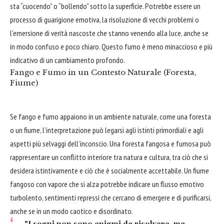
sta “cuocendo” o “bollendo” sotto la superficie. Potrebbe essere un
processo di guarigione emotiva, la risoluzione di vecchi problemi o
l’emersione di verità nascoste che stanno venendo alla luce, anche se
in modo confuso e poco chiaro. Questo fumo è meno minaccioso e più
indicativo di un cambiamento profondo.
Fango e Fumo in un Contesto Naturale (Foresta,
Fiume)
Se fango e fumo appaiono in un ambiente naturale, come una foresta
o un fiume, l’interpretazione può legarsi agli istinti primordiali e agli
aspetti più selvaggi dell’inconscio. Una foresta fangosa e fumosa può
rappresentare un conflitto interiore tra natura e cultura, tra ciò che si
desidera istintivamente e ciò che è socialmente accettabile. Un fiume
fangoso con vapore che si alza potrebbe indicare un flusso emotivo
turbolento, sentimenti repressi che cercano di emergere e di purificarsi,
anche se in un modo caotico e disordinato.
"I sogni non sono enigmi da risolvere, ma