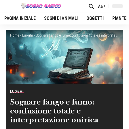
Aa
Font
Resizer
PAGINA INIZIALE
SOGNI DI ANIMALI
OGGETTI
PIANTE
Home
»
Luoghi
»
Sognare fango e fumo: confusione totale e interpretazione onirica
LUOGHI
Sognare fango e fumo:
confusione totale e
interpretazione onirica