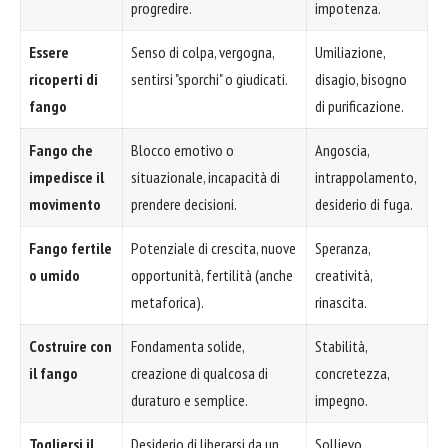
progredire.
impotenza.
Essere
Senso di colpa, vergogna,
Umiliazione,
ricoperti di
sentirsi "sporchi" o giudicati.
disagio, bisogno
fango
di purificazione.
Fango che
Blocco emotivo o
Angoscia,
impedisce il
situazionale, incapacità di
intrappolamento,
movimento
prendere decisioni.
desiderio di fuga.
Fango fertile
Potenziale di crescita, nuove
Speranza,
o umido
opportunità, fertilità (anche
creatività,
metaforica).
rinascita.
Costruire con
Fondamenta solide,
Stabilità,
il fango
creazione di qualcosa di
concretezza,
duraturo e semplice.
impegno.
Togliersi il
Desiderio di liberarsi da un
Sollievo,