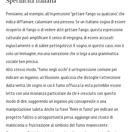
Specificità Italiana
Pensiamo, ad esempio, all'espressione "gettare fango su qualcuno", che
indica diffamare, calunniare una persona. Se un italiano sogna di essere
ricoperto di fango o di vedere altri gettare fango, questa espressione
culturale può amplificare il senso di vergogna, di essere accusati
ingiustamente o di subire pettegolezzi. Il sogno, in questo caso, non è
solo un'immagine, ma una narrazione che si lega a una grammatica
sociale ben precisa.
Allo stesso modo, "fumo negli occhi" è un'espressione comune per
indicare un inganno, un'illusione, qualcosa che distoglie l'attenzione
dalla verità. Un sogno in cui il fumo offusca la vista potrebbe essere
letto con una risonanza particolare da chi è cresciuto con questo
modo di dire, suggerendo un inganno più consapevole o una
manipolazione subita. Anche la frase "finire in fumo" per indicare un
progetto fallito o un'opportunità persa, aggiunge uno strato di
malinconia o frustrazione al simbolo del fumo evanescente.