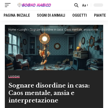
Aa
Font
Resizer
PAGINA INIZIALE
SOGNI DI ANIMALI
OGGETTI
PIANTE
Home
»
Luoghi
»
Sognare disordine in casa: Caos mentale, ansia e interpretazione
LUOGHI
Sognare disordine in casa:
Caos mentale, ansia e
interpretazione