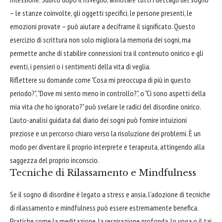
– le stanze coinvolte, gli oggetti specifici, le persone presenti, le
emozioni provate – può aiutare a decifrarne il significato. Questo
esercizio di scrittura non solo migliora la memoria dei sogni, ma
permette anche di stabilire connessioni tra il contenuto onirico e gli
eventi, i pensieri o i sentimenti della vita di veglia.
Riflettere su domande come "Cosa mi preoccupa di più in questo
periodo?", "Dove mi sento meno in controllo?", o "Ci sono aspetti della
mia vita che ho ignorato?" può svelare le radici del disordine onirico.
L’auto-analisi guidata dal diario dei sogni può fornire intuizioni
preziose e un percorso chiaro verso la risoluzione dei problemi. È un
modo per diventare il proprio interprete e terapeuta, attingendo alla
saggezza del proprio inconscio.
Tecniche di Rilassamento e Mindfulness
Se il sogno di disordine è legato a stress e ansia, l’adozione di tecniche
di rilassamento e mindfulness può essere estremamente benefica.
Pratiche come la meditazione, la respirazione profonda, lo yoga o il tai