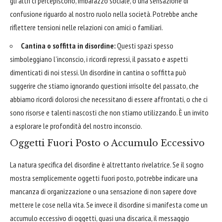
gli altri ci percepiscono, imbarazzo sociale, o una sensazione di
confusione riguardo al nostro ruolo nella società. Potrebbe anche
riflettere tensioni nelle relazioni con amici o familiari.
Cantina o soffitta in disordine:
Questi spazi spesso
simboleggiano l’inconscio, i ricordi repressi, il passato e aspetti
dimenticati di noi stessi. Un disordine in cantina o soffitta può
suggerire che stiamo ignorando questioni irrisolte del passato, che
abbiamo ricordi dolorosi che necessitano di essere affrontati, o che ci
sono risorse e talenti nascosti che non stiamo utilizzando. È un invito
a esplorare le profondità del nostro inconscio.
Oggetti Fuori Posto o Accumulo Eccessivo
La natura specifica del disordine è altrettanto rivelatrice. Se il sogno
mostra semplicemente oggetti fuori posto, potrebbe indicare una
mancanza di organizzazione o una sensazione di non sapere dove
mettere le cose nella vita. Se invece il disordine si manifesta come un
accumulo eccessivo di oggetti, quasi una discarica, il messaggio