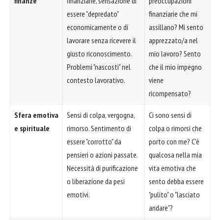
finanze
finanziarie, sensazione di
preoccupazioni
essere "depredato"
finanziarie che mi
economicamente o di
assillano? Mi sento
lavorare senza ricevere il
apprezzato/a nel
giusto riconoscimento.
mio lavoro? Sento
Problemi "nascosti" nel
che il mio impegno
contesto lavorativo.
viene
ricompensato?
Sfera emotiva
Sensi di colpa, vergogna,
Ci sono sensi di
e spirituale
rimorso. Sentimento di
colpa o rimorsi che
essere "corrotto" da
porto con me? C'è
pensieri o azioni passate.
qualcosa nella mia
Necessità di purificazione
vita emotiva che
o liberazione da pesi
sento debba essere
emotivi.
"pulito" o "lasciato
andare"?