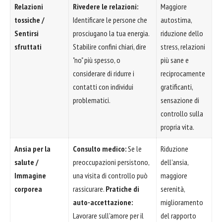
Relazioni
Rivedere le relazioni:
Maggiore
tossiche /
Identificare le persone che
autostima,
Sentirsi
prosciugano la tua energia.
riduzione dello
sfruttati
Stabilire confini chiari, dire
stress, relazioni
"no" più spesso, o
più sane e
considerare di ridurre i
reciprocamente
contatti con individui
gratificanti,
problematici.
sensazione di
controllo sulla
propria vita.
Ansia per la
Consulto medico:
Se le
Riduzione
salute /
preoccupazioni persistono,
dell'ansia,
Immagine
una visita di controllo può
maggiore
corporea
rassicurare.
Pratiche di
serenità,
auto-accettazione:
miglioramento
Lavorare sull'amore per il
del rapporto