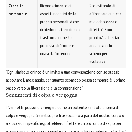
Crescita
Riconoscimento di
Sto evitando di
personale
aspetti negativi della
affrontare qualche
propria personalità che
mia debolezza o
richiedono attenzione e
difetto? Sono
trasformazione. Un
pronto/a a lasciar
processo di "morte e
andare vecchi
rinascita" interiore.
schemi per
evolvere?
"Ogni simbolo onirico è un invito a una conversazione con se stessi;
ascoltare il messaggio, per quanto scomodo possa sembrare, è il primo
passo verso la liberazione e la comprensione."
Sentimenti di colpa e vergogna
I "vermetti" possono emergere come un potente simbolo di sensi di
colpa e vergogna. Se nel sogno li associamo a parti del nostro corpo o
a situazioni specifiche, potrebbero riflettere un profondo disagio per
azioni compiute o non compiute, per pensieri che consideriamo "cattivi"