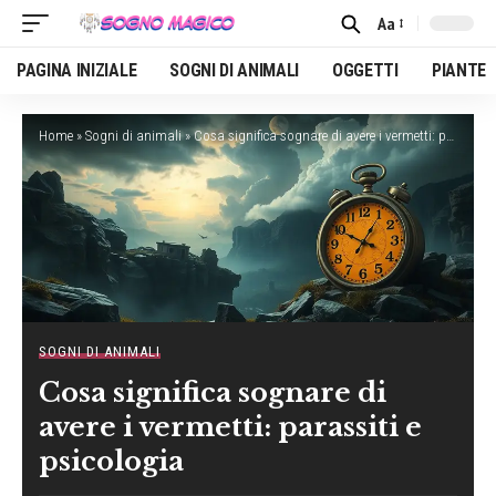
Aa
Font
Resizer
PAGINA INIZIALE
SOGNI DI ANIMALI
OGGETTI
PIANTE
Home
»
Sogni di animali
»
Cosa significa sognare di avere i vermetti: parassiti e psicologia
SOGNI DI ANIMALI
Cosa significa sognare di
avere i vermetti: parassiti e
psicologia