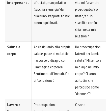
interpersonali
sfruttati, manipolati o
vita mi fa sentire
"succhiare energia" da
prosciugato/a o
qualcuno. Rapporti tossici
usato/a? Ho
o non equilibrati.
stabilito confini
chiari nelle mie
relazioni?
Salute e
Ansia riguardo alla propria
Ho preoccupazioni
corpo
salute, paure di malattie
latenti per la mia
nascoste o disagio con
salute? Mi sento a
l'immagine corporea.
mio agio nel mio
Sentimenti di "impurità" o
corpo? Ci sono
di "corruzione".
abitudini che
percepisco come
"dannose"?
Lavoro e
Preoccupazioni
Ci sono