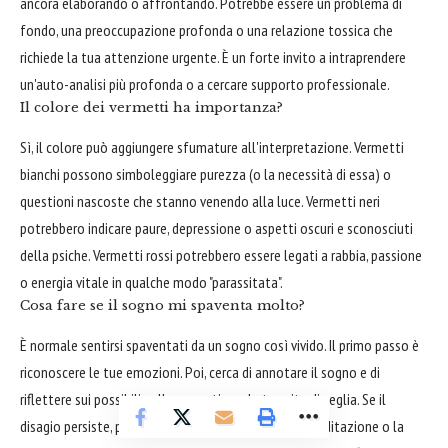
ancora elaborando o affrontando. Potrebbe essere un problema di
fondo, una preoccupazione profonda o una relazione tossica che
richiede la tua attenzione urgente. È un forte invito a intraprendere
un'auto-analisi più profonda o a cercare supporto professionale.
Il colore dei vermetti ha importanza?
Sì, il colore può aggiungere sfumature all'interpretazione. Vermetti
bianchi possono simboleggiare purezza (o la necessità di essa) o
questioni nascoste che stanno venendo alla luce. Vermetti neri
potrebbero indicare paure, depressione o aspetti oscuri e sconosciuti
della psiche. Vermetti rossi potrebbero essere legati a rabbia, passione
o energia vitale in qualche modo "parassitata".
Cosa fare se il sogno mi spaventa molto?
È normale sentirsi spaventati da un sogno così vivido. Il primo passo è
riconoscere le tue emozioni. Poi, cerca di annotare il sogno e di
riflettere sui possibili collegamenti con la tua vita di veglia. Se il
disagio persiste, pratiche di rilassamento come la meditazione o la