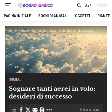
Aa
Font
Resizer
PAGINA INIZIALE
SOGNI DI ANIMALI
OGGETTI
PIANTE
Home
»
Numeri
»
Sognare tanti aerei in volo: desideri di successo
NUMERI
Sognare tanti aerei in volo:
desideri di successo
24 min di lettura