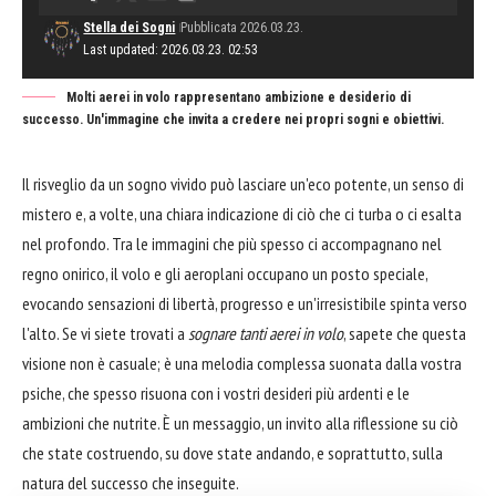
Stella dei Sogni
Pubblicata 2026.03.23.
Last updated: 2026.03.23. 02:53
Molti aerei in volo rappresentano ambizione e desiderio di
successo. Un'immagine che invita a credere nei propri sogni e obiettivi.
Il risveglio da un sogno vivido può lasciare un'eco potente, un senso di
mistero e, a volte, una chiara indicazione di ciò che ci turba o ci esalta
nel profondo. Tra le immagini che più spesso ci accompagnano nel
regno onirico, il volo e gli aeroplani occupano un posto speciale,
evocando sensazioni di libertà, progresso e un'irresistibile spinta verso
l'alto. Se vi siete trovati a
sognare tanti aerei in volo
, sapete che questa
visione non è casuale; è una melodia complessa suonata dalla vostra
psiche, che spesso risuona con i vostri desideri più ardenti e le
ambizioni che nutrite. È un messaggio, un invito alla riflessione su ciò
che state costruendo, su dove state andando, e soprattutto, sulla
natura del successo che inseguite.