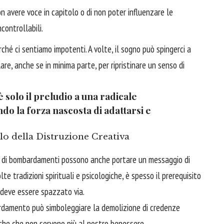
n avere voce in capitolo o di non poter influenzare le
controllabili.
ché ci sentiamo impotenti. A volte, il sogno può spingerci a
re, anche se in minima parte, per ripristinare un senso di
è solo il preludio a una radicale
ndo la forza nascosta di adattarsi e
clo della Distruzione Creativa
i di bombardamenti possono anche portare un messaggio di
e tradizioni spirituali e psicologiche, è spesso il prerequisito
o deve essere spazzato via.
damento può simboleggiare la demolizione di credenze
ssiche che non servono più al nostro benessere.