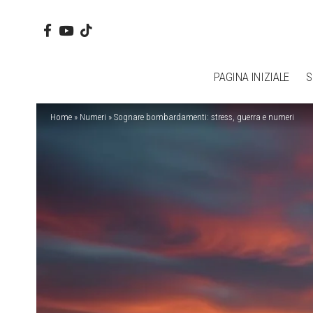
PAGINA INIZIALE
S
Home
»
Numeri
»
Sognare bombardamenti: stress, guerra e numeri