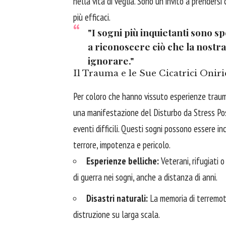
nella vita di veglia. Sono un invito a prendersi 
più efficaci.
"I sogni più inquietanti sono s
a riconoscere ciò che la nostr
ignorare."
Il Trauma e le Sue Cicatrici Onir
Per coloro che hanno vissuto esperienze traum
una manifestazione del Disturbo da Stress Pos
eventi difficili. Questi sogni possono essere inc
terrore, impotenza e pericolo.
Esperienze belliche:
Veterani, rifugiati o
di guerra nei sogni, anche a distanza di anni.
Disastri naturali:
La memoria di terremoti, 
distruzione su larga scala.