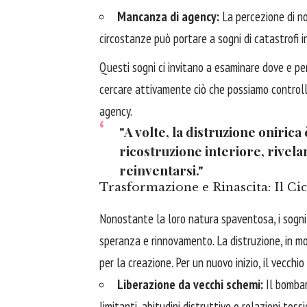
Mancanza di agency:
La percezione di no
circostanze può portare a sogni di catastrofi in
Questi sogni ci invitano a esaminare dove e per
cercare attivamente ciò che possiamo controlla
agency.
"A volte, la distruzione onirica 
ricostruzione interiore, rivela
reinventarsi."
Trasformazione e Rinascita: Il Ci
Nonostante la loro natura spaventosa, i sogn
speranza e rinnovamento. La distruzione, in molt
per la creazione. Per un nuovo inizio, il vecchi
Liberazione da vecchi schemi:
Il bombar
limitanti, abitudini distruttive o relazioni to