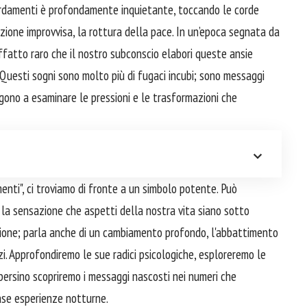
bardamenti è profondamente inquietante, toccando le corde
ruzione improvvisa, la rottura della pace. In un’epoca segnata da
ffatto raro che il nostro subconscio elabori queste ansie
i. Questi sogni sono molto più di fugaci incubi; sono messaggi
ngono a esaminare le pressioni e le trasformazioni che
ti", ci troviamo di fronte a un simbolo potente. Può
 o la sensazione che aspetti della nostra vita siano sotto
uzione; parla anche di un cambiamento profondo, l'abbattimento
izi. Approfondiremo le sue radici psicologiche, esploreremo le
persino scopriremo i messaggi nascosti nei numeri che
nse esperienze notturne.