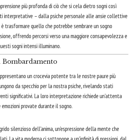
rensione più profonda di ciò che si cela dietro sogni così
nti interpretative – dalla psiche personale alle ansie collettive
vo è trasformare quello che potrebbe sembrare un sogno
essione, offrendo percorsi verso una maggiore consapevolezza e
uesti sogni intensi illuminano.
 di Bombardamento
appresentano un crocevia potente tra le nostre paure più
fungono da specchio per la nostra psiche, rivelando stati
venti significativi. La loro interpretazione richiede un'attenta
 emozioni provate durante il sogno.
rido silenzioso dell'anima, un'espressione della mente che
lati. La vita moderna ci sottopone a un'infinità di pressioni, dal