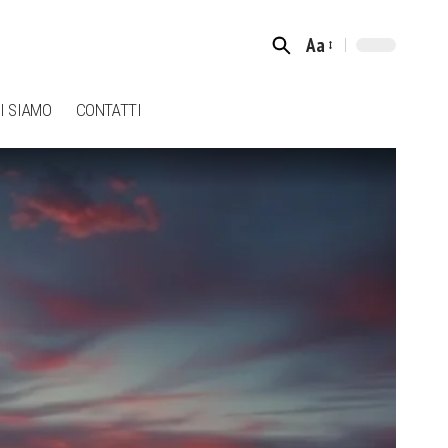
Aa
Font
Resizer
I SIAMO
CONTATTI