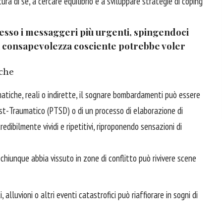
cura di sé, a cercare equilibrio e a sviluppare strategie di coping
pesso i messaggeri più urgenti, spingendoci
a consapevolezza cosciente potrebbe voler
iche
atiche, reali o indirette, il sognare bombardamenti può essere
t-Traumatico (PTSD) o di un processo di elaborazione di
redibilmente vividi e ripetitivi, riproponendo sensazioni di
 chiunque abbia vissuto in zone di conflitto può rivivere scene
alluvioni o altri eventi catastrofici può riaffiorare in sogni di