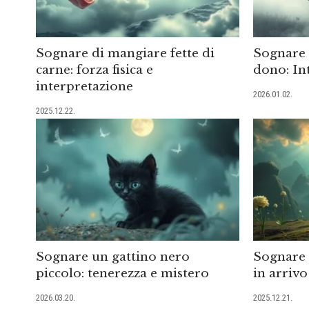
Sognare di mangiare fette di
Sognare d
carne: forza fisica e
dono: In
interpretazione
2026.01.02.
2025.12.22.
Sognare un gattino nero
Sognare i
piccolo: tenerezza e mistero
in arriv
2026.03.20.
2025.12.21.