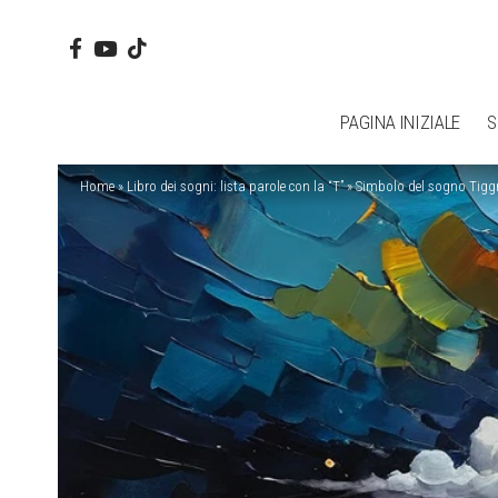
PAGINA INIZIALE
S
Home
»
Libro dei sogni: lista parole con la “T”
»
Simbolo del sogno Tigg