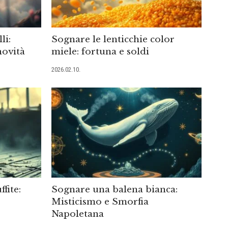
li:
Sognare le lenticchie color
novità
miele: fortuna e soldi
2026.02.10.
fite:
Sognare una balena bianca:
Misticismo e Smorfia
Napoletana