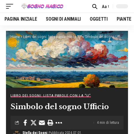
Aa
Font
Resizer
PAGINA INIZIALE
SOGNI DI ANIMALI
OGGETTI
PIANTE
Home
»
Libro dei sogni: lista parole con la “U”
»
Simbolo del sogno Ufficio
LIBRO DEI SOGNI: LISTA PAROLE CON LA “U”
Simbolo del sogno Ufficio
4 min di lettura
Stella dei Sogni
Pubblicata 2024.07.01.