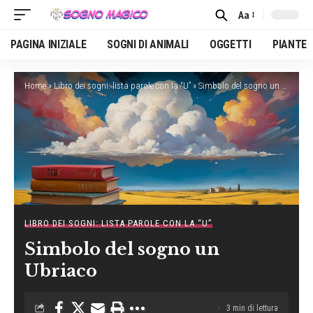
Aa
Font
Resizer
PAGINA INIZIALE
SOGNI DI ANIMALI
OGGETTI
PIANTE
Home
»
Libro dei sogni: lista parole con la “U”
»
Simbolo del sogno un Ubriaco
LIBRO DEI SOGNI: LISTA PAROLE CON LA “U”
Simbolo del sogno un
Ubriaco
3 min di lettura