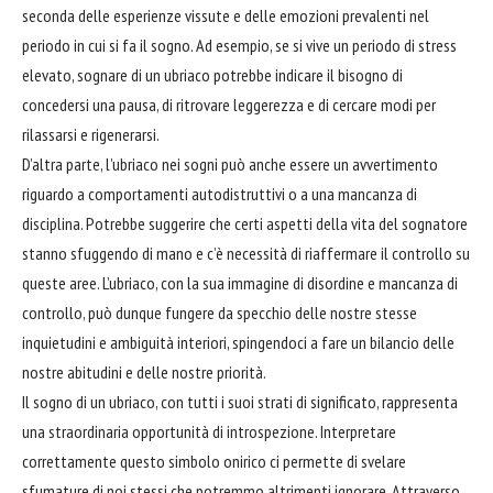
seconda delle esperienze vissute e delle emozioni prevalenti nel
periodo in cui si fa il sogno. Ad esempio, se si vive un periodo di stress
elevato, sognare di un ubriaco potrebbe indicare il
bisogno
di
concedersi una pausa, di ritrovare leggerezza e di cercare modi per
rilassarsi e rigenerarsi.
D’altra parte, l’ubriaco nei sogni può anche essere un avvertimento
riguardo a comportamenti autodistruttivi o a una mancanza di
disciplina. Potrebbe suggerire che certi aspetti della vita del sognatore
stanno sfuggendo di mano e c’è necessità di riaffermare il controllo su
queste aree. L’ubriaco, con la sua immagine di disordine e mancanza di
controllo, può dunque fungere da specchio delle nostre stesse
inquietudini e ambiguità interiori, spingendoci a fare un
bilancio
delle
nostre abitudini e delle nostre priorità.
Il sogno di un ubriaco, con tutti i suoi strati di significato, rappresenta
una straordinaria opportunità di introspezione. Interpretare
correttamente questo simbolo onirico ci permette di svelare
sfumature di noi stessi che potremmo altrimenti ignorare. Attraverso