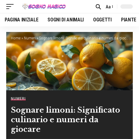
Aa
Font
Resizer
PAGINA INIZIALE
SOGNI DI ANIMALI
OGGETTI
PIANTE
Home
»
Numeri
»
Sognare limoni: Significato culinario e numeri da giocare
NUMERI
Sognare limoni: Significato
culinario e numeri da
giocare