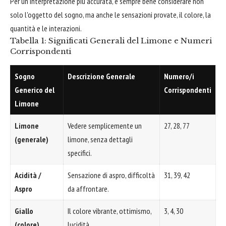
Per un'interpretazione più accurata, è sempre bene considerare non
solo l'oggetto del sogno, ma anche le sensazioni provate, il colore, la
quantità e le interazioni.
Tabella 1: Significati Generali del Limone e Numeri
Corrispondenti
Sogno
Descrizione Generale
Numero/i
Generico del
Corrispondenti
Limone
Limone
Vedere semplicemente un
27, 28, 77
(generale)
limone, senza dettagli
specifici.
Acidità /
Sensazione di aspro, difficoltà
31, 39, 42
Aspro
da affrontare.
Giallo
Il colore vibrante, ottimismo,
3, 4, 30
(colore)
lucidità.