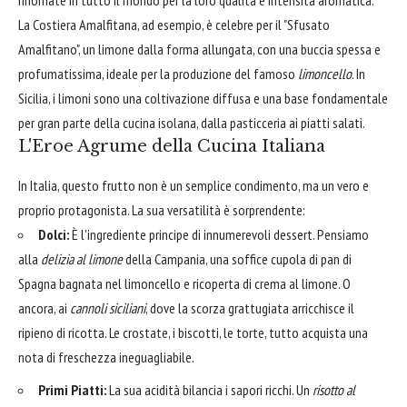
La Costiera Amalfitana, ad esempio, è celebre per il "Sfusato
Amalfitano", un limone dalla forma allungata, con una buccia spessa e
profumatissima, ideale per la produzione del famoso
limoncello
. In
Sicilia, i limoni sono una coltivazione diffusa e una base fondamentale
per gran parte della cucina isolana, dalla pasticceria ai piatti salati.
L'Eroe Agrume della Cucina Italiana
In Italia, questo frutto non è un semplice condimento, ma un vero e
proprio protagonista. La sua versatilità è sorprendente:
Dolci:
È l'ingrediente principe di innumerevoli dessert. Pensiamo
alla
delizia al limone
della Campania, una soffice cupola di pan di
Spagna bagnata nel limoncello e ricoperta di crema al limone. O
ancora, ai
cannoli siciliani
, dove la scorza grattugiata arricchisce il
ripieno di ricotta. Le crostate, i biscotti, le torte, tutto acquista una
nota di freschezza ineguagliabile.
Primi Piatti:
La sua acidità bilancia i sapori ricchi. Un
risotto al