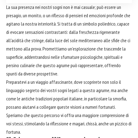
La sua presenza nei nostri sogni non è mai casuale; può essere un
presagio, un monito, o un riflesso di pensieri ed emozioni profonde che
agitano la nostra interiorità. Si tratta di un simbolo poliedrico, capace
di evocare sensazioni contrastanti: dalla freschezza rigenerante
all'acidità che stringe, dalla luce del sole mediterraneo alle sfide che ci
mettono alla prova. Promettiamo un'esplorazione che trascende la
superficie, addentrandosi nelle sfumature psicologiche, spirituali e
persino culinarie che questo agrume può rappresentare, offrendo
spunti da diverse prospettive.
Preparatevi a un viaggio affascinante, dove scoprirete non solo il
linguaggio segreto dei vostri sogni legati a questo agrume, ma anche
come le antiche tradizioni popolari italiane, in particolare la smorfia,
possano aiutarvi a collegare queste visioni a numeri fortunati.
Speriamo che questo percorso vi offra una maggiore comprensione di
voi stessi, stimolando la riflessione e magari, chissà, anche un pizzico di
fortuna.