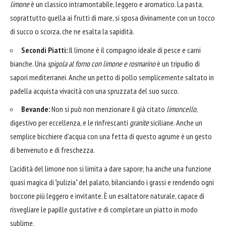
limone
è un classico intramontabile, leggero e aromatico. La pasta,
soprattutto quella ai frutti di mare, si sposa divinamente con un tocco
di succo o scorza, che ne esalta la sapidità.
Secondi Piatti:
Il limone è il compagno ideale di pesce e carni
bianche. Una
spigola al forno con limone e rosmarino
è un tripudio di
sapori mediterranei. Anche un petto di pollo semplicemente saltato in
padella acquista vivacità con una spruzzata del suo succo.
Bevande:
Non si può non menzionare il già citato
limoncello
,
digestivo per eccellenza, e le rinfrescanti
granite
siciliane. Anche un
semplice bicchiere d'acqua con una fetta di questo agrume è un gesto
di benvenuto e di freschezza.
L'acidità del limone non si limita a dare sapore; ha anche una funzione
quasi magica di "pulizia" del palato, bilanciando i grassi e rendendo ogni
boccone più leggero e invitante. È un esaltatore naturale, capace di
risvegliare le papille gustative e di completare un piatto in modo
sublime.