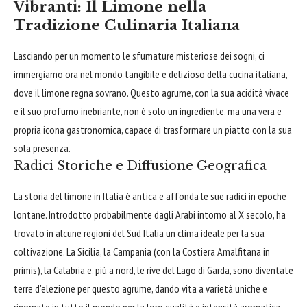
Vibranti: Il Limone nella
Tradizione Culinaria Italiana
Lasciando per un momento le sfumature misteriose dei sogni, ci
immergiamo ora nel mondo tangibile e delizioso della cucina italiana,
dove il limone regna sovrano. Questo agrume, con la sua acidità vivace
e il suo profumo inebriante, non è solo un ingrediente, ma una vera e
propria icona gastronomica, capace di trasformare un piatto con la sua
sola presenza.
Radici Storiche e Diffusione Geografica
La storia del limone in Italia è antica e affonda le sue radici in epoche
lontane. Introdotto probabilmente dagli Arabi intorno al X secolo, ha
trovato in alcune regioni del Sud Italia un clima ideale per la sua
coltivazione. La Sicilia, la Campania (con la Costiera Amalfitana in
primis), la Calabria e, più a nord, le rive del Lago di Garda, sono diventate
terre d'elezione per questo agrume, dando vita a varietà uniche e
rinomate in tutto il mondo per la loro qualità e intensità aromatica.