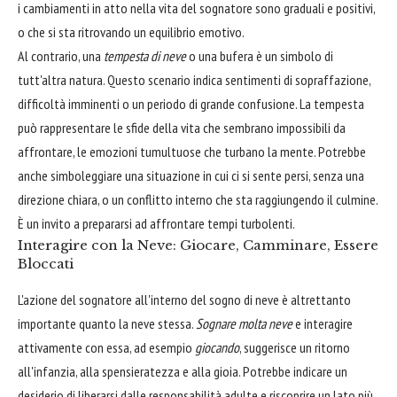
i cambiamenti in atto nella vita del sognatore sono graduali e positivi,
o che si sta ritrovando un equilibrio emotivo.
Al contrario, una
tempesta di neve
o una bufera è un simbolo di
tutt'altra natura. Questo scenario indica sentimenti di sopraffazione,
difficoltà imminenti o un periodo di grande confusione. La tempesta
può rappresentare le sfide della vita che sembrano impossibili da
affrontare, le emozioni tumultuose che turbano la mente. Potrebbe
anche simboleggiare una situazione in cui ci si sente persi, senza una
direzione chiara, o un conflitto interno che sta raggiungendo il culmine.
È un invito a prepararsi ad affrontare tempi turbolenti.
Interagire con la Neve: Giocare, Camminare, Essere
Bloccati
L'azione del sognatore all'interno del sogno di neve è altrettanto
importante quanto la neve stessa.
Sognare molta neve
e interagire
attivamente con essa, ad esempio
giocando
, suggerisce un ritorno
all'infanzia, alla spensieratezza e alla gioia. Potrebbe indicare un
desiderio di liberarsi dalle responsabilità adulte e riscoprire un lato più