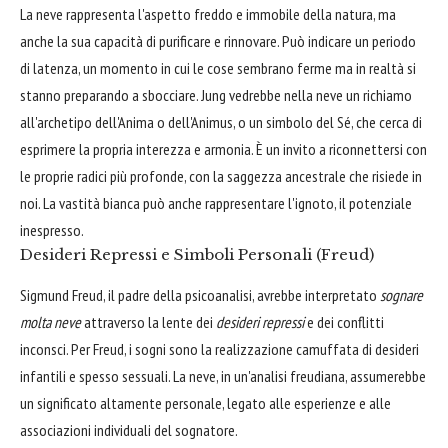
La neve rappresenta l'aspetto freddo e immobile della natura, ma
anche la sua capacità di purificare e rinnovare. Può indicare un periodo
di latenza, un momento in cui le cose sembrano ferme ma in realtà si
stanno preparando a sbocciare. Jung vedrebbe nella neve un richiamo
all'archetipo dell'Anima o dell'Animus, o un simbolo del Sé, che cerca di
esprimere la propria interezza e armonia. È un invito a riconnettersi con
le proprie radici più profonde, con la saggezza ancestrale che risiede in
noi. La vastità bianca può anche rappresentare l'ignoto, il potenziale
inespresso.
Desideri Repressi e Simboli Personali (Freud)
Sigmund Freud, il padre della psicoanalisi, avrebbe interpretato
sognare
molta neve
attraverso la lente dei
desideri repressi
e dei conflitti
inconsci. Per Freud, i sogni sono la realizzazione camuffata di desideri
infantili e spesso sessuali. La neve, in un'analisi freudiana, assumerebbe
un significato altamente personale, legato alle esperienze e alle
associazioni individuali del sognatore.