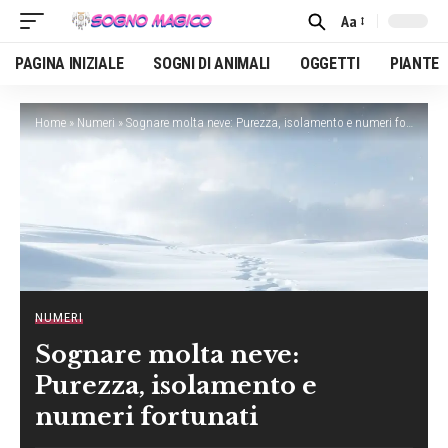
Aa
Font
Resizer
PAGINA INIZIALE
SOGNI DI ANIMALI
OGGETTI
PIANTE
Home
»
Numeri
»
Sognare molta neve: Purezza, isolamento e numeri fortunati
NUMERI
Sognare molta neve:
Purezza, isolamento e
numeri fortunati