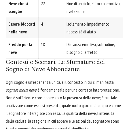
Neve che si
22
Fine di un ciclo, sblocco emotivo,
scioglie
rivelazione
Essere bloccati
4
Isolamento, impedimento,
nella neve
necessità di aiuto
Freddo per la
18
Distanza emotiva, solitudine,
neve
bisogno di affetto
Contesti e Scenari: Le Sfumature del
Sogno di Neve Abbondante
Ogni sogno è un'esperienza unica, e il contesto in cui si manifesta
sognare molta neve
è fondamentale per una corretta interpretazione.
Non è sufficiente considerare solo la presenza della neve; è cruciale
analizzare come essa si presenta, quale ruolo gioca nel sogno e come
il sognatore interagisce con essa. La qualità della neve, l'intensità
della caduta, la stagione in cui appare e le azioni del sognatore sono
tutti elementi che aggiungono strati di significato.