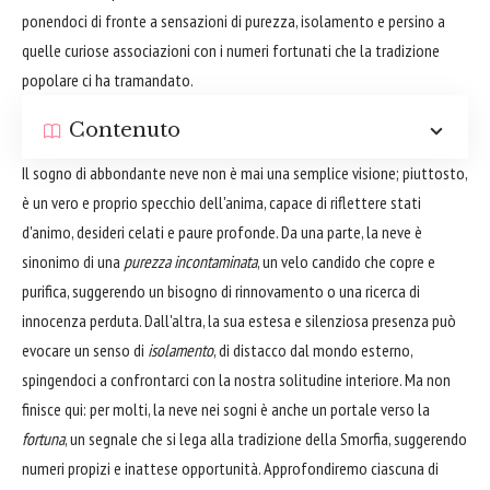
ponendoci di fronte a sensazioni di purezza, isolamento e persino a
quelle curiose associazioni con i numeri fortunati che la tradizione
popolare ci ha tramandato.
Contenuto
Il sogno di abbondante neve non è mai una semplice visione; piuttosto,
è un vero e proprio specchio dell'anima, capace di riflettere stati
d'animo, desideri celati e paure profonde. Da una parte, la neve è
sinonimo di una
purezza incontaminata
, un velo candido che copre e
purifica, suggerendo un bisogno di rinnovamento o una ricerca di
innocenza perduta. Dall'altra, la sua estesa e silenziosa presenza può
evocare un senso di
isolamento
, di distacco dal mondo esterno,
spingendoci a confrontarci con la nostra solitudine interiore. Ma non
finisce qui: per molti, la neve nei sogni è anche un portale verso la
fortuna
, un segnale che si lega alla tradizione della Smorfia, suggerendo
numeri propizi e inattese opportunità. Approfondiremo ciascuna di