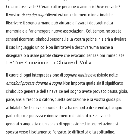
Cosa indossavate? C'erano altre persone o animali? Dove eravate?
Il vostro
diario dei sogni
diventerà uno strumento inestimabile.
Riscrivere il sogno a mano può aiutare a fissare i dettagli nella
memoria e a far emergere nuove associazioni. Col tempo, noterete
schemi ricorrenti, simboli personali e la vostra psiche inizierà a rivelare
il suo linguaggio unico. Non limitatevi a descrivere, ma anche a
disegnare o a usare parole chiave che evocano sensazioni immediate.
Le Tue Emozioni: La Chiave di Volta
Il cuore di ogni interpretazione di
sognare molta neve
risiede nelle
emozioni provate durante il sogno
. Non importa quale sia il significato
simbolico generale della neve, se nel sogno avete provato paura, gioia,
pace, ansia, freddo o calore, quella sensazione è la vostra guida più
affidabile. Se la neve abbondante vi ha riempito di serenità, il sogno
parla di pace, purezza e rinnovamento desiderato. Se invece ha
generato angoscia o un senso di oppressione, l'interpretazione si
sposta verso l'isolamento forzato, le difficoltà o la solitudine.