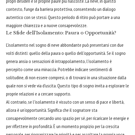
propri desideri e le proprie paure più nascoste. La neve, in questo
contesto, funge da barriera protettiva, consentendo un dialogo
autentico con se stessi. Questo periodo di ritiro può portare a una
maggiore chiarezza e a nuove consapevolezze.
Le Sfide dell'Isolamento: Paura o Opportunità?
L'isolamento nel sogno di neve abbondante può presentarsi con due
volti distinti: quello della paura o quello dell'opportunità. Se il sogno
genera ansia o sensazioni di intrappolamento, l'isolamento è
percepito come una minaccia. Potrebbe indicare sentimenti di
solitudine, di non essere compresi, o di trovarsi in una situazione dalla
quale non si vede via d'uscita. Questo tipo di sogno invita a esplorare le
proprie relazioni e a cercare supporto.
Al contrario, se l'isolamento è vissuto con un senso di pace e libertà,
allora è un'opportunità. Significa che il sognatore sta
consapevolmente cercando uno spazio per sé, per ricaricare le energie e
per riflettere in profondità. È un momento propizio per la crescita
personale, per riorganizzare le priorità e per ascoltare la propria voce