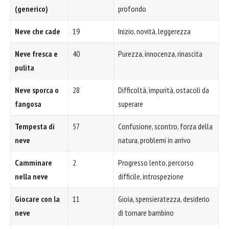
(generico)
profondo
Neve che cade
19
Inizio, novità, leggerezza
Neve fresca e
40
Purezza, innocenza, rinascita
pulita
Neve sporca o
28
Difficoltà, impurità, ostacoli da
fangosa
superare
Tempesta di
57
Confusione, scontro, forza della
neve
natura, problemi in arrivo
Camminare
2
Progresso lento, percorso
nella neve
difficile, introspezione
Giocare con la
11
Gioia, spensieratezza, desiderio
neve
di tornare bambino