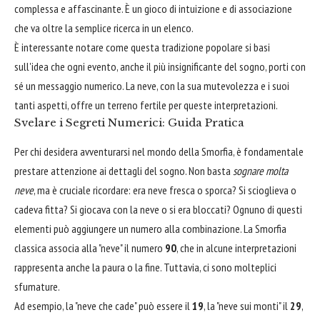
complessa e affascinante. È un gioco di intuizione e di associazione
che va oltre la semplice ricerca in un elenco.
È interessante notare come questa tradizione popolare si basi
sull'idea che ogni evento, anche il più insignificante del sogno, porti con
sé un messaggio numerico. La neve, con la sua mutevolezza e i suoi
tanti aspetti, offre un terreno fertile per queste interpretazioni.
Svelare i Segreti Numerici: Guida Pratica
Per chi desidera avventurarsi nel mondo della Smorfia, è fondamentale
prestare attenzione ai dettagli del sogno. Non basta
sognare molta
neve
, ma è cruciale ricordare: era neve fresca o sporca? Si scioglieva o
cadeva fitta? Si giocava con la neve o si era bloccati? Ognuno di questi
elementi può aggiungere un numero alla combinazione. La Smorfia
classica associa alla "neve" il numero
90
, che in alcune interpretazioni
rappresenta anche la paura o la fine. Tuttavia, ci sono molteplici
sfumature.
Ad esempio, la "neve che cade" può essere il
19
, la "neve sui monti" il
29
,