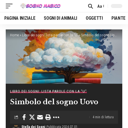
Aa
Font
Resizer
PAGINA INIZIALE
SOGNI DI ANIMALI
OGGETTI
PIANTE
Home
»
Libro dei sogni: lista parole con la “U”
»
Simbolo del sogno Uovo
LIBRO DEI SOGNI: LISTA PAROLE CON LA “U”
Simbolo del sogno Uovo
4 min di lettura
Stella dei Sogni
Pubblicata 2024.07.01.