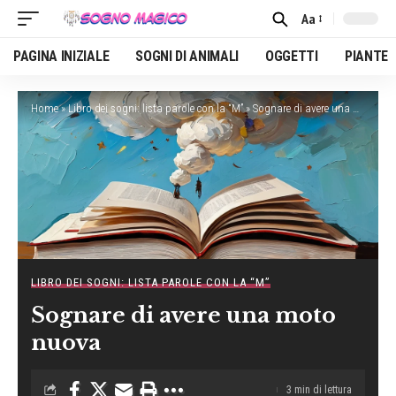
Aa
Font
Resizer
PAGINA INIZIALE
SOGNI DI ANIMALI
OGGETTI
PIANTE
Home
»
Libro dei sogni: lista parole con la “M”
»
Sognare di avere una moto nuova
LIBRO DEI SOGNI: LISTA PAROLE CON LA “M”
Sognare di avere una moto
nuova
3 min di lettura