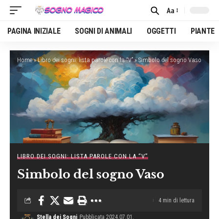
Aa
Font
Resizer
PAGINA INIZIALE
SOGNI DI ANIMALI
OGGETTI
PIANTE
Home
»
Libro dei sogni: lista parole con la “V”
»
Simbolo del sogno Vaso
LIBRO DEI SOGNI: LISTA PAROLE CON LA “V”
Simbolo del sogno Vaso
4 min di lettura
Stella dei Sogni
Pubblicata 2024.07.01.