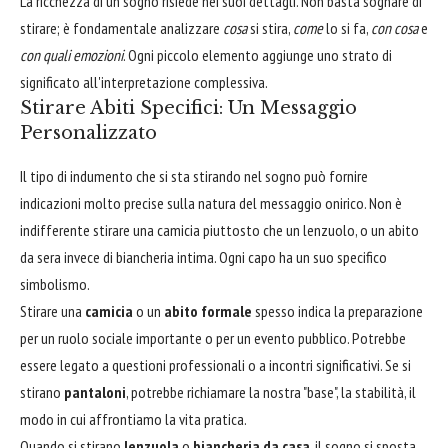
La ricchezza di un sogno risiede nei suoi dettagli. Non basta sognare di
stirare; è fondamentale analizzare
cosa
si stira,
come
lo si fa,
con cosa
e
con quali emozioni
. Ogni piccolo elemento aggiunge uno strato di
significato all'interpretazione complessiva.
Stirare Abiti Specifici: Un Messaggio
Personalizzato
Il tipo di indumento che si sta stirando nel sogno può fornire
indicazioni molto precise sulla natura del messaggio onirico. Non è
indifferente stirare una camicia piuttosto che un lenzuolo, o un abito
da sera invece di biancheria intima. Ogni capo ha un suo specifico
simbolismo.
Stirare una
camicia
o un
abito formale
spesso indica la preparazione
per un ruolo sociale importante o per un evento pubblico. Potrebbe
essere legato a questioni professionali o a incontri significativi. Se si
stirano
pantaloni
, potrebbe richiamare la nostra "base", la stabilità, il
modo in cui affrontiamo la vita pratica.
Quando si stirano
lenzuola
o
biancheria da casa
, il sogno si sposta