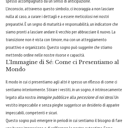
spesso accompagnato da un senso di anticipazione.
L'inconscio, attraverso questo simbolo, ci incoraggia a non lasciare
nulla al caso, a curare i dettagli e a essere meticolosi nei nostri
preparativi. È un segno di maturità e responsabilità, un indicatore che
siamo pronti a lasciare andare il vecchio per abbracciare il nuovo. La
transizione non è vista con timore, ma con un atteggiamento
proattivo e organizzato. Questo sogno può suggerire che stiamo
mettendo ordine nelle nostre risorse e capacità.
L'Immagine di Sé: Come ci Presentiamo al
Mondo
Il modo in cui ci presentiamo agli altri è spesso un riflesso di come ci
sentiamo interiormente. Stirare i vestiti, in un sogno, è intrinsecamente
legato alla nostra
immagine pubblica
e alla
percezione di noi stessi
. Un
vestito impeccabile e senza pieghe suggerisce un desiderio di apparire
impeccabili, competenti e sicuri.
Questo sogno può emergere in periodi in cui sentiamo il bisogno di fare
una buona impressione o di rafforzare la nostra autostima. Forse