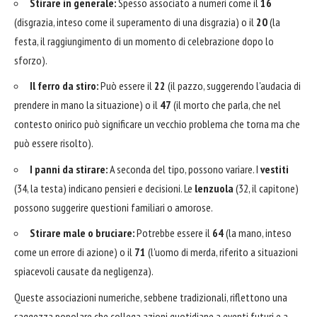
Stirare in generale:
Spesso associato a numeri come il
16
(disgrazia, inteso come il superamento di una disgrazia) o il
20
(la
festa, il raggiungimento di un momento di celebrazione dopo lo
sforzo).
Il ferro da stiro:
Può essere il
22
(il pazzo, suggerendo l'audacia di
prendere in mano la situazione) o il
47
(il morto che parla, che nel
contesto onirico può significare un vecchio problema che torna ma che
può essere risolto).
I panni da stirare:
A seconda del tipo, possono variare. I
vestiti
(34, la testa) indicano pensieri e decisioni. Le
lenzuola
(32, il capitone)
possono suggerire questioni familiari o amorose.
Stirare male o bruciare:
Potrebbe essere il
64
(la mano, inteso
come un errore di azione) o il
71
(l'uomo di merda, riferito a situazioni
spiacevoli causate da negligenza).
Queste associazioni numeriche, sebbene tradizionali, riflettono una
saggezza popolare che collega azioni quotidiane a eventi futuri e a