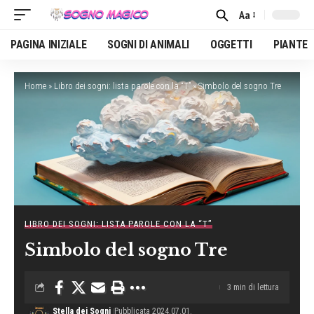
Aa
Font
Resizer
PAGINA INIZIALE
SOGNI DI ANIMALI
OGGETTI
PIANTE
Home
»
Libro dei sogni: lista parole con la “T”
»
Simbolo del sogno Tre
LIBRO DEI SOGNI: LISTA PAROLE CON LA “T”
Simbolo del sogno Tre
3 min di lettura
Stella dei Sogni
Pubblicata 2024.07.01.