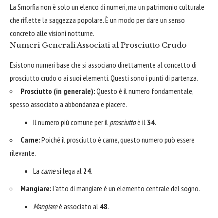
La Smorfia non è solo un elenco di numeri, ma un patrimonio culturale
che riflette la saggezza popolare. È un modo per dare un senso
concreto alle visioni notturne.
Numeri Generali Associati al Prosciutto Crudo
Esistono numeri base che si associano direttamente al concetto di
prosciutto crudo o ai suoi elementi. Questi sono i punti di partenza.
Prosciutto (in generale):
Questo è il numero fondamentale,
spesso associato a abbondanza e piacere.
Il numero più comune per il
prosciutto
è il
34
.
Carne:
Poiché il prosciutto è carne, questo numero può essere
rilevante.
La
carne
si lega al
24
.
Mangiare:
L'atto di mangiare è un elemento centrale del sogno.
Mangiare
è associato al
48
.