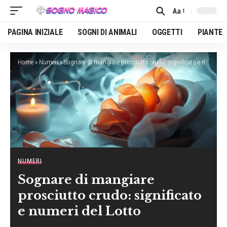
Aa
Font
Resizer
PAGINA INIZIALE
SOGNI DI ANIMALI
OGGETTI
PIANTE
Home
»
Numeri
»
Sognare di mangiare prosciutto crudo: significato e numeri del Lotto
NUMERI
Sognare di mangiare
prosciutto crudo: significato
e numeri del Lotto