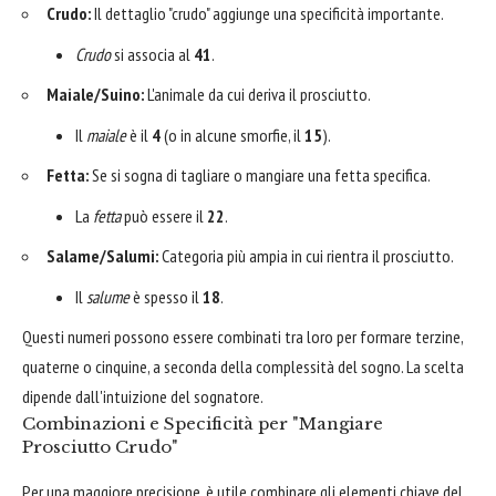
Crudo:
Il dettaglio "crudo" aggiunge una specificità importante.
Crudo
si associa al
41
.
Maiale/Suino:
L'animale da cui deriva il prosciutto.
Il
maiale
è il
4
(o in alcune smorfie, il
15
).
Fetta:
Se si sogna di tagliare o mangiare una fetta specifica.
La
fetta
può essere il
22
.
Salame/Salumi:
Categoria più ampia in cui rientra il prosciutto.
Il
salume
è spesso il
18
.
Questi numeri possono essere combinati tra loro per formare terzine,
quaterne o cinquine, a seconda della complessità del sogno. La scelta
dipende dall'intuizione del sognatore.
Combinazioni e Specificità per "Mangiare
Prosciutto Crudo"
Per una maggiore precisione, è utile combinare gli elementi chiave del