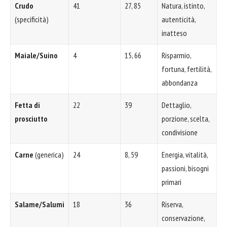
Crudo
41
27, 85
Natura, istinto,
(specificità)
autenticità,
inatteso
Maiale/Suino
4
15, 66
Risparmio,
fortuna, fertilità,
abbondanza
Fetta di
22
39
Dettaglio,
prosciutto
porzione, scelta,
condivisione
Carne
(generica)
24
8, 59
Energia, vitalità,
passioni, bisogni
primari
Salame/Salumi
18
36
Riserva,
conservazione,