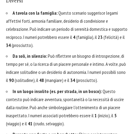
Diversi
A tavola con la famiglia:
Questo scenario suggerisce legami
affettivi forti, armonia familiare, desiderio di condivisione e
celebrazione. Può indicare un periodo di serenità domestica e supporto
reciproco. I numeri potrebbero essere il
4
(famiglia), il
23
(felicità) e il
34
(prosciutto).
Da soli, in silenzio:
Può riflettere un bisogno di introspezione, di
tempo per sé, o la ricerca di un piacere personale e intimo. A volte, può
indicare solitudine o un desiderio di autonomia. I numeri possibili sono
il
90
(solitudine), il
48
(mangiare) e il
34
(prosciutto).
In un luogo insolito (es. per strada, in un bosco):
Questo
contesto può indicare avventura, spontaneità o la necessità di uscire
dalla routine. Può anche simboleggiare l'ottenimento di un piacere
inaspettato. I numeri associati potrebbero essere il
1
(inizio), il
5
(viaggio) e il
41
(crudo, selvaggio).