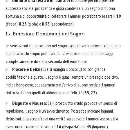
Durante una festa o un banchetto:
Chiave per interpretare
successo sociale, prosperità e gioia condivisa. È un segno di buona
fortuna e di opportunità di celebrare. I numeri potrebbero essere il
19
(festa), il
23
(gioia) e il
55
(abbondanza).
Le Emozioni Dominanti nel Sogno
Le sensazioni che proviamo nel sogno sono il vero barometro del suo
significato. Un sogno può avere la stessa immagine ma messaggi
completamente diversi a seconda dell'emozione.
Piacere e Delizia:
Se si mangia il prosciutto con grande
soddisfazione e gusto, il sogno è quasi sempre un presagio positivo.
Indica benessere, appagamento e l'arrivo di buone notizie. I numeri
rinforzati sono quelli di abbondanza e felicità (
55, 23
).
Disgusto o Nausea:
Se il prosciutto crudo provoca un senso di
repulsione, il sogno è un avvertimento. Potrebbe indicare inganni,
delusioni, o la scoperta di una verità sgradevole. I numeri associati a
sventura o tradimento sono il
16
(disgrazia) o il
43
(inganno).