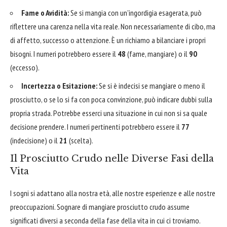
Fame o Avidità:
Se si mangia con un'ingordigia esagerata, può
riflettere una carenza nella vita reale. Non necessariamente di cibo, ma
di affetto, successo o attenzione. È un richiamo a bilanciare i propri
bisogni. I numeri potrebbero essere il
48
(fame, mangiare) o il
90
(eccesso).
Incertezza o Esitazione:
Se si è indecisi se mangiare o meno il
prosciutto, o se lo si fa con poca convinzione, può indicare dubbi sulla
propria strada. Potrebbe esserci una situazione in cui non si sa quale
decisione prendere. I numeri pertinenti potrebbero essere il
77
(indecisione) o il
21
(scelta).
Il Prosciutto Crudo nelle Diverse Fasi della
Vita
I sogni si adattano alla nostra età, alle nostre esperienze e alle nostre
preoccupazioni. Sognare di mangiare prosciutto crudo assume
significati diversi a seconda della fase della vita in cui ci troviamo.