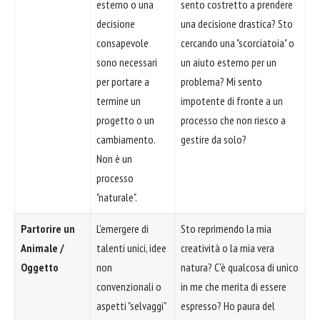
esterno o una
sento costretto a prendere
decisione
una decisione drastica? Sto
consapevole
cercando una "scorciatoia" o
sono necessari
un aiuto esterno per un
per portare a
problema? Mi sento
termine un
impotente di fronte a un
progetto o un
processo che non riesco a
cambiamento.
gestire da solo?
Non è un
processo
"naturale".
Partorire un
L'emergere di
Sto reprimendo la mia
Animale /
talenti unici, idee
creatività o la mia vera
Oggetto
non
natura? C'è qualcosa di unico
convenzionali o
in me che merita di essere
aspetti "selvaggi"
espresso? Ho paura del