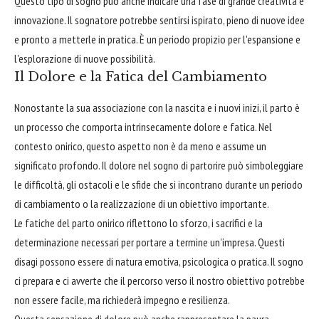
Questo tipo di sogno può anche indicare una fase di grande creatività e
innovazione. Il sognatore potrebbe sentirsi ispirato, pieno di nuove idee
e pronto a metterle in pratica. È un periodo propizio per l'espansione e
l'esplorazione di nuove possibilità.
Il Dolore e la Fatica del Cambiamento
Nonostante la sua associazione con la nascita e i nuovi inizi, il parto è
un processo che comporta intrinsecamente dolore e fatica. Nel
contesto onirico, questo aspetto non è da meno e assume un
significato profondo. Il dolore nel sogno di partorire può simboleggiare
le difficoltà, gli ostacoli e le sfide che si incontrano durante un periodo
di cambiamento o la realizzazione di un obiettivo importante.
Le fatiche del parto onirico riflettono lo sforzo, i sacrifici e la
determinazione necessari per portare a termine un'impresa. Questi
disagi possono essere di natura emotiva, psicologica o pratica. Il sogno
ci prepara e ci avverte che il percorso verso il nostro obiettivo potrebbe
non essere facile, ma richiederà impegno e resilienza.
Questa sensazione di dolore può anche rappresentare la paura