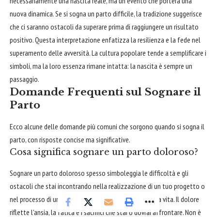
necessariamente una nascita reale, ma un evento che porterà una
nuova dinamica. Se si sogna un parto difficile, la tradizione suggerisce
che ci saranno ostacoli da superare prima di raggiungere un risultato
positivo. Questa interpretazione enfatizza la resilienza e la fede nel
superamento delle avversità. La cultura popolare tende a semplificare i
simboli, ma la loro essenza rimane intatta: la nascita è sempre un
passaggio.
Domande Frequenti sul Sognare il
Parto
Ecco alcune delle domande più comuni che sorgono quando si sogna il
parto, con risposte concise ma significative.
Cosa significa sognare un parto doloroso?
Sognare un parto doloroso spesso simboleggia le difficoltà e gli
ostacoli che stai incontrando nella realizzazione di un tuo progetto o
nel processo di un cambiamento significativo nella tua vita. Il dolore
riflette l'ansia, la fatica e i sacrifici che stai o dovrai affrontare. Non è