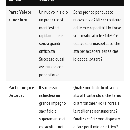
Parto Veloce
Un nuovo inizio o
Sono pronto per questo
e Indolore
un progetto si
nuovo inizio? Mi sento sicuro
manifesterà
delle mie capacità? Ho forse
rapidamente e
sottovalutato le sfide? C'è
senza grandi
qualcosa di inaspettato che
difficoltà.
sta per accadere senza che
Successo quasi
io debba lottare?
assicurato con
poco sforzo.
Parto Lungo e
Il successo
Quali sono le difficoltà che
Doloroso
richiederà un
sto affrontando o che temo
grande impegno,
di affrontare? Ho la forza e
sacrificio e
la resilienza per superarle?
superamento di
Quali sacrifici sono disposto
ostacoli. I tuoi
a fare per il mio obiettivo?