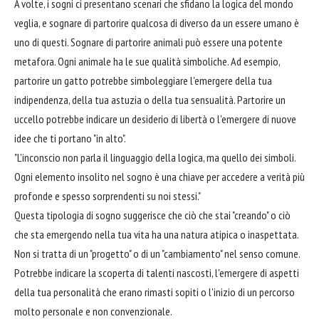
A volte, i sogni ci presentano scenari che sfidano la logica del mondo
veglia, e sognare di partorire qualcosa di diverso da un essere umano è
uno di questi. Sognare di partorire animali può essere una potente
metafora. Ogni animale ha le sue qualità simboliche. Ad esempio,
partorire un gatto potrebbe simboleggiare l'emergere della tua
indipendenza, della tua astuzia o della tua sensualità. Partorire un
uccello potrebbe indicare un desiderio di libertà o l'emergere di nuove
idee che ti portano "in alto".
"L'inconscio non parla il linguaggio della logica, ma quello dei simboli.
Ogni elemento insolito nel sogno è una chiave per accedere a verità più
profonde e spesso sorprendenti su noi stessi."
Questa tipologia di sogno suggerisce che ciò che stai "creando" o ciò
che sta emergendo nella tua vita ha una natura atipica o inaspettata.
Non si tratta di un "progetto" o di un "cambiamento" nel senso comune.
Potrebbe indicare la scoperta di talenti nascosti, l'emergere di aspetti
della tua personalità che erano rimasti sopiti o l'inizio di un percorso
molto personale e non convenzionale.