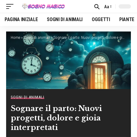
Aa
Font
Resizer
PAGINA INIZIALE
SOGNI DI ANIMALI
OGGETTI
PIANTE
Home
»
Sogni di animali
»
Sognare il parto: Nuovi progetti, dolore e gioia interpretati
SOGNI DI ANIMALI
Sognare il parto: Nuovi
progetti, dolore e gioia
interpretati