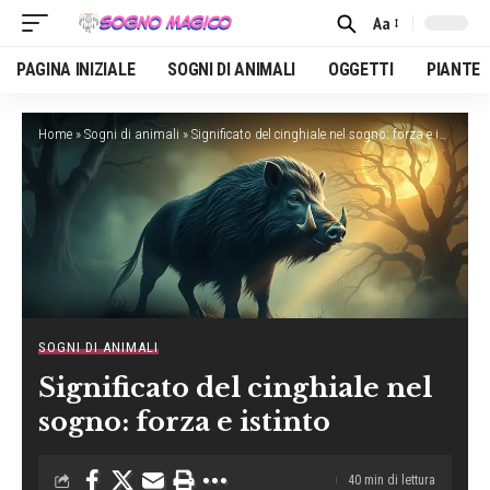
Aa
Font
Resizer
PAGINA INIZIALE
SOGNI DI ANIMALI
OGGETTI
PIANTE
Home
»
Sogni di animali
»
Significato del cinghiale nel sogno: forza e istinto
SOGNI DI ANIMALI
Significato del cinghiale nel
sogno: forza e istinto
40 min di lettura