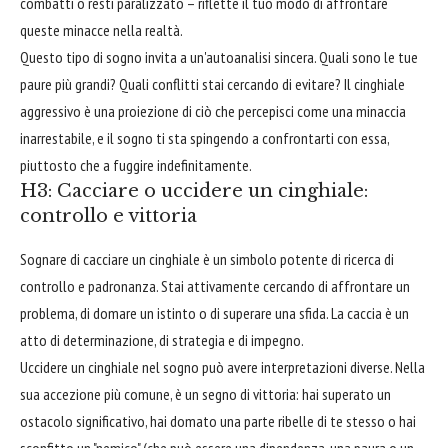
combatti o resti paralizzato – riflette il tuo modo di affrontare
queste minacce nella realtà.
Questo tipo di sogno invita a un'autoanalisi sincera. Quali sono le tue
paure più grandi? Quali conflitti stai cercando di evitare? Il cinghiale
aggressivo è una proiezione di ciò che percepisci come una minaccia
inarrestabile, e il sogno ti sta spingendo a confrontarti con essa,
piuttosto che a fuggire indefinitamente.
H3: Cacciare o uccidere un cinghiale:
controllo e vittoria
Sognare di cacciare un cinghiale è un simbolo potente di ricerca di
controllo e padronanza. Stai attivamente cercando di affrontare un
problema, di domare un istinto o di superare una sfida. La caccia è un
atto di determinazione, di strategia e di impegno.
Uccidere un cinghiale nel sogno può avere interpretazioni diverse. Nella
sua accezione più comune, è un segno di vittoria: hai superato un
ostacolo significativo, hai domato una parte ribelle di te stesso o hai
sconfitto un "nemico" (che può essere una dipendenza, una paura o un