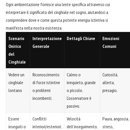
Ogni ambientazione fornisce una lente specifica attraverso cui
interpretare il significato del cinghiale nel sogno, aiutandoci a
comprendere dove e come questa potente energia istintiva si
manifesta nella nostra esistenza.
Scenario
Interpretazione
Dettagli Chiave
Emozioni
Onirico
Generale
Comuni
del
Cinghiale
Vedere un
Riconoscimento
Calmo o
Curiosità,
cinghiale
di forze istintive
irrequieto, grande
allerta,
lontano
o problemi
o piccolo.
presagio.
incombenti.
L'osservatore è
passivo.
Essere
Conflitti
Velocità
Paura, angoscia,
inseguiti o
interiori/esteriori,
dell'inseguimento,
stress,