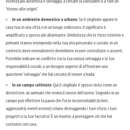
essenza più autentica e selvaggia, a cercare la solitudine o a fare un
"ritorno alle origini".
In un ambiente domestico o urbano:
Se il cinghiale appare in
casa tua, in una città o in un luogo civilizzato, il significato è
amplificato e spesso più allarmante. Simbolizza che le forze istintive e
primarie stanno irrompendo nella tua vita personale o sociale, in un
contesto dove normalmente dovrebbero essere controllate o assenti.
Potrebbe indicare un conflitto tra la tua natura selvaggia e le tue
responsabilità sociali, o un bisogno urgente di affrontare una
questione "selvaggia" che hai cercato di tenere a bada.
In un campo coltivato:
Qui il cinghiale è spesso visto come un
distruttore, un animale che rovina il lavoro dell'uomo. Sognarlo in un
campo può riflettere la paura che forze incontrollabili (istinti,
aggressività, eventi esterni) stiano distruggendo i tuoi sforzi, i tuoi
progetti o la tua "raccolta". È un monito a proteggere ciò che hai
costruito con cura.