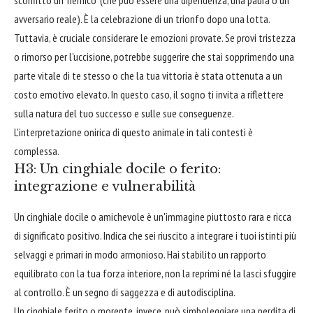
avversario reale). È la celebrazione di un trionfo dopo una lotta.
Tuttavia, è cruciale considerare le emozioni provate. Se provi tristezza
o rimorso per l'uccisione, potrebbe suggerire che stai sopprimendo una
parte vitale di te stesso o che la tua vittoria è stata ottenuta a un
costo emotivo elevato. In questo caso, il sogno ti invita a riflettere
sulla natura del tuo successo e sulle sue conseguenze.
L'interpretazione onirica di questo animale in tali contesti è
complessa.
H3: Un cinghiale docile o ferito:
integrazione e vulnerabilità
Un cinghiale docile o amichevole è un'immagine piuttosto rara e ricca
di significato positivo. Indica che sei riuscito a integrare i tuoi istinti più
selvaggi e primari in modo armonioso. Hai stabilito un rapporto
equilibrato con la tua forza interiore, non la reprimi né la lasci sfuggire
al controllo. È un segno di saggezza e di autodisciplina.
Un cinghiale ferito o morente, invece, può simboleggiare una perdita di