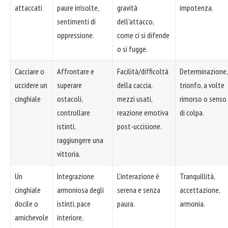
attaccati
paure irrisolte,
gravità
impotenza.
sentimenti di
dell'attacco,
oppressione.
come ci si difende
o si fugge.
Cacciare o
Affrontare e
Facilità/difficoltà
Determinazione,
uccidere un
superare
della caccia,
trionfo, a volte
cinghiale
ostacoli,
mezzi usati,
rimorso o senso
controllare
reazione emotiva
di colpa.
istinti,
post-uccisione.
raggiungere una
vittoria.
Un
Integrazione
L'interazione è
Tranquillità,
cinghiale
armoniosa degli
serena e senza
accettazione,
docile o
istinti, pace
paura.
armonia.
amichevole
interiore,