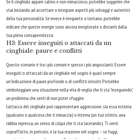
Se il cinghiale appare calmo e non minaccioso, potrebbe suggerire che
stai iniziando ad accettare o integrare aspetti più selvaggi e autentici
della tua personalità. Se invece è irrequieto o lontano, potrebbe
indicare che queste energie sono ancora inesplorate o distanti dalla
tua piena consapevolezza.
H3: Essere inseguiti o attaccati da un
cinghiale: paure e conflitti
Questo scenario è tra i più comuni e spesso i più angoscianti. Essere
inseguiti o attaccati da un cinghiale nel sogno è quasi sempre
un'indicazione di paure profonde o di conflitti irrisolti. Potrebbe
simboleggiare una situazione nella vita di veglia che ti sta "inseguendo",
un problema che senti di non poter sfuggire.
L'attacco del cinghiale può rappresentare aggressione, sia essa esterna
(qualcuno o qualcosa che ti minaccia) o interna (un tuo istinto, una
rabbia repressa, un senso di colpa che ti sta lacerando). Ti senti
sopraffatto, in pericolo, e la tua reazione nel sogno – se fuggi,