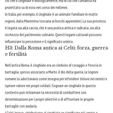
ciò che il cinghiale è biologicamente, ma di ciò che l'umanità ha
proiettato su di esso nel corso dei millenni.
In Italia, per esempio, il cinghiale è un animale familiare in molte
regioni, dalla Maremma toscana ai boschi appenninici. La sua presenza
è legata sia alla caccia, che è una pratica antica e radicata, sia alla
ricchezza del patrimonio culinario. Questi legami culturali possono
influenzare la percezione e il significato onirico.
H3: Dalla Roma antica ai Celti: forza, guerra
e fertilità
Nell'antica Roma, il cinghiale era un simbolo di coraggio e ferocia in
battaglia, spesso associato a Marte, il dio della guerra. Le legioni
romane lo adottavano come insegna per infondere timore nei nemici e
ispirare valore nei propri soldati. Sognare un cinghiale in questo
contesto può richiamare la necessità di combattere con
determinazione per i propri obiettivi o di affrontare le proprie
battaglie con audacia.
I Celti, invece, attribuivano al cinghiale un significato più ampio e