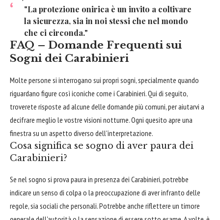
"La protezione onirica è un invito a coltivare
la sicurezza, sia in noi stessi che nel mondo
che ci circonda."
FAQ – Domande Frequenti sui
Sogni dei Carabinieri
Molte persone si interrogano sui propri sogni, specialmente quando
riguardano figure così iconiche come i Carabinieri. Qui di seguito,
troverete risposte ad alcune delle domande più comuni, per aiutarvi a
decifrare meglio le vostre visioni notturne. Ogni quesito apre una
finestra su un aspetto diverso dell'interpretazione.
Cosa significa se sogno di aver paura dei
Carabinieri?
Se nel sogno si prova paura in presenza dei Carabinieri, potrebbe
indicare un senso di colpa o la preoccupazione di aver infranto delle
regole, sia sociali che personali. Potrebbe anche riflettere un timore
generale dell'autorità o la sensazione di essere sotto esame. A volte, è