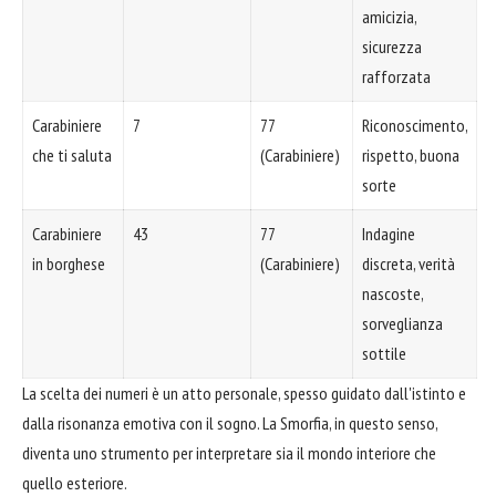
amicizia,
sicurezza
rafforzata
Carabiniere
7
77
Riconoscimento,
che ti saluta
(Carabiniere)
rispetto, buona
sorte
Carabiniere
43
77
Indagine
in borghese
(Carabiniere)
discreta, verità
nascoste,
sorveglianza
sottile
La scelta dei numeri è un atto personale, spesso guidato dall'istinto e
dalla risonanza emotiva con il sogno. La Smorfia, in questo senso,
diventa uno strumento per interpretare sia il mondo interiore che
quello esteriore.