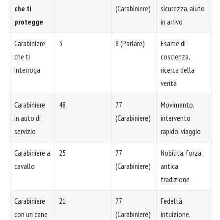
che ti
(Carabiniere)
sicurezza, aiuto
protegge
in arrivo
Carabiniere
3
8 (Parlare)
Esame di
che ti
coscienza,
interroga
ricerca della
verità
Carabiniere
48
77
Movimento,
in auto di
(Carabiniere)
intervento
servizio
rapido, viaggio
Carabiniere a
25
77
Nobilita, forza,
cavallo
(Carabiniere)
antica
tradizione
Carabiniere
21
77
Fedeltà,
con un cane
(Carabiniere)
intuizione,