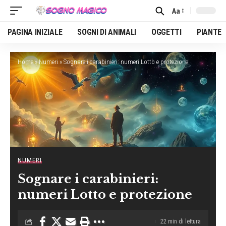
Aa
Font
Resizer
PAGINA INIZIALE
SOGNI DI ANIMALI
OGGETTI
PIANTE
Home
»
Numeri
»
Sognare i carabinieri: numeri Lotto e protezione
NUMERI
Sognare i carabinieri:
numeri Lotto e protezione
22 min di lettura