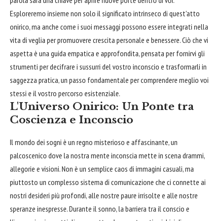
parola sarà una chiave per aprire nuove porte dentro di voi.
Esploreremo insieme non solo il significato intrinseco di quest'atto
onirico, ma anche come i suoi messaggi possono essere integrati nella
vita di veglia per promuovere crescita personale e benessere. Ciò che vi
aspetta è una guida empatica e approfondita, pensata per fornirvi gli
strumenti per decifrare i sussurri del vostro inconscio e trasformarli in
saggezza pratica, un passo fondamentale per comprendere meglio voi
stessi e il vostro percorso esistenziale.
L'Universo Onirico: Un Ponte tra
Coscienza e Inconscio
Il mondo dei sogni è un regno misterioso e affascinante, un
palcoscenico dove la nostra mente inconscia mette in scena drammi,
allegorie e visioni. Non è un semplice caos di immagini casuali, ma
piuttosto un complesso sistema di comunicazione che ci connette ai
nostri desideri più profondi, alle nostre paure irrisolte e alle nostre
speranze inespresse. Durante il sonno, la barriera tra il conscio e