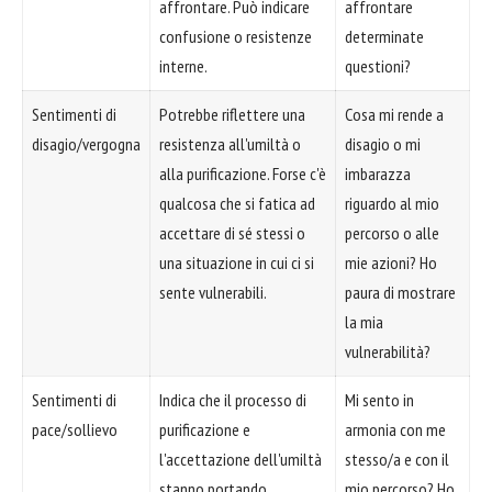
affrontare. Può indicare
affrontare
confusione o resistenze
determinate
interne.
questioni?
Sentimenti di
Potrebbe riflettere una
Cosa mi rende a
disagio/vergogna
resistenza all'umiltà o
disagio o mi
alla purificazione. Forse c'è
imbarazza
qualcosa che si fatica ad
riguardo al mio
accettare di sé stessi o
percorso o alle
una situazione in cui ci si
mie azioni? Ho
sente vulnerabili.
paura di mostrare
la mia
vulnerabilità?
Sentimenti di
Indica che il processo di
Mi sento in
pace/sollievo
purificazione e
armonia con me
l'accettazione dell'umiltà
stesso/a e con il
stanno portando
mio percorso? Ho