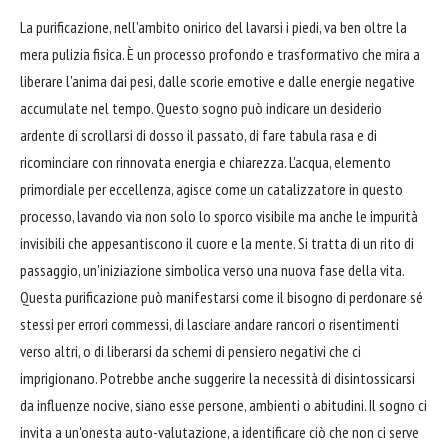
La purificazione, nell'ambito onirico del lavarsi i piedi, va ben oltre la
mera pulizia fisica. È un processo profondo e trasformativo che mira a
liberare l'anima dai pesi, dalle scorie emotive e dalle energie negative
accumulate nel tempo. Questo sogno può indicare un desiderio
ardente di scrollarsi di dosso il passato, di fare tabula rasa e di
ricominciare con rinnovata energia e chiarezza. L'acqua, elemento
primordiale per eccellenza, agisce come un catalizzatore in questo
processo, lavando via non solo lo sporco visibile ma anche le impurità
invisibili che appesantiscono il cuore e la mente. Si tratta di un rito di
passaggio, un'iniziazione simbolica verso una nuova fase della vita.
Questa purificazione può manifestarsi come il bisogno di perdonare sé
stessi per errori commessi, di lasciare andare rancori o risentimenti
verso altri, o di liberarsi da schemi di pensiero negativi che ci
imprigionano. Potrebbe anche suggerire la necessità di disintossicarsi
da influenze nocive, siano esse persone, ambienti o abitudini. Il sogno ci
invita a un'onesta auto-valutazione, a identificare ciò che non ci serve