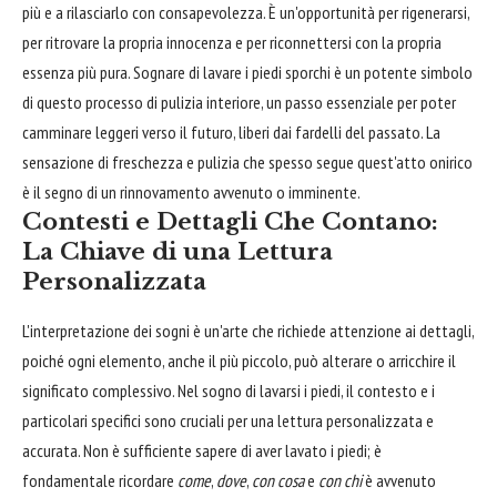
più e a rilasciarlo con consapevolezza. È un'opportunità per rigenerarsi,
per ritrovare la propria innocenza e per riconnettersi con la propria
essenza più pura. Sognare di lavare i piedi sporchi è un potente simbolo
di questo processo di pulizia interiore, un passo essenziale per poter
camminare leggeri verso il futuro, liberi dai fardelli del passato. La
sensazione di freschezza e pulizia che spesso segue quest'atto onirico
è il segno di un rinnovamento avvenuto o imminente.
Contesti e Dettagli Che Contano:
La Chiave di una Lettura
Personalizzata
L'interpretazione dei sogni è un'arte che richiede attenzione ai dettagli,
poiché ogni elemento, anche il più piccolo, può alterare o arricchire il
significato complessivo. Nel sogno di lavarsi i piedi, il contesto e i
particolari specifici sono cruciali per una lettura personalizzata e
accurata. Non è sufficiente sapere di aver lavato i piedi; è
fondamentale ricordare
come
,
dove
,
con cosa
e
con chi
è avvenuto