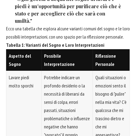
piedi è un'opportunità per purificare ciò che è
stato e per accogliere ciò che sarà con
umiltà."
Ecco una tabella che esplora alcune varianti comuni del sogno e le loro
possibili interpretazioni, con uno spazio per la riflessione personale.
Tabella 1: Varianti del Sogno e Loro Interpretazioni
Aspetto del
Possibile
Riflessione
Sogno
Interpretazione
Personale
Lavare piedi
Potrebbe indicare un
Quali situazioni o
molto sporchi
profondo desiderio o la
emozioni sento il
necessità di liberarsi da
bisogno di "pulire"
sensi di colpa, errori
nella mia vita? C'è
passati, situazioni
qualcosa che mi
problematiche o influenze
trascino dietro e
negative che hanno
che mi
"sporcato" il proprio
appesantisce?