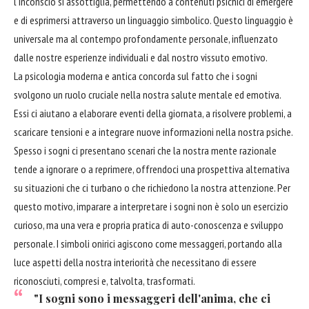
l'inconscio si assottiglia, permettendo a contenuti psichici di emergere
e di esprimersi attraverso un linguaggio simbolico. Questo linguaggio è
universale ma al contempo profondamente personale, influenzato
dalle nostre esperienze individuali e dal nostro vissuto emotivo.
La psicologia moderna e antica concorda sul fatto che i sogni
svolgono un ruolo cruciale nella nostra salute mentale ed emotiva.
Essi ci aiutano a elaborare eventi della giornata, a risolvere problemi, a
scaricare tensioni e a integrare nuove informazioni nella nostra psiche.
Spesso i sogni ci presentano scenari che la nostra mente razionale
tende a ignorare o a reprimere, offrendoci una prospettiva alternativa
su situazioni che ci turbano o che richiedono la nostra attenzione. Per
questo motivo, imparare a interpretare i sogni non è solo un esercizio
curioso, ma una vera e propria pratica di auto-conoscenza e sviluppo
personale. I simboli onirici agiscono come messaggeri, portando alla
luce aspetti della nostra interiorità che necessitano di essere
riconosciuti, compresi e, talvolta, trasformati.
"I sogni sono i messaggeri dell'anima, che ci