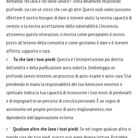
domanda "chi lava e chi viene lavato?" svela dinamiche relazionali
profonde, sia con sé stessi che con gli altri. Questi ruoli onirici possono
riflettere il nostro bisogno di dare o ricevere aiuto, la nostra capacità di
servizio o la nostra accettazione della vulnerabilità. L'inconscio,
attraverso queste interazioni, ci mostra come percepiamo il nostro
posto all'interno della comunità e come gestiamo il dare e il ricevere
affetto, supporto e cura.
Tu che lavi i tuoi piedi:
Questa è l'interpretazione più diretta
dell'umiltà e della purificazione auto-indotta. Simboleggia un
profondo lavoro interiore, un processo di auto-esame e auto-cura. Stai
prendendo in mano la responsabilità del tuo benessere emotivo e
spirituale. Indica la tua capacità di riconoscere i tuoi errori, di perdonarti
e di impegnarti in un percorso di crescita personale. È un segno di
autonomia nel proprio percorso di auto-miglioramento, non
dipendente dall'approvazione esterna.
Qualcun altro che lava i tuoi piedi:
Se nel sogno qualcun altro si
prende cura dei tuoi piedi, questo può avere diverse letture. Potrebbe