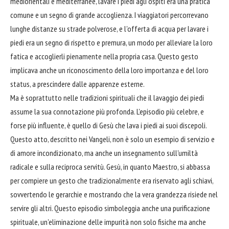
mediorientali e mediterranee, lavare i piedi agli ospiti era una pratica
comune e un segno di grande accoglienza. I viaggiatori percorrevano
lunghe distanze su strade polverose, e l'offerta di acqua per lavare i
piedi era un segno di rispetto e premura, un modo per alleviare la loro
fatica e accoglierli pienamente nella propria casa. Questo gesto
implicava anche un riconoscimento della loro importanza e del loro
status, a prescindere dalle apparenze esterne.
Ma è soprattutto nelle tradizioni spirituali che il lavaggio dei piedi
assume la sua connotazione più profonda. L'episodio più celebre, e
forse più influente, è quello di Gesù che lava i piedi ai suoi discepoli.
Questo atto, descritto nei Vangeli, non è solo un esempio di servizio e
di amore incondizionato, ma anche un insegnamento sull'umiltà
radicale e sulla reciproca servitù. Gesù, in quanto Maestro, si abbassa
per compiere un gesto che tradizionalmente era riservato agli schiavi,
sovvertendo le gerarchie e mostrando che la vera grandezza risiede nel
servire gli altri. Questo episodio simboleggia anche una purificazione
spirituale, un'eliminazione delle impurità non solo fisiche ma anche