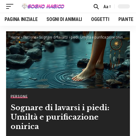
Aa
Font
Resizer
PAGINA INIZIALE
SOGNI DI ANIMALI
OGGETTI
PIANTE
Home
»
Persone
»
Sognare di lavarsi i piedi: Umiltà e purificazione onirica
PERSONE
Sognare di lavarsi i piedi:
Umiltà e purificazione
onirica