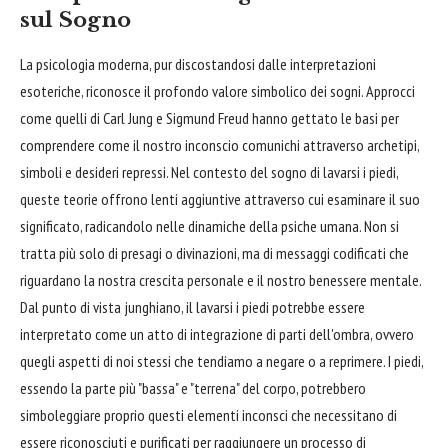
sul Sogno
La psicologia moderna, pur discostandosi dalle interpretazioni
esoteriche, riconosce il profondo valore simbolico dei sogni. Approcci
come quelli di Carl Jung e Sigmund Freud hanno gettato le basi per
comprendere come il nostro inconscio comunichi attraverso archetipi,
simboli e desideri repressi. Nel contesto del sogno di lavarsi i piedi,
queste teorie offrono lenti aggiuntive attraverso cui esaminare il suo
significato, radicandolo nelle dinamiche della psiche umana. Non si
tratta più solo di presagi o divinazioni, ma di messaggi codificati che
riguardano la nostra crescita personale e il nostro benessere mentale.
Dal punto di vista junghiano, il lavarsi i piedi potrebbe essere
interpretato come un atto di integrazione di parti dell'ombra, ovvero
quegli aspetti di noi stessi che tendiamo a negare o a reprimere. I piedi,
essendo la parte più "bassa" e "terrena" del corpo, potrebbero
simboleggiare proprio questi elementi inconsci che necessitano di
essere riconosciuti e purificati per raggiungere un processo di