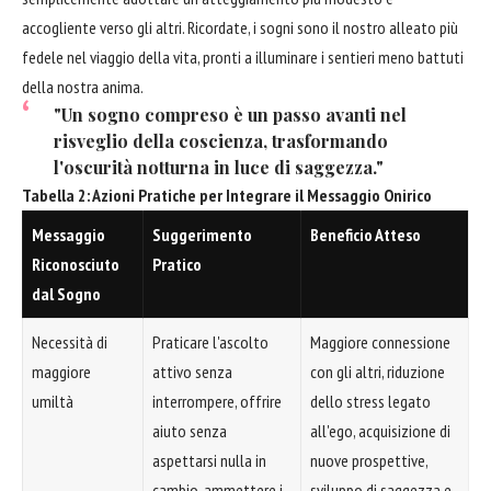
accogliente verso gli altri. Ricordate, i sogni sono il nostro alleato più
fedele nel viaggio della vita, pronti a illuminare i sentieri meno battuti
della nostra anima.
"Un sogno compreso è un passo avanti nel
risveglio della coscienza, trasformando
l'oscurità notturna in luce di saggezza."
Tabella 2: Azioni Pratiche per Integrare il Messaggio Onirico
Messaggio
Suggerimento
Beneficio Atteso
Riconosciuto
Pratico
dal Sogno
Necessità di
Praticare l'ascolto
Maggiore connessione
maggiore
attivo senza
con gli altri, riduzione
umiltà
interrompere, offrire
dello stress legato
aiuto senza
all'ego, acquisizione di
aspettarsi nulla in
nuove prospettive,
cambio, ammettere i
sviluppo di saggezza e