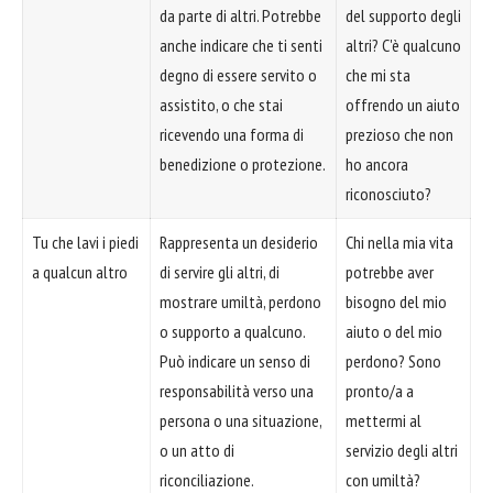
da parte di altri. Potrebbe
del supporto degli
anche indicare che ti senti
altri? C'è qualcuno
degno di essere servito o
che mi sta
assistito, o che stai
offrendo un aiuto
ricevendo una forma di
prezioso che non
benedizione o protezione.
ho ancora
riconosciuto?
Tu che lavi i piedi
Rappresenta un desiderio
Chi nella mia vita
a qualcun altro
di servire gli altri, di
potrebbe aver
mostrare umiltà, perdono
bisogno del mio
o supporto a qualcuno.
aiuto o del mio
Può indicare un senso di
perdono? Sono
responsabilità verso una
pronto/a a
persona o una situazione,
mettermi al
o un atto di
servizio degli altri
riconciliazione.
con umiltà?