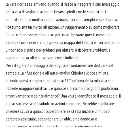
la vera ricchezza arrivano quando si riesce a integrare il suo messaggio
nella vita di veglia. Il sogno di lavarsi i piedi, con le sue potenti
connotazioni di umiltà e purificazione, non è un semplice spettacolo
notturno, ma un invito all'azione, un suggerimento su come migliorare
il nostro benessere e il nostro percorso. Ignorare questi messaggi
sarebbe come ricevere una preziosa mappa del tesoro e non usarla mai.
L'inconscio ci parla per guidarci, per aiutarci a risolvere problemi, a
superare ostacoli e a evolvere come individui.
Per integrare il messaggio del sogno, è fondamentale dedicare del
tempo alla riflessione e all'auto-analisi. Chiedetevi: cosa mi sta
dicendo questo sogno su me stesso? C'è un'area della mia vita che
richiede maggiore umiltà? C'è qualcosa di cui ho bisogno di purificarmi,
emotivamente o spiritualmente? Una volta identificato il messaggio, il
passo successivo è tradurlo in azioni concrete. Potrebbe significare
chiedere scusa a qualcuno, perdonare sé stessi, iniziare un nuovo
percorso spirituale, abbandonare un'abitudine dannosa o
semplicemente adottare un atteggiamento più modesto e