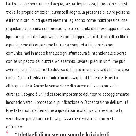
l'atto. La temperatura dell'acqua, la sua limpidezza, il luogo in cui ci si
trova, le proprie emozioni durante il sogno, la presenza di altre persone
e il loro ruolo: tutti questi elementi agiscono come indizi preziosi che
ci guidano verso una comprensione più profonda del messaggio onirico.
Ignorare questi dettagli sarebbe come leggere solo il titolo di un libro
e pretendere di conoscerne la trama completa. L'inconscio non
comunica mai in modo banale; ogni sfumatura è intenzionale e porta
con sé un pezzo del puzzle. Ad esempio, lavare i piedi in un fiume può
avere un significato molto diverso dal farlo in una vasca da bagno, così
come l'acqua fredda comunica un messaggio differente rispetto
all'acqua calda. Anche la sensazione di piacere o disagio provata
durante il sogno è un indicatore importante del nostro atteggiamento
inconscio verso il processo di purificazione o l'accettazione dell'umiltà.
Prestate molta attenzione a questi particolari, perché essi sono la
vera chiave per sbloccare la saggezza che il vostro sogno vi sta
offrendo.
"I dettagli di un sogno sono le briciole di