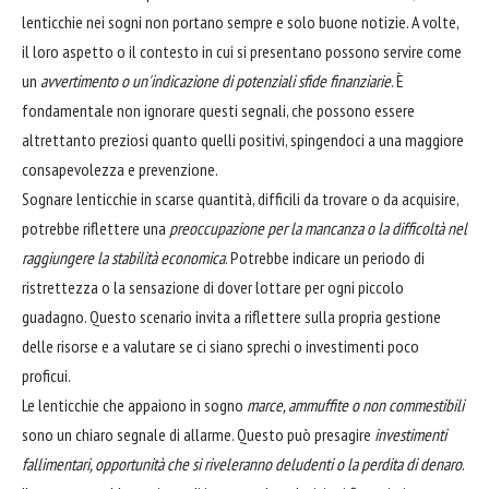
lenticchie nei sogni non portano sempre e solo buone notizie. A volte,
il loro aspetto o il contesto in cui si presentano possono servire come
un
avvertimento o un'indicazione di potenziali sfide finanziarie
. È
fondamentale non ignorare questi segnali, che possono essere
altrettanto preziosi quanto quelli positivi, spingendoci a una maggiore
consapevolezza e prevenzione.
Sognare lenticchie in scarse quantità, difficili da trovare o da acquisire,
potrebbe riflettere una
preoccupazione per la mancanza o la difficoltà nel
raggiungere la stabilità economica
. Potrebbe indicare un periodo di
ristrettezza o la sensazione di dover lottare per ogni piccolo
guadagno. Questo scenario invita a riflettere sulla propria gestione
delle risorse e a valutare se ci siano sprechi o investimenti poco
proficui.
Le lenticchie che appaiono in sogno
marce, ammuffite o non commestibili
sono un chiaro segnale di allarme. Questo può presagire
investimenti
fallimentari, opportunità che si riveleranno deludenti o la perdita di denaro
.