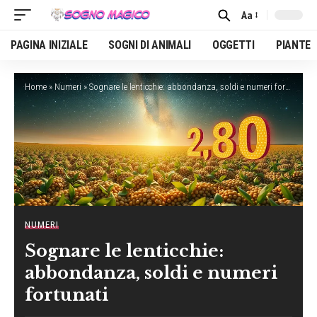
Aa
Font
Resizer
PAGINA INIZIALE
SOGNI DI ANIMALI
OGGETTI
PIANTE
Home
»
Numeri
»
Sognare le lenticchie: abbondanza, soldi e numeri fortunati
NUMERI
Sognare le lenticchie:
abbondanza, soldi e numeri
fortunati