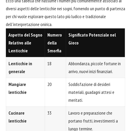
Ecco una tabella che riassume i numeri più comunemente associati ai
diversi aspetti delle lenticchie nei sogni, fornendo un punto di partenza
per chi vuole esplorare questo lato più ludico e tradizionale
dell'interpretazione onirica.
Aspetto del Sogno
Numero
Significato Potenziale nel
Relativo alle
della
Gioco
Lenticchie
Smorfia
Lenticchie in
18
Abbondanza, piccole fortune in
generale
arrivo, nuovi inizi finanziari.
Mangiare
20
Soddisfazione di desideri
lenticchie
materiali, guadagni attesi e
meritati.
Cucinare
33
Lavoro e preparazione che
lenticchie
portano frutti, investimenti a
lungo termine.