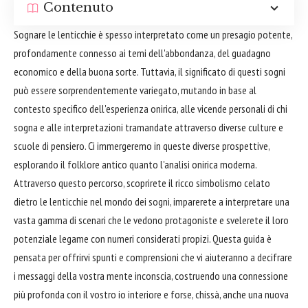
Contenuto
Sognare le lenticchie è spesso interpretato come un presagio potente,
profondamente connesso ai temi dell'abbondanza, del guadagno
economico e della buona sorte. Tuttavia, il significato di questi sogni
può essere sorprendentemente variegato, mutando in base al
contesto specifico dell'esperienza onirica, alle vicende personali di chi
sogna e alle interpretazioni tramandate attraverso diverse culture e
scuole di pensiero. Ci immergeremo in queste diverse prospettive,
esplorando il folklore antico quanto l'analisi onirica moderna.
Attraverso questo percorso, scoprirete il ricco simbolismo celato
dietro le lenticchie nel mondo dei sogni, imparerete a interpretare una
vasta gamma di scenari che le vedono protagoniste e svelerete il loro
potenziale legame con numeri considerati propizi. Questa guida è
pensata per offrirvi spunti e comprensioni che vi aiuteranno a decifrare
i messaggi della vostra mente inconscia, costruendo una connessione
più profonda con il vostro io interiore e forse, chissà, anche una nuova