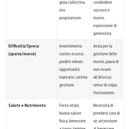
gioia collettiva,
condividere
rito
successi e
propiziatorio.
risorse,
espressione di
generosità.
Difficoltà/Spreco
Avvertimento
Ansia per la
(sparse/marce)
contro eccessi,
gestione delle
perdite minori,
risorse, paura di
opportunità
non essere
mancate, cattiva
all'altezza,
gestione.
senso di colpa,
frustrazione.
Salute e Nutrimento
Forza vitale,
Necessità di
buona salute
prendersi cura di
fisica, benessere
sé, attenzione
a lungo termine.
al benessere