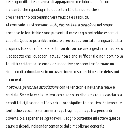
nel sogno riflette un senso di appagamento e fiducia nel futuro,
indicando che i guadagni, le opportunità o le risorse che si
presenteranno porteranno vera felicità e stabilità.
Al contrario, se si provano
ansia, frustrazione o delusione
nel sogno,
anche se le lenticchie sono presenti, il messaggio potrebbe essere di
cautela. Questo potrebbe indicare preoccupazioni latenti riguardo alla
propria situazione finanziaria, timori di non riuscire a gestire le risorse, o
il sospetto che i guadagni attuali non siano sufficienti o non portino la
felicità desiderata. Le emozioni negative possono trasformare un
simbolo di abbondanza in un avvertimento sui rischi o sulle delusioni
imminenti.
Inoltre, la
personale associazione
con le lenticchie nella vita reale è
cruciale. Se nella veglia le lenticchie sono un cibo amato e associato a
ricordi felici, il sogno rafforzerà il loro significato positivo. Se invece le
lenticchie evocano sentimenti negativi, magari legati a periodi di
povertà o a esperienze sgradevoli, il sogno potrebbe riflettere queste
paure o ricordi, indipendentemente dal simbolismo generale.