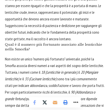
stanno per essere ripagati e che la prosperità è a portata di mano. Le
lenticchie crude, invece, rappresentano il potenziale, gli inizi e le
opportunità che devono ancora essere lavorate e maturate.
Suggeriscono la necessità di pazienza e dedizione per raggiungere gli
obiettivi futuri, indicando che le fondamenta della prosperità sono
state gettate, ma il raccolto è ancora lontano.
Qual è il numero più fortunato associato alle lenticchie
nella Smorfia?
Non esiste un unico "numero più fortunato" universale, poiché la
Smorfia associa diversi numeri a vari aspetti del sogno delle lenticchie.
Tuttavia, i numeri come il
18 (Lenticchie in generale)
, il
20 (Mangiare
lenticchie)
e il
33 (Cucinare lenticchie)
sono tra i più comunemente
citati per indicare abbondanza, soddisfazione e lavoro che porta frutti.
Per sogni particolarmente ricchi di lenticchie, il
90 (Abbondanza o
grande fortuna)
può essere considerato. La scelta migliore dipende
sempre dai dettagli specifici del vostro sogno e dalle sensazioni che vi