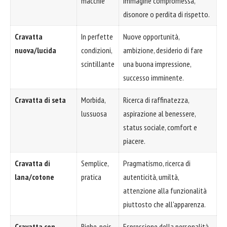
macchie
immagine compromessa,
disonore o perdita di rispetto.
Cravatta
In perfette
Nuove opportunità,
nuova/lucida
condizioni,
ambizione, desiderio di fare
scintillante
una buona impressione,
successo imminente.
Cravatta di seta
Morbida,
Ricerca di raffinatezza,
lussuosa
aspirazione al benessere,
status sociale, comfort e
piacere.
Cravatta di
Semplice,
Pragmatismo, ricerca di
lana/cotone
pratica
autenticità, umiltà,
attenzione alla funzionalità
piuttosto che all'apparenza.
Cravatta con
Righe, pois,
Espressione della personalità,