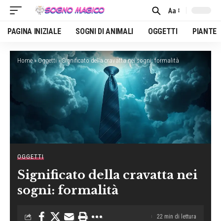
Aa
Font
Resizer
PAGINA INIZIALE
SOGNI DI ANIMALI
OGGETTI
PIANTE
Home
»
Oggetti
»
Significato della cravatta nei sogni: formalità
OGGETTI
Significato della cravatta nei
sogni: formalità
22 min di lettura