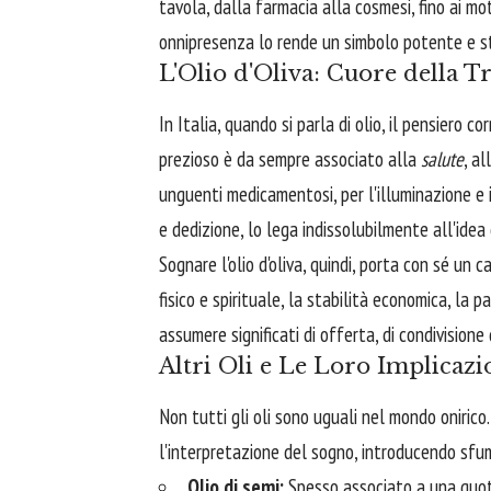
tavola, dalla farmacia alla cosmesi, fino ai 
onnipresenza lo rende un simbolo potente e str
L'Olio d'Oliva: Cuore della T
In Italia, quando si parla di olio, il pensiero c
prezioso è da sempre associato alla
salute
, al
unguenti medicamentosi, per l'illuminazione e in
e dedizione, lo lega indissolubilmente all'idea
Sognare l'olio d'oliva, quindi, porta con sé un
fisico e spirituale, la stabilità economica, la 
assumere significati di offerta, di condivisione d
Altri Oli e Le Loro Implicaz
Non tutti gli oli sono uguali nel mondo onirico
l'interpretazione del sogno, introducendo sfum
Olio di semi:
Spesso associato a una quoti