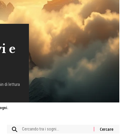
i e
in di lettura
ogni.
Cercare: