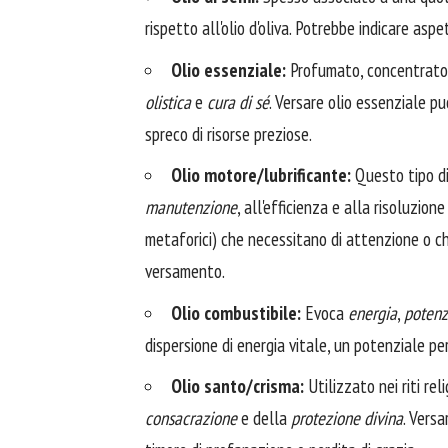
rispetto all'olio d'oliva. Potrebbe indicare aspet
Olio essenziale:
Profumato, concentrato
olistica
e
cura di sé
. Versare olio essenziale p
spreco di risorse preziose.
Olio motore/lubrificante:
Questo tipo di
manutenzione
, all'efficienza e alla risoluzione
metaforici) che necessitano di attenzione o che
versamento.
Olio combustibile:
Evoca
energia
,
poten
dispersione di energia vitale, un potenziale peri
Olio santo/crisma:
Utilizzato nei riti rel
consacrazione
e della
protezione divina
. Vers