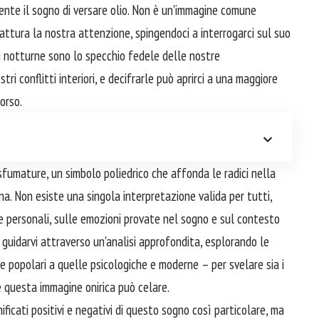
mente il sogno di versare olio. Non è un'immagine comune
attura la nostra attenzione, spingendoci a interrogarci sul suo
ni notturne sono lo specchio fedele delle nostre
ri conflitti interiori, e decifrarle può aprirci a una maggiore
orso.
i sfumature, un simbolo poliedrico che affonda le radici nella
ana. Non esiste una singola interpretazione valida per tutti,
ze personali, sulle emozioni provate nel sogno e sul contesto
di guidarvi attraverso un'analisi approfondita, esplorando le
e popolari a quelle psicologiche e moderne – per svelare sia i
e questa immagine onirica può celare.
nificati positivi e negativi di questo sogno così particolare, ma