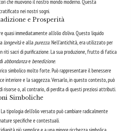
motori che muovono il nostro mondo moderno. Questa
atificato nei nostri sogni.
radizione e Prosperità
orre quasi immediatamente all'olio d'oliva. Questo liquido
la
longevità
e alla
purezza
. Nell'antichità, era utilizzato per
 riti sacri di purificazione. La sua produzione, frutto di fatica
 di
abbondanza
e
benedizione
.
 carico simbolico molto forte. Può rappresentare il benessere
pace interiore e la saggezza. Versarlo, in questo contesto, può
i risorse o, al contrario, di perdita di questi preziosi attributi.
ioni Simboliche
. La tipologia dell'olio versato può cambiare radicalmente
ature specifiche e contestuali.
dianità più semplice e a una minore ricchezza simbolica