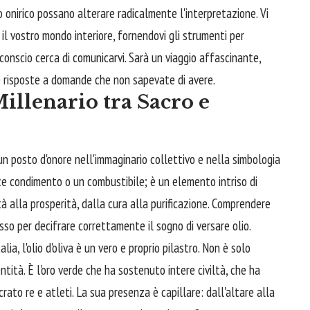
onirico possano alterare radicalmente l'interpretazione. Vi
il vostro mondo interiore, fornendovi gli strumenti per
conscio cerca di comunicarvi. Sarà un viaggio affascinante,
are risposte a domande che non sapevate di avere.
illenario tra Sacro e
e un posto d'onore nell'immaginario collettivo e nella simbologia
ce condimento o un combustibile; è un elemento intriso di
tà alla prosperità, dalla cura alla purificazione. Comprendere
so per decifrare correttamente il sogno di versare olio.
lia, l'olio d'oliva è un vero e proprio pilastro. Non è solo
ntità. È l'oro verde che ha sostenuto intere civiltà, che ha
crato re e atleti. La sua presenza è capillare: dall'altare alla