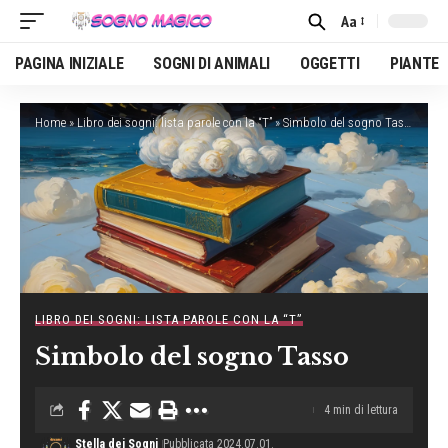
Aa
Font
Resizer
PAGINA INIZIALE
SOGNI DI ANIMALI
OGGETTI
PIANTE
Home
»
Libro dei sogni: lista parole con la “T”
»
Simbolo del sogno Tasso
LIBRO DEI SOGNI: LISTA PAROLE CON LA “T”
Simbolo del sogno Tasso
4 min di lettura
Stella dei Sogni
Pubblicata 2024.07.01.