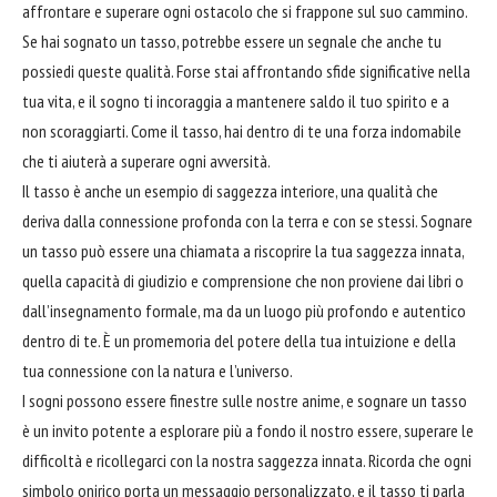
affrontare
e superare ogni ostacolo che si frappone sul suo cammino.
Se hai sognato un tasso, potrebbe essere un segnale che anche tu
possiedi queste qualità. Forse stai affrontando sfide significative nella
tua vita, e il sogno ti incoraggia a mantenere saldo il tuo spirito e a
non scoraggiarti. Come il tasso, hai dentro di te una forza indomabile
che ti aiuterà a superare ogni avversità.
Il tasso è anche un esempio di saggezza interiore, una qualità che
deriva dalla connessione profonda con la terra e con se stessi. Sognare
un tasso può essere una chiamata a riscoprire la tua saggezza innata,
quella capacità di giudizio e comprensione che non proviene dai libri o
dall’insegnamento formale, ma da un luogo più profondo e autentico
dentro di te. È un promemoria del potere della tua intuizione e della
tua connessione con la natura e l’universo.
I sogni possono essere finestre sulle nostre anime, e sognare un tasso
è un invito potente a esplorare più a fondo il nostro essere, superare le
difficoltà e ricollegarci con la nostra saggezza innata. Ricorda che ogni
simbolo onirico porta un messaggio personalizzato, e il tasso ti parla