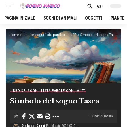
Aa
Font
Resizer
PAGINA INIZIALE
SOGNI DI ANIMALI
OGGETTI
PIANTE
Home
»
Libro dei sogni: lista parole con la “T”
»
Simbolo del sogno Tasca
LIBRO DEI SOGNI: LISTA PAROLE CON LA “T”
Simbolo del sogno Tasca
4 min di lettura
Stella dei Sogni
Pubblicata 2024.07.01.