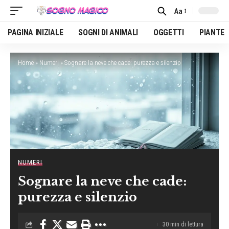
Aa
Font
Resizer
PAGINA INIZIALE
SOGNI DI ANIMALI
OGGETTI
PIANTE
Home
»
Numeri
»
Sognare la neve che cade: purezza e silenzio
NUMERI
Sognare la neve che cade:
purezza e silenzio
30 min di lettura