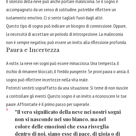
Il silenzio della neve può anche portare malinconia. Se il sogno è
accompagnato da un senso di solitudine, potrebbe riflettere un
isolamento emotivo. Ci si sente tagliati fuori dagli altri.
Questo tipo di sogno può indicare un bisogno di connessione. Oppure,
la necessità di accettare un periodo di introspezione. La malinconia
non è sempre negativa; può essere un invito alla riflessione profonda.
Paura e Incertezza
A volte, la neve nei sogni può essere minacciosa. Una tempesta, il
rischio di rimanere bloccati, il freddo pungente. Se provi paura o ansia, il
sogno può riflettere incertezze nella vita reale.
Potresti sentirti sopraffatto da una situazione. Si teme di non riuscire
a controllare gli eventi. Questo sogno è un invito a riconoscere le tue
paure. Affrontarle è il primo passo per superarle.
"Il vero significato della neve nei nostri sogni
non si nasconde nel suo bianco, ma nel
colore delle emozioni che essa risveglia
dentro di noi, siano esse di pace, di gioia o di