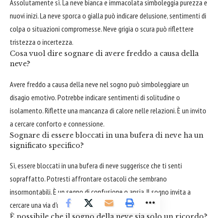
Assolutamente sì. La neve bianca e immacolata simboleggia purezza e
nuovi inizi. La neve sporca o gialla può indicare delusione, sentimenti di
colpa o situazioni compromesse. Neve grigia o scura può riflettere
tristezza o incertezza.
Cosa vuol dire sognare di avere freddo a causa della
neve?
Avere freddo a causa della neve nel sogno può simboleggiare un
disagio emotivo. Potrebbe indicare sentimenti di solitudine o
isolamento. Riflette una mancanza di calore nelle relazioni. È un invito
a cercare conforto e connessione.
Sognare di essere bloccati in una bufera di neve ha un
significato specifico?
Sì, essere bloccati in una bufera di neve suggerisce che ti senti
sopraffatto. Potresti affrontare ostacoli che sembrano
insormontabili. È un segno di confusione o ansia. Il sogno invita a
cercare una via d'uscita o a chiedere aiuto.
È possibile che il sogno della neve sia solo un ricordo?