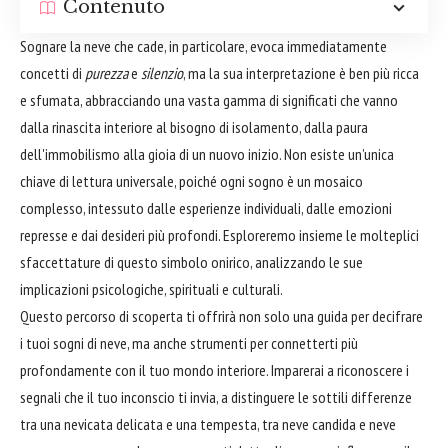
Contenuto
Sognare la neve che cade, in particolare, evoca immediatamente
concetti di
purezza
e
silenzio
, ma la sua interpretazione è ben più ricca
e sfumata, abbracciando una vasta gamma di significati che vanno
dalla rinascita interiore al bisogno di isolamento, dalla paura
dell'immobilismo alla gioia di un nuovo inizio. Non esiste un’unica
chiave di lettura universale, poiché ogni sogno è un mosaico
complesso, intessuto dalle esperienze individuali, dalle emozioni
represse e dai desideri più profondi. Esploreremo insieme le molteplici
sfaccettature di questo simbolo onirico, analizzando le sue
implicazioni psicologiche, spirituali e culturali.
Questo percorso di scoperta ti offrirà non solo una guida per decifrare
i tuoi sogni di neve, ma anche strumenti per connetterti più
profondamente con il tuo mondo interiore. Imparerai a riconoscere i
segnali che il tuo inconscio ti invia, a distinguere le sottili differenze
tra una nevicata delicata e una tempesta, tra neve candida e neve