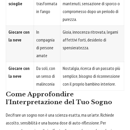
scioglie
trasformata
mantenuti, sensazione di sporco o
in fango
compromesso dopo un periodo di
purezza.
Giocare con
In
Gioia, innocenza ritrovata, legami
la neve
compagnia
affettivi forti, desiderio di
di persone
spensieratezza.
amate
Giocare con
Da soli, con
Nostalgia, ricerca di un passato più
la neve
un senso di
semplice, bisogno di riconnessione
malinconia
con il proprio bambino interiore.
Come Approfondire
l'Interpretazione del Tuo Sogno
Decifrare un sogno non è una scienza esatta, ma un'arte. Richiede
ascolto, sensibilità e una buona dose di auto-riflessione. Per