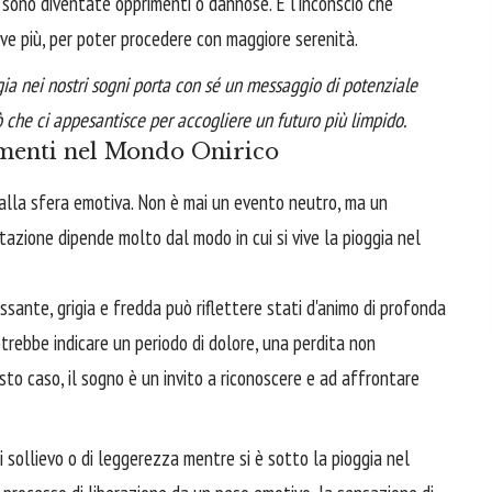
he sono diventate opprimenti o dannose. È l'inconscio che
erve più, per poter procedere con maggiore serenità.
ia nei nostri sogni porta con sé un messaggio di potenziale
 che ci appesantisce per accogliere un futuro più limpido.
imenti nel Mondo Onirico
 alla sfera emotiva. Non è mai un evento neutro, ma un
tazione dipende molto dal modo in cui si vive la pioggia nel
sante, grigia e fredda può riflettere stati d'animo di profonda
otrebbe indicare un periodo di dolore, una perdita non
sto caso, il sogno è un invito a riconoscere e ad affrontare
 sollievo o di leggerezza mentre si è sotto la pioggia nel