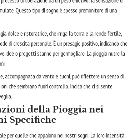
l processo di liberazione da un peso emotivo, la sensazione di
umulate. Questo tipo di sogno è spesso premonitore di una
ia dolce e ristoratrice, che irriga la terra e la rende fertile,
do di crescita personale. È un presagio positivo, indicando che
ove idee o progetti stanno per germogliare. La pioggia nutre la
ni.
e, accompagnata da vento e tuoni, può riflettere un senso di
oni che sembrano fuori controllo. Indica che ci si sente
veglia.
zioni della Pioggia nei
ni Specifiche
le per quelle che appaiono nei nostri sogni. La loro intensità,