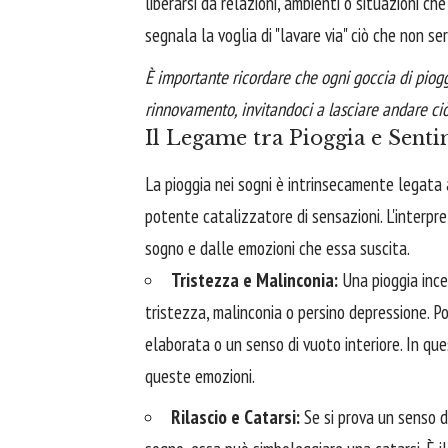
liberarsi da relazioni, ambienti o situazioni c
segnala la voglia di "lavare via" ciò che non s
È importante ricordare che ogni goccia di piogg
rinnovamento, invitandoci a lasciare andare ciò
Il Legame tra Pioggia e Sent
La pioggia nei sogni è intrinsecamente legata
potente catalizzatore di sensazioni. L'interpre
sogno e dalle emozioni che essa suscita.
Tristezza e Malinconia:
Una pioggia inces
tristezza, malinconia o persino depressione. P
elaborata o un senso di vuoto interiore. In que
queste emozioni.
Rilascio e Catarsi:
Se si prova un senso di