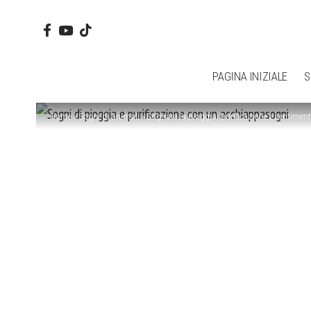
PAGINA INIZIALE
S
Home
»
Sogni di animali
»
Sognare la pioggia: purificazione e sentiment