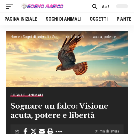
Aa
Font
Resizer
PAGINA INIZIALE
SOGNI DI ANIMALI
OGGETTI
PIANTE
Home
»
Sogni di animali
»
Sognare un falco: Visione acuta, potere e libertà
SOGNI DI ANIMALI
Sognare un falco: Visione
acuta, potere e libertà
31 min di lettura