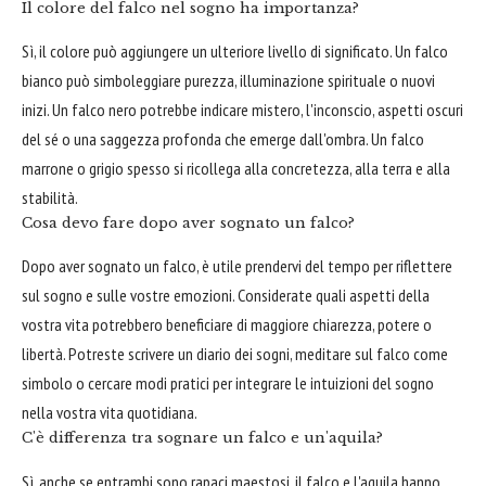
Il colore del falco nel sogno ha importanza?
Sì, il colore può aggiungere un ulteriore livello di significato. Un falco
bianco può simboleggiare purezza, illuminazione spirituale o nuovi
inizi. Un falco nero potrebbe indicare mistero, l'inconscio, aspetti oscuri
del sé o una saggezza profonda che emerge dall'ombra. Un falco
marrone o grigio spesso si ricollega alla concretezza, alla terra e alla
stabilità.
Cosa devo fare dopo aver sognato un falco?
Dopo aver sognato un falco, è utile prendervi del tempo per riflettere
sul sogno e sulle vostre emozioni. Considerate quali aspetti della
vostra vita potrebbero beneficiare di maggiore chiarezza, potere o
libertà. Potreste scrivere un diario dei sogni, meditare sul falco come
simbolo o cercare modi pratici per integrare le intuizioni del sogno
nella vostra vita quotidiana.
C'è differenza tra sognare un falco e un'aquila?
Sì, anche se entrambi sono rapaci maestosi, il falco e l'aquila hanno