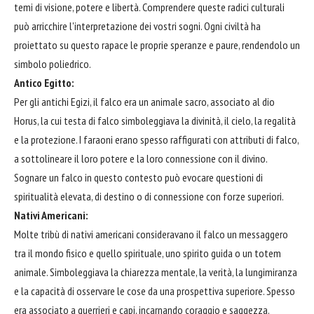
temi di visione, potere e libertà. Comprendere queste radici culturali
può arricchire l'interpretazione dei vostri sogni. Ogni civiltà ha
proiettato su questo rapace le proprie speranze e paure, rendendolo un
simbolo poliedrico.
Antico Egitto:
Per gli antichi Egizi, il falco era un animale sacro, associato al dio
Horus, la cui testa di falco simboleggiava la divinità, il cielo, la regalità
e la protezione. I faraoni erano spesso raffigurati con attributi di falco,
a sottolineare il loro potere e la loro connessione con il divino.
Sognare un falco in questo contesto può evocare questioni di
spiritualità elevata, di destino o di connessione con forze superiori.
Nativi Americani:
Molte tribù di nativi americani consideravano il falco un messaggero
tra il mondo fisico e quello spirituale, uno spirito guida o un totem
animale. Simboleggiava la chiarezza mentale, la verità, la lungimiranza
e la capacità di osservare le cose da una prospettiva superiore. Spesso
era associato a guerrieri e capi, incarnando coraggio e saggezza.