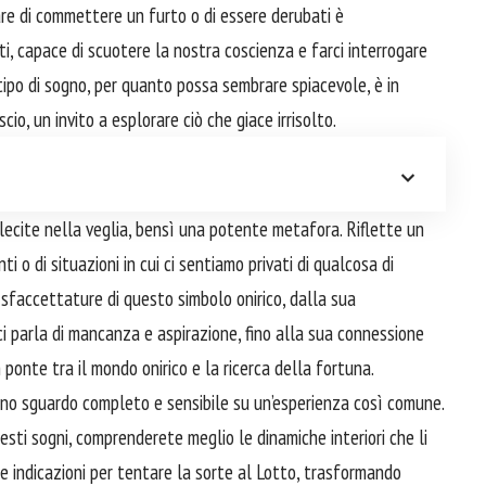
nare di commettere un furto o di essere derubati è
ti, capace di scuotere la nostra coscienza e farci interrogare
tipo di sogno, per quanto possa sembrare spiacevole, è in
io, un invito a esplorare ciò che giace irrisolto.
illecite nella veglia, bensì una potente metafora. Riflette un
enti o di situazioni in cui ci sentiamo privati di qualcosa di
sfaccettature di questo simbolo onirico, dalla sua
ci parla di mancanza e aspirazione, fino alla sua connessione
n ponte tra il mondo onirico e la ricerca della fortuna.
 uno sguardo completo e sensibile su un’esperienza così comune.
uesti sogni, comprenderete meglio le dinamiche interiori che li
le indicazioni per tentare la sorte al Lotto, trasformando