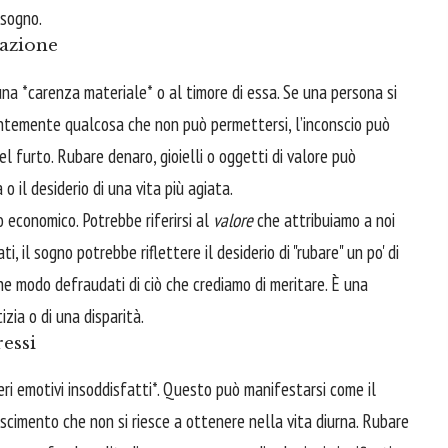
 sogno.
vazione
una *carenza materiale* o al timore di essa. Se una persona si
entemente qualcosa che non può permettersi, l’inconscio può
l furto. Rubare denaro, gioielli o oggetti di valore può
 o il desiderio di una vita più agiata.
o economico. Potrebbe riferirsi al
valore
che attribuiamo a noi
, il sogno potrebbe riflettere il desiderio di "rubare" un po' di
he modo defraudati di ciò che crediamo di meritare. È una
izia o di una disparità.
ressi
ideri emotivi insoddisfatti*. Questo può manifestarsi come il
scimento che non si riesce a ottenere nella vita diurna. Rubare