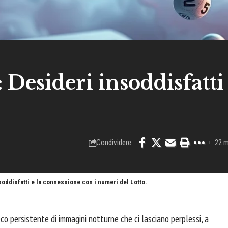
 Desideri insoddisfatti
Condividere
22 m
soddisfatti e la connessione con i numeri del Lotto.
eco persistente di immagini notturne che ci lasciano perplessi, a