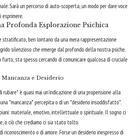
nale. Sarà un percorso di auto-scoperta, un modo per dare voce
i esprimere.
na Profonda Esplorazione Psichica
 e stratificato, ben lontano da una mera rappresentazione
n grido silenzioso che emerge dal profondo della nostra psiche.
n furto, sta spesso cercando di comunicare qualcosa di cruciale
ra Mancanza e Desiderio
i rubare* è quasi mai un’indicazione di una propensione alla
i una *mancanza* percepita o di un *desiderio insoddisfatto*.
ni: materiale, emotivo, intellettuale o spirituale. Il sogno ci
, o ciò che crediamo ci sia stato tolto.
i riconoscimento o di amore. Forse un desiderio inespresso di