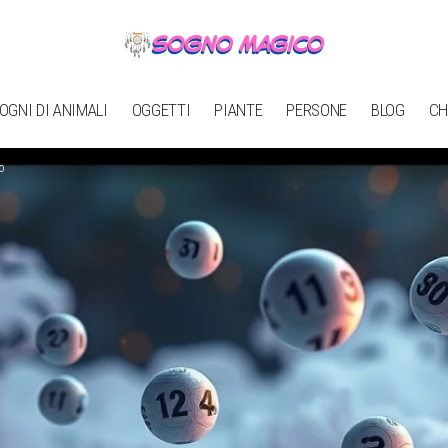
OGNI DI ANIMALI
OGGETTI
PIANTE
PERSONE
BLOG
CH
o