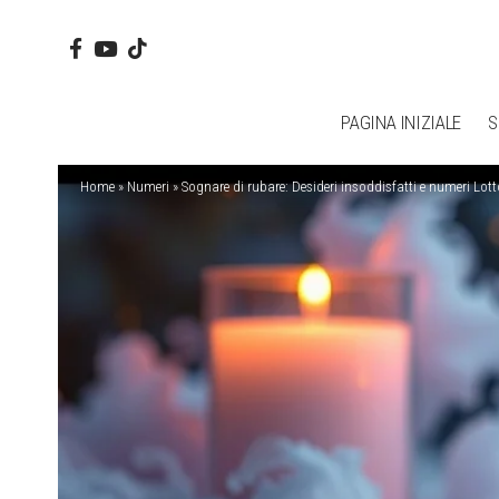
PAGINA INIZIALE
S
Home
»
Numeri
»
Sognare di rubare: Desideri insoddisfatti e numeri Lott