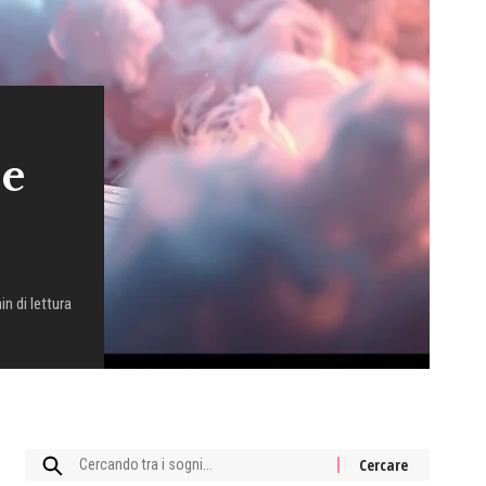
 e
in di lettura
Cercare: