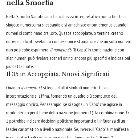
nella Smorfia
Nella Smorfia Napoletana, la ricchezza interpretativa non si limita al
singolo numero, ma si espande e si arricchisce enormemente quando i
numeri si combinano tra loro. Queste accoppiate, o terzine, creano
nuovi significati, svelando connessioni e sfumature che un solo numero
non potrebbe esprimere.
Il numero 35
, "Il Capo", in combinazione con
altri numeri, può rivelare scenari onirici ancora più specifici e indicazioni
più dettagliate.
Il 35 in Accoppiata: Nuovi Significati
Quando
il numero 35
si lega ad altri simboli numerici, la sua
interpretazione si affina, fornendo un quadro più completo del
messaggio onirico. Per esempio, se si sogna un "Capo" che agisce in
modo deciso per il bene della nazione (numero 1), la combinazione 35-
1 potrebbe indicare decisioni politiche importanti o l'influenza di un
leader carismatico a livello nazionale. Se, invece, il "Capo" si manifesta
in un contesto di confusione o di sfida (numero 77, "I Diavoli"),