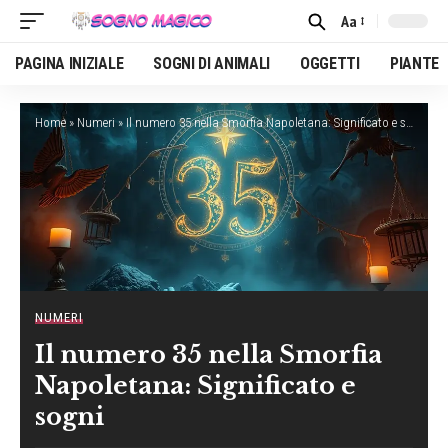
Aa
Font
Resizer
PAGINA INIZIALE
SOGNI DI ANIMALI
OGGETTI
PIANTE
Home
»
Numeri
»
Il numero 35 nella Smorfia Napoletana: Significato e sogni
NUMERI
Il numero 35 nella Smorfia
Napoletana: Significato e
sogni