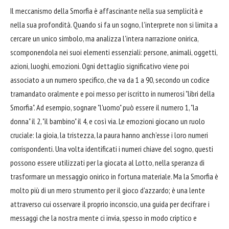
Il meccanismo della Smorfia è affascinante nella sua semplicità e
nella sua profondità. Quando si fa un sogno, l'interprete non si limita a
cercare un unico simbolo, ma analizza l'intera narrazione onirica,
scomponendola nei suoi elementi essenziali: persone, animali, oggetti,
azioni, luoghi, emozioni. Ogni dettaglio significativo viene poi
associato a un numero specifico, che va da 1 a 90, secondo un codice
tramandato oralmente e poi messo per iscritto in numerosi "libri della
Smorfia". Ad esempio, sognare "l'uomo" può essere il numero 1, "la
donna" il 2, "il bambino" il 4, e così via. Le emozioni giocano un ruolo
cruciale: la gioia, la tristezza, la paura hanno anch'esse i loro numeri
corrispondenti. Una volta identificati i numeri chiave del sogno, questi
possono essere utilizzati per la giocata al Lotto, nella speranza di
trasformare un messaggio onirico in fortuna materiale. Ma la Smorfia è
molto più di un mero strumento per il gioco d'azzardo; è una lente
attraverso cui osservare il proprio inconscio, una guida per decifrare i
messaggi che la nostra mente ci invia, spesso in modo criptico e