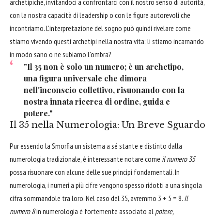
archetipiche, invitandoci a confrontarci con il nostro senso di autorità,
con la nostra capacità di leadership o con le figure autorevoli che
incontriamo. L'interpretazione del sogno può quindi rivelare come
stiamo vivendo questi archetipi nella nostra vita: li stiamo incarnando
in modo sano o ne subiamo l'ombra?
"Il 35 non è solo un numero; è un archetipo,
una figura universale che dimora
nell'inconscio collettivo, risuonando con la
nostra innata ricerca di ordine, guida e
potere."
Il 35 nella Numerologia: Un Breve Sguardo
Pur essendo la Smorfia un sistema a sé stante e distinto dalla
numerologia tradizionale, è interessante notare come
il numero 35
possa risuonare con alcune delle sue principi fondamentali. In
numerologia, i numeri a più cifre vengono spesso ridotti a una singola
cifra sommandole tra loro. Nel caso del 35, avremmo 3 + 5 = 8.
Il
numero 8
in numerologia è fortemente associato al
potere,