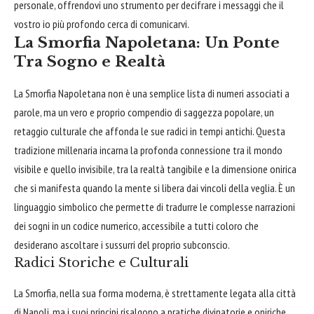
personale, offrendovi uno strumento per decifrare i messaggi che il
vostro io più profondo cerca di comunicarvi.
La Smorfia Napoletana: Un Ponte
Tra Sogno e Realtà
La Smorfia Napoletana non è una semplice lista di numeri associati a
parole, ma un vero e proprio compendio di saggezza popolare, un
retaggio culturale che affonda le sue radici in tempi antichi. Questa
tradizione millenaria incarna la profonda connessione tra il mondo
visibile e quello invisibile, tra la realtà tangibile e la dimensione onirica
che si manifesta quando la mente si libera dai vincoli della veglia. È un
linguaggio simbolico che permette di tradurre le complesse narrazioni
dei sogni in un codice numerico, accessibile a tutti coloro che
desiderano ascoltare i sussurri del proprio subconscio.
Radici Storiche e Culturali
La Smorfia, nella sua forma moderna, è strettamente legata alla città
di Napoli, ma i suoi principi risalgono a pratiche divinatorie e oniriche