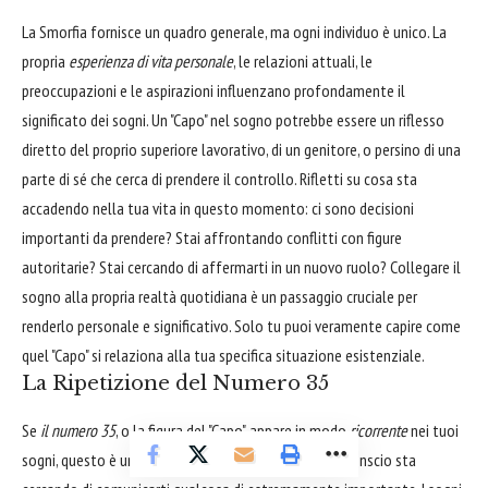
La Smorfia fornisce un quadro generale, ma ogni individuo è unico. La
propria
esperienza di vita personale
, le relazioni attuali, le
preoccupazioni e le aspirazioni influenzano profondamente il
significato dei sogni. Un "Capo" nel sogno potrebbe essere un riflesso
diretto del proprio superiore lavorativo, di un genitore, o persino di una
parte di sé che cerca di prendere il controllo. Rifletti su cosa sta
accadendo nella tua vita in questo momento: ci sono decisioni
importanti da prendere? Stai affrontando conflitti con figure
autoritarie? Stai cercando di affermarti in un nuovo ruolo? Collegare il
sogno alla propria realtà quotidiana è un passaggio cruciale per
renderlo personale e significativo. Solo tu puoi veramente capire come
quel "Capo" si relaziona alla tua specifica situazione esistenziale.
La Ripetizione del Numero 35
Se
il numero 35
, o la figura del "Capo", appare in modo
ricorrente
nei tuoi
sogni, questo è un segnale molto forte che il tuo inconscio sta