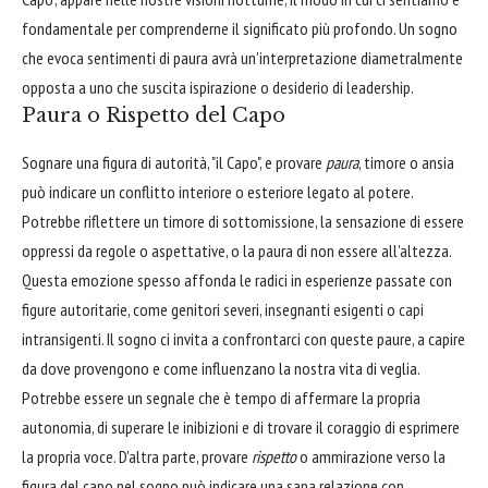
fondamentale per comprenderne il significato più profondo. Un sogno
che evoca sentimenti di paura avrà un'interpretazione diametralmente
opposta a uno che suscita ispirazione o desiderio di leadership.
Paura o Rispetto del Capo
Sognare una figura di autorità, "il Capo", e provare
paura
, timore o ansia
può indicare un conflitto interiore o esteriore legato al potere.
Potrebbe riflettere un timore di sottomissione, la sensazione di essere
oppressi da regole o aspettative, o la paura di non essere all'altezza.
Questa emozione spesso affonda le radici in esperienze passate con
figure autoritarie, come genitori severi, insegnanti esigenti o capi
intransigenti. Il sogno ci invita a confrontarci con queste paure, a capire
da dove provengono e come influenzano la nostra vita di veglia.
Potrebbe essere un segnale che è tempo di affermare la propria
autonomia, di superare le inibizioni e di trovare il coraggio di esprimere
la propria voce. D'altra parte, provare
rispetto
o ammirazione verso la
figura del capo nel sogno può indicare una sana relazione con