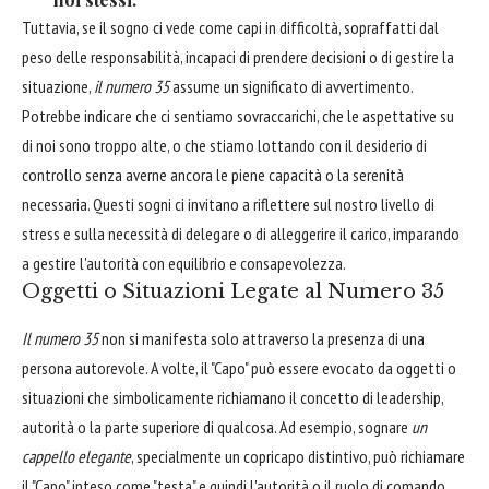
Tuttavia, se il sogno ci vede come capi in difficoltà, sopraffatti dal
peso delle responsabilità, incapaci di prendere decisioni o di gestire la
situazione,
il numero 35
assume un significato di avvertimento.
Potrebbe indicare che ci sentiamo sovraccarichi, che le aspettative su
di noi sono troppo alte, o che stiamo lottando con il desiderio di
controllo senza averne ancora le piene capacità o la serenità
necessaria. Questi sogni ci invitano a riflettere sul nostro livello di
stress e sulla necessità di delegare o di alleggerire il carico, imparando
a gestire l'autorità con equilibrio e consapevolezza.
Oggetti o Situazioni Legate al Numero 35
Il numero 35
non si manifesta solo attraverso la presenza di una
persona autorevole. A volte, il "Capo" può essere evocato da oggetti o
situazioni che simbolicamente richiamano il concetto di leadership,
autorità o la parte superiore di qualcosa. Ad esempio, sognare
un
cappello elegante
, specialmente un copricapo distintivo, può richiamare
il "Capo" inteso come "testa" e quindi l'autorità o il ruolo di comando.