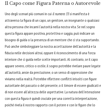
Il Capo come Figura Paterna o Autorevole
Uno degli scenari più comuni in cui
il numero 35
si manifesta è
attraverso la figura di un capo, un genitore, un insegnante o qualsiasi
altra persona che incarni l'autorità nella nostra vita. Se nel sogno
questa figura appare positiva, protettiva e saggia, può indicare un
bisogno di guida o la presenza di un mentore che ci sta supportando.
Può anche simboleggiare la nostra accettazione dell'autorità e la
fiducia nelle decisioni altrui, oppure il riconoscimento di una forza
interiore che ci guida nelle scelte importanti. Al contrario, se il capo
appare severo, critico o ostile, il sogno potrebbe rivelare paure legate
all'autorità, ansie da prestazione, o un senso di oppressione che
viviamo nella realtà. Potrebbe riflettere conflitti irrisolti con figure
autoritarie del passato o del presente, o il timore di essere giudicati e
di non essere all'altezza delle aspettative. La natura dell'interazione
con questa figura è quindi cruciale per una corretta interpretazione,
poiché rivela il nostro rapporto con il potere e con le figure che lo