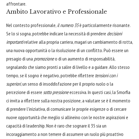
affrontare.
Ambito Lavorativo e Professionale
Nel contesto professionale,
il numero 35
è particolarmente risonante.
Se lo si sogna, potrebbe indicare la necessità di prendere
decisioni
importanti
relative alla propria carriera, magari un cambiamento di rotta,
una nuova opportunità o la risoluzione di un conflitto. Può essere un
presagio di una
promozione
o di un aumento di responsabilità,
segnalando che siamo pronti a salire di livello e a guidare. Allo stesso
tempo, se il sogno è negativo, potrebbe riflettere
tensioni con i
superiori
, un senso di insoddisfazione per il proprio ruolo o la
percezione di essere
sotto pressione
eccessiva. In questi casi, la Smorfia
ci invita a riflettere sulla nostra posizione, a valutare se è il momento
di prendere l'iniziativa, di comunicare le proprie esigenze o di cercare
nuove opportunità che meglio si allineino con le nostre aspirazioni e
capacità di leadership. Non è raro che sognare il 35 sia un
incoraggiamento a non temere di assumere un ruolo più proattivo