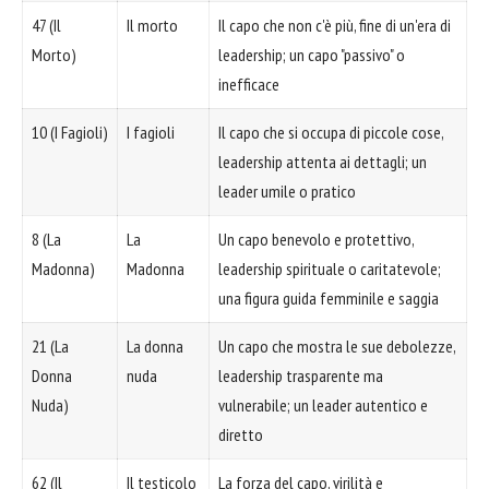
47 (Il
Il morto
Il capo che non c'è più, fine di un'era di
Morto)
leadership; un capo "passivo" o
inefficace
10 (I Fagioli)
I fagioli
Il capo che si occupa di piccole cose,
leadership attenta ai dettagli; un
leader umile o pratico
8 (La
La
Un capo benevolo e protettivo,
Madonna)
Madonna
leadership spirituale o caritatevole;
una figura guida femminile e saggia
21 (La
La donna
Un capo che mostra le sue debolezze,
Donna
nuda
leadership trasparente ma
Nuda)
vulnerabile; un leader autentico e
diretto
62 (Il
Il testicolo
La forza del capo, virilità e