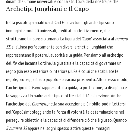
dinamiche umane universali e con la struttura della nostra psiche.
Archetipi Junghiani e Il Capo
Nella psicologia analitica di Carl Gustav Jung, gli archetipi sono
immagini e modelli universali, ereditati collettivamente, che
strutturano l'inconscio umano. La figura del "Capo", associata al
numero
35
, si allinea perfettamente con diversi archetipi junghiani che
rappresentano il potere, l'autorità e la guida. Pensiamo all'archetipo
del
Re
, che incarna l'ordine, la giustizia e la capacità di governare un
regno (sia esso esteriore o interiore). Il Re è colui che stabilisce le
regole, protegge il suo popolo e assicura prosperità. Allo stesso modo,
l'archetipo del
Padre
rappresenta la guida, la protezione, la disciplina e
la saggezza. Un padre archetipico offre stabilità e direzione. Anche
l'archetipo del
Guerriero
, nella sua accezione più nobile, può riflettersi
nel "Capo", simboleggiando la forza di volontà, la determinazione nel
perseguire obiettivi e la capacità di difendere ciò che è giusto. Quando
il numero 35
appare nei sogni, spesso attiva queste immagini