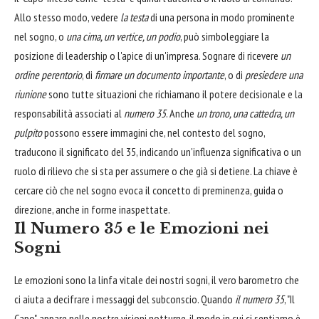
Allo stesso modo, vedere
la testa
di una persona in modo prominente
nel sogno, o
una cima, un vertice, un podio
, può simboleggiare la
posizione di leadership o l'apice di un'impresa. Sognare di ricevere
un
ordine perentorio
, di
firmare un documento importante
, o di
presiedere una
riunione
sono tutte situazioni che richiamano il potere decisionale e la
responsabilità associati al
numero 35
. Anche
un trono, una cattedra, un
pulpito
possono essere immagini che, nel contesto del sogno,
traducono il significato del 35, indicando un'influenza significativa o un
ruolo di rilievo che si sta per assumere o che già si detiene. La chiave è
cercare ciò che nel sogno evoca il concetto di preminenza, guida o
direzione, anche in forme inaspettate.
Il Numero 35 e le Emozioni nei
Sogni
Le emozioni sono la linfa vitale dei nostri sogni, il vero barometro che
ci aiuta a decifrare i messaggi del subconscio. Quando
il numero 35
, "Il
Capo", appare nelle nostre visioni notturne, il modo in cui ci sentiamo è