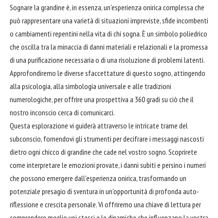
Sognare la grandine è, in essenza, un'esperienza onirica complessa che
può rappresentare una varietà di situazioni impreviste, sfide incombenti
o cambiamenti repentini nella vita di chi sogna. È un simbolo poliedrico
che oscilla tra la minaccia di danni materiali e relazionali e la promessa
di una purificazione necessaria o di una risoluzione di problemi latenti.
Approfondiremo le diverse sfaccettature di questo sogno, attingendo
alla psicologia, alla simbologia universale e alle tradizioni
numerologiche, per offrire una prospettiva a 360 gradi su ciò che il
nostro inconscio cerca di comunicarci.
Questa esplorazione vi guiderà attraverso le intricate trame del
subconscio, fornendovi gli strumenti per decifrare i messaggi nascosti
dietro ogni chicco di grandine che cade nel vostro sogno. Scoprirete
come interpretare le emozioni provate, i danni subiti e persino i numeri
che possono emergere dall'esperienza onirica, trasformando un
potenziale presagio di sventura in un'opportunità di profonda auto-
riflessione e crescita personale. Vi offriremo una chiave di lettura per
comprendere meglio voi stessi e le dinamiche che influenzano la vostra