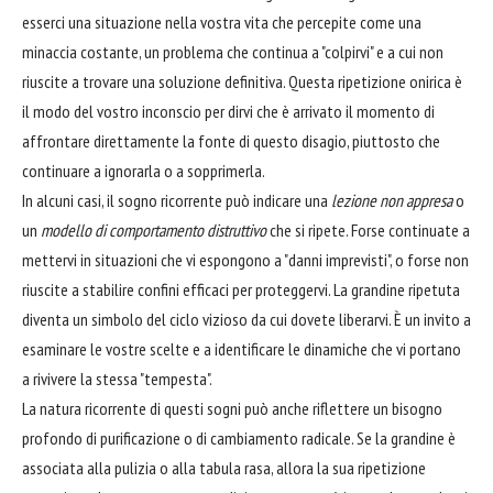
esserci una situazione nella vostra vita che percepite come una
minaccia costante, un problema che continua a "colpirvi" e a cui non
riuscite a trovare una soluzione definitiva. Questa ripetizione onirica è
il modo del vostro inconscio per dirvi che è arrivato il momento di
affrontare direttamente la fonte di questo disagio, piuttosto che
continuare a ignorarla o a sopprimerla.
In alcuni casi, il sogno ricorrente può indicare una
lezione non appresa
o
un
modello di comportamento distruttivo
che si ripete. Forse continuate a
mettervi in situazioni che vi espongono a "danni imprevisti", o forse non
riuscite a stabilire confini efficaci per proteggervi. La grandine ripetuta
diventa un simbolo del ciclo vizioso da cui dovete liberarvi. È un invito a
esaminare le vostre scelte e a identificare le dinamiche che vi portano
a rivivere la stessa "tempesta".
La natura ricorrente di questi sogni può anche riflettere un bisogno
profondo di purificazione o di cambiamento radicale. Se la grandine è
associata alla pulizia o alla tabula rasa, allora la sua ripetizione