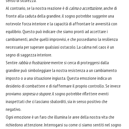
senso di sicurezza.
Al contrario, se la nostra reazione è di
calma o accettazione
, anche di
fronte alla caduta della grandine, il sogno potrebbe suggerire una
notevole forza interiore e la capacità di affrontare le avversità con
equilibrio. Questo può indicare che siamo pronti ad accettare i
cambiamenti, anche quelli improvvisi, e che possediamo la resilienza
necessaria per superare qualsiasi ostacolo. La calma nel caos è un
segno di saggezza interiore.
Sentire
rabbia o frustrazione
mentre si cerca di proteggersi dalla
grandine può simboleggiare la nostra resistenza a un cambiamento
imposto o a una situazione ingiusta. Questa emozione indica un
desiderio di combattere e di riaffermare il proprio controllo. Se invece
proviamo
sorpresa o stupore
, il sogno potrebbe riflettere eventi
inaspettati che ci lasciano sbalorditi, sia in senso positivo che
negativo.
Ogni emozione è un faro che illumina le aree della nostra vita che
richiedono attenzione. Interrogarsi su come ci siamo sentiti nel sogno