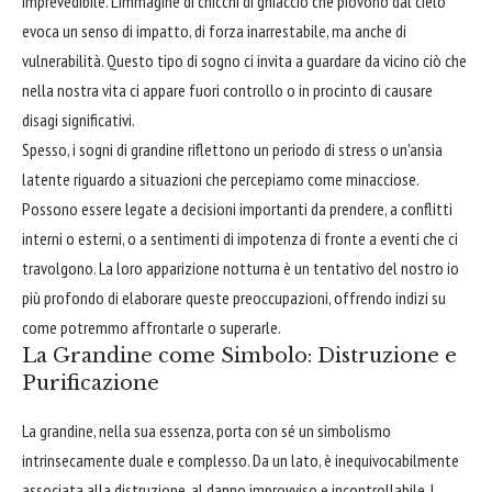
imprevedibile. L'immagine di chicchi di ghiaccio che piovono dal cielo
evoca un senso di impatto, di forza inarrestabile, ma anche di
vulnerabilità. Questo tipo di sogno ci invita a guardare da vicino ciò che
nella nostra vita ci appare fuori controllo o in procinto di causare
disagi significativi.
Spesso, i sogni di grandine riflettono un periodo di stress o un'ansia
latente riguardo a situazioni che percepiamo come minacciose.
Possono essere legate a decisioni importanti da prendere, a conflitti
interni o esterni, o a sentimenti di impotenza di fronte a eventi che ci
travolgono. La loro apparizione notturna è un tentativo del nostro io
più profondo di elaborare queste preoccupazioni, offrendo indizi su
come potremmo affrontarle o superarle.
La Grandine come Simbolo: Distruzione e
Purificazione
La grandine, nella sua essenza, porta con sé un simbolismo
intrinsecamente duale e complesso. Da un lato, è inequivocabilmente
associata alla distruzione, al danno improvviso e incontrollabile. I