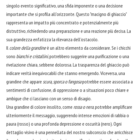
singolo evento significativo, una sfida imponente o una decisione
importante che si profila all'orizzonte. Questo "macigno di ghiaccio"
rappresenta un impatto più concentrato e potenzialmente più
distruttivo, richiedendo una preparazione e una reazione più decisa. La
sua grandezza enfatizza la rilevanza dell'ostacolo.
Il
colore della grandine
è un altro elemento da considerare. Se i chicchi
sono
bianchi e cristallini
, potrebbero suggerire una purificazione o una
rivelazione chiara, sebbene dolorosa. La trasparenza del ghiaccio può
indicare verità inequivocabili che stanno emergendo. Viceversa, una
grandine che appare
scura, sporca o fangosa
potrebbe essere associata a
sentimenti di confusione, di oppressione o a situazioni poco chiare e
ambigue che ci lasciano con un senso di disagio.
Una grandine di colore insolito, come
rossa o nera
, potrebbe amplificare
ulteriormente il messaggio, suggerendo intense emozioni di rabbia o
paura (rosso) o una profonda depressione e oscurità (nero). Ogni
dettaglio visivo è una pennellata del nostro subconscio che arricchisce