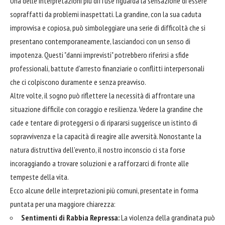
Una delle interpretazioni più diffuse riguarda la sensazione di essere
sopraffatti da problemi inaspettati. La grandine, con la sua caduta
improvvisa e copiosa, può simboleggiare una serie di difficoltà che si
presentano contemporaneamente, lasciandoci con un senso di
impotenza. Questi "danni imprevisti" potrebbero riferirsi a sfide
professionali, battute d'arresto finanziarie o conflitti interpersonali
che ci colpiscono duramente e senza preavviso.
Altre volte, il sogno può riflettere la necessità di affrontare una
situazione difficile con coraggio e resilienza. Vedere la grandine che
cade e tentare di proteggersi o di ripararsi suggerisce un istinto di
sopravvivenza e la capacità di reagire alle avversità. Nonostante la
natura distruttiva dell'evento, il nostro inconscio ci sta forse
incoraggiando a trovare soluzioni e a rafforzarci di fronte alle
tempeste della vita.
Ecco alcune delle interpretazioni più comuni, presentate in forma
puntata per una maggiore chiarezza:
Sentimenti di Rabbia Repressa:
La violenza della grandinata può