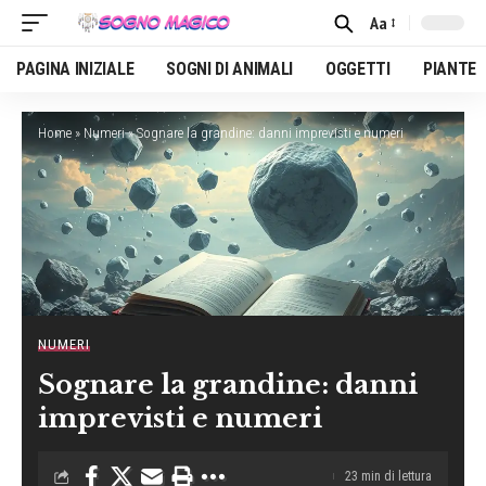
Aa
Font
Resizer
PAGINA INIZIALE
SOGNI DI ANIMALI
OGGETTI
PIANTE
Home
»
Numeri
»
Sognare la grandine: danni imprevisti e numeri
NUMERI
Sognare la grandine: danni
imprevisti e numeri
23 min di lettura