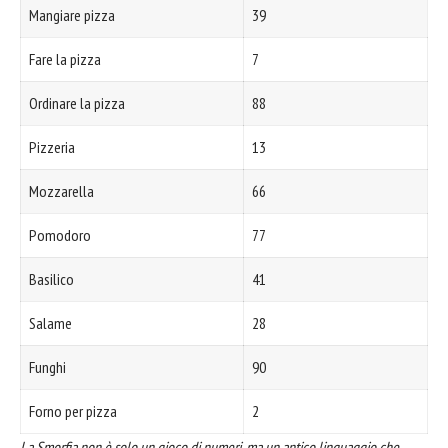
Mangiare pizza
39
Fare la pizza
7
Ordinare la pizza
88
Pizzeria
13
Mozzarella
66
Pomodoro
77
Basilico
41
Salame
28
Funghi
90
Forno per pizza
2
La Smorfia non è solo un gioco di numeri, ma un antico linguaggio che