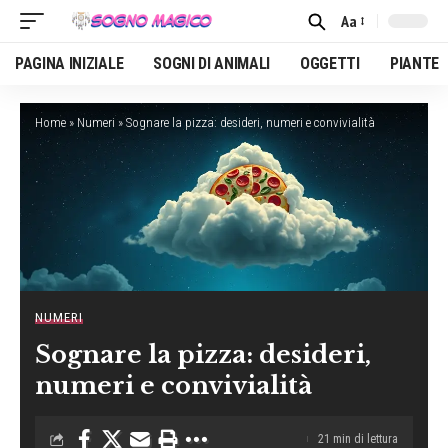
Aa
Font
Resizer
PAGINA INIZIALE
SOGNI DI ANIMALI
OGGETTI
PIANTE
Home
»
Numeri
»
Sognare la pizza: desideri, numeri e convivialità
NUMERI
Sognare la pizza: desideri,
numeri e convivialità
21 min di lettura