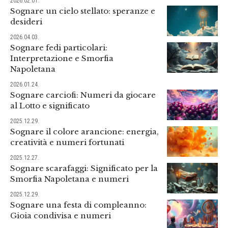
2026.02.01.
Sognare un cielo stellato: speranze e
desideri
2026.04.03.
Sognare fedi particolari:
Interpretazione e Smorfia
Napoletana
2026.01.24.
Sognare carciofi: Numeri da giocare
al Lotto e significato
2025.12.29.
Sognare il colore arancione: energia,
creatività e numeri fortunati
2025.12.27.
Sognare scarafaggi: Significato per la
Smorfia Napoletana e numeri
2025.12.29.
Sognare una festa di compleanno:
Gioia condivisa e numeri