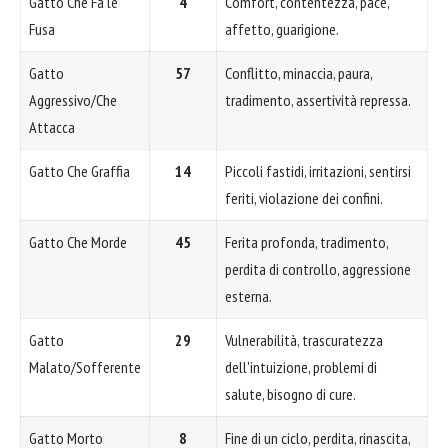
Gatto Che Fa le
4
Comfort, contentezza, pace,
Fusa
affetto, guarigione.
Gatto
57
Conflitto, minaccia, paura,
Aggressivo/Che
tradimento, assertività repressa.
Attacca
Gatto Che Graffia
14
Piccoli fastidi, irritazioni, sentirsi
feriti, violazione dei confini.
Gatto Che Morde
45
Ferita profonda, tradimento,
perdita di controllo, aggressione
esterna.
Gatto
29
Vulnerabilità, trascuratezza
Malato/Sofferente
dell'intuizione, problemi di
salute, bisogno di cure.
Gatto Morto
8
Fine di un ciclo, perdita, rinascita,