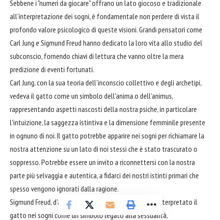
Sebbene i "numeri da giocare" offrano un lato giocoso e tradizionale
all'interpretazione dei sogni, è fondamentale non perdere di vista il
profondo valore psicologico di queste visioni. Grandi pensatori come
Carl Jung e Sigmund Freud hanno dedicato la loro vita allo studio del
subconscio, fornendo chiavi di lettura che vanno oltre la mera
predizione di eventi fortunati.
Carl Jung, con la sua teoria dell'inconscio collettivo e degli archetipi,
vedeva il gatto come un simbolo dell'anima o dell'animus,
rappresentando aspetti nascosti della nostra psiche, in particolare
l'intuizione, la saggezza istintiva e la dimensione femminile presente
in ognuno di noi. Il gatto potrebbe apparire nei sogni per richiamare la
nostra attenzione su un lato di noi stessi che è stato trascurato o
soppresso. Potrebbe essere un invito a riconnettersi con la nostra
parte più selvaggia e autentica, a fidarci dei nostri istinti primari che
spesso vengono ignorati dalla ragione.
Sigmund Freud, d'altra parte, avrebbe probabilmente interpretato il
gatto nei sogni come un simbolo legato alla sessualità,