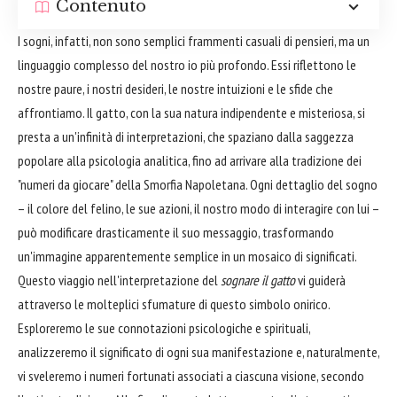
Contenuto
I sogni, infatti, non sono semplici frammenti casuali di pensieri, ma un
linguaggio complesso del nostro io più profondo. Essi riflettono le
nostre paure, i nostri desideri, le nostre intuizioni e le sfide che
affrontiamo. Il gatto, con la sua natura indipendente e misteriosa, si
presta a un'infinità di interpretazioni, che spaziano dalla saggezza
popolare alla psicologia analitica, fino ad arrivare alla tradizione dei
"numeri da giocare" della Smorfia Napoletana. Ogni dettaglio del sogno
– il colore del felino, le sue azioni, il nostro modo di interagire con lui –
può modificare drasticamente il suo messaggio, trasformando
un'immagine apparentemente semplice in un mosaico di significati.
Questo viaggio nell'interpretazione del
sognare il gatto
vi guiderà
attraverso le molteplici sfumature di questo simbolo onirico.
Esploreremo le sue connotazioni psicologiche e spirituali,
analizzeremo il significato di ogni sua manifestazione e, naturalmente,
vi sveleremo i numeri fortunati associati a ciascuna visione, secondo