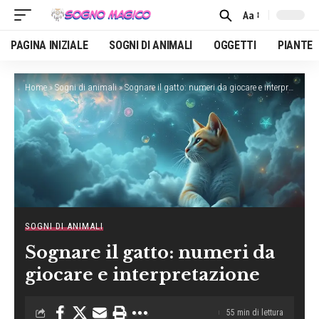
Aa
Font
Resizer
PAGINA INIZIALE
SOGNI DI ANIMALI
OGGETTI
PIANTE
Home
»
Sogni di animali
»
Sognare il gatto: numeri da giocare e interpretazione
SOGNI DI ANIMALI
Sognare il gatto: numeri da
giocare e interpretazione
55 min di lettura