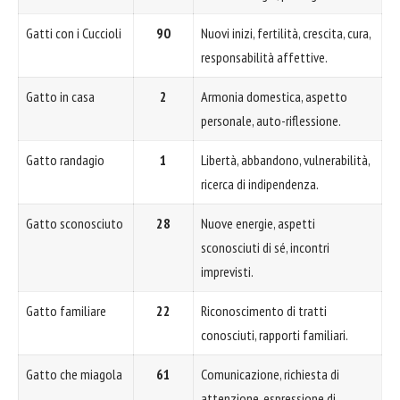
Gatti con i Cuccioli
90
Nuovi inizi, fertilità, crescita, cura,
responsabilità affettive.
Gatto in casa
2
Armonia domestica, aspetto
personale, auto-riflessione.
Gatto randagio
1
Libertà, abbandono, vulnerabilità,
ricerca di indipendenza.
Gatto sconosciuto
28
Nuove energie, aspetti
sconosciuti di sé, incontri
imprevisti.
Gatto familiare
22
Riconoscimento di tratti
conosciuti, rapporti familiari.
Gatto che miagola
61
Comunicazione, richiesta di
attenzione, espressione di