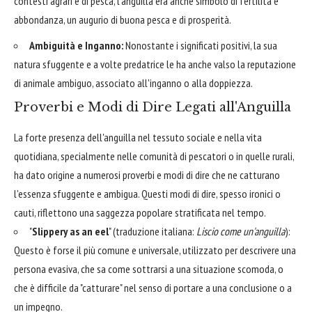
contesti agrari e di pesca, l'anguilla era anche simbolo di fertilità e
abbondanza, un augurio di buona pesca e di prosperità.
Ambiguità e Inganno:
Nonostante i significati positivi, la sua
natura sfuggente e a volte predatrice le ha anche valso la reputazione
di animale ambiguo, associato all'inganno o alla doppiezza.
Proverbi e Modi di Dire Legati all'Anguilla
La forte presenza dell'anguilla nel tessuto sociale e nella vita
quotidiana, specialmente nelle comunità di pescatori o in quelle rurali,
ha dato origine a numerosi proverbi e modi di dire che ne catturano
l'essenza sfuggente e ambigua. Questi modi di dire, spesso ironici o
cauti, riflettono una saggezza popolare stratificata nel tempo.
"
Slippery as an eel
" (traduzione italiana:
Liscio come un'anguilla
):
Questo è forse il più comune e universale, utilizzato per descrivere una
persona evasiva, che sa come sottrarsi a una situazione scomoda, o
che è difficile da "catturare" nel senso di portare a una conclusione o a
un impegno.