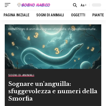
Aa
Font
Resizer
PAGINA INIZIALE
SOGNI DI ANIMALI
OGGETTI
PIANTE
Home
»
Sogni di animali
»
Sognare un’anguilla: sfuggevolezza e numeri della Smorfia
SOGNI DI ANIMALI
Sognare un’anguilla:
sfuggevolezza e numeri della
Smorfia