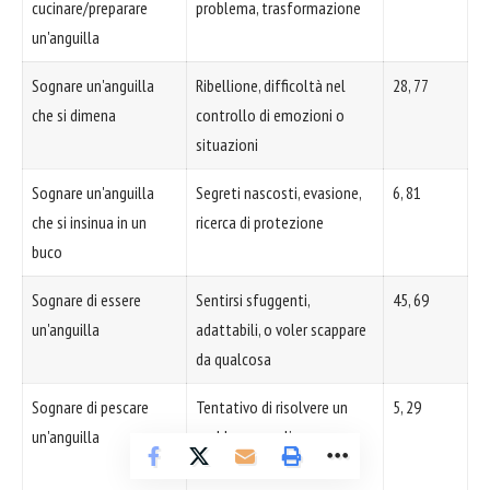
cucinare/preparare
problema, trasformazione
un'anguilla
Sognare un'anguilla
Ribellione, difficoltà nel
28, 77
che si dimena
controllo di emozioni o
situazioni
Sognare un'anguilla
Segreti nascosti, evasione,
6, 81
che si insinua in un
ricerca di protezione
buco
Sognare di essere
Sentirsi sfuggenti,
45, 69
un'anguilla
adattabili, o voler scappare
da qualcosa
Sognare di pescare
Tentativo di risolvere un
5, 29
un'anguilla
problema, cogliere
un'occasione