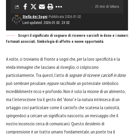
25 min di lettura
Stella dei Sogni
Pubblicata 2026.01.02.
Last updated: 2026.01.02. 23:02
Scopri il significato di sognare di ricevere carciofi in dono e i numeri
fortunati associati. Simbologia di affetto e nuove opportunità.
A volte, ci troviamo di fronte a sogni che, per la loro specificità e la
vivida immagine che lasciano al risveglio, ci colpiscono
particolarmente. Tra questi, l'atto di
sognare di ricevere carciofi in dono
può sembrare peculiare, eppure racchiude un potenziale simbolico
incredibilmente ricco e profondo. Non è solo la visione di un alimento,
ma l'intersezione tra il gesto del "dono" e la natura intrinseca di un
ortaggio così particolare come il carciofo che scatena la curiosità,
spingendoci a cercare un significato nascosto, un messaggio che il
nostro inconscio cerca di comunicarci. Questo desiderio di
comprensione è un tratto umano fondamentale, un ponte tra il