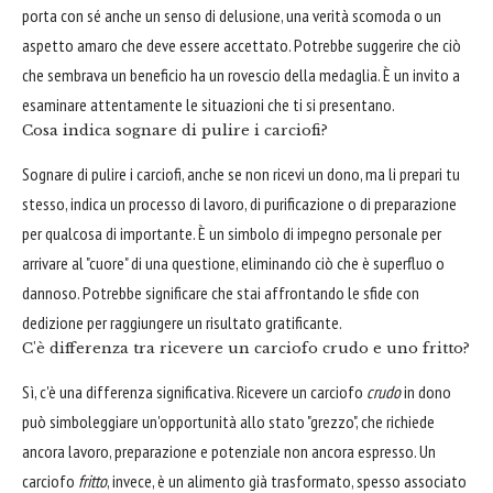
porta con sé anche un senso di delusione, una verità scomoda o un
aspetto amaro che deve essere accettato. Potrebbe suggerire che ciò
che sembrava un beneficio ha un rovescio della medaglia. È un invito a
esaminare attentamente le situazioni che ti si presentano.
Cosa indica sognare di pulire i carciofi?
Sognare di pulire i carciofi, anche se non ricevi un dono, ma li prepari tu
stesso, indica un processo di lavoro, di purificazione o di preparazione
per qualcosa di importante. È un simbolo di impegno personale per
arrivare al "cuore" di una questione, eliminando ciò che è superfluo o
dannoso. Potrebbe significare che stai affrontando le sfide con
dedizione per raggiungere un risultato gratificante.
C'è differenza tra ricevere un carciofo crudo e uno fritto?
Sì, c'è una differenza significativa. Ricevere un carciofo
crudo
in dono
può simboleggiare un'opportunità allo stato "grezzo", che richiede
ancora lavoro, preparazione e potenziale non ancora espresso. Un
carciofo
fritto
, invece, è un alimento già trasformato, spesso associato