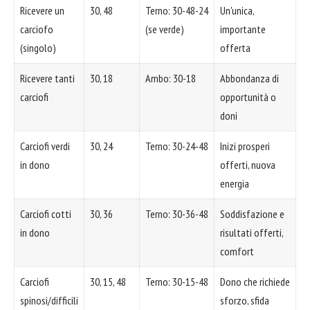
Ricevere un
30, 48
Terno: 30-48-24
Un'unica,
carciofo
(se verde)
importante
(singolo)
offerta
Ricevere tanti
30, 18
Ambo: 30-18
Abbondanza di
carciofi
opportunità o
doni
Carciofi verdi
30, 24
Terno: 30-24-48
Inizi prosperi
in dono
offerti, nuova
energia
Carciofi cotti
30, 36
Terno: 30-36-48
Soddisfazione e
in dono
risultati offerti,
comfort
Carciofi
30, 15, 48
Terno: 30-15-48
Dono che richiede
spinosi/difficili
sforzo, sfida