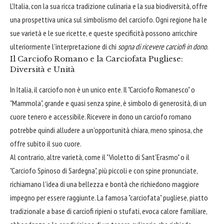
L'Italia, con la sua ricca tradizione culinaria e la sua biodiversità, offre
una prospettiva unica sul simbolismo del carciofo. Ogni regione ha le
sue varietà e le sue ricette, e queste specificità possono arricchire
ulteriormente l'interpretazione di chi
sogna di ricevere carciofi in dono
.
Il Carciofo Romano e la Carciofata Pugliese:
Diversità e Unità
In Italia, il carciofo non è un unico ente. Il "Carciofo Romanesco" o
"Mammola", grande e quasi senza spine, è simbolo di generosità, di un
cuore tenero e accessibile. Ricevere in dono un carciofo romano
potrebbe quindi alludere a un'opportunità chiara, meno spinosa, che
offre subito il suo cuore.
Al contrario, altre varietà, come il "Violetto di Sant'Erasmo" o il
"Carciofo Spinoso di Sardegna", più piccoli e con spine pronunciate,
richiamano l'idea di una bellezza e bontà che richiedono maggiore
impegno per essere raggiunte. La famosa "carciofata" pugliese, piatto
tradizionale a base di carciofi ripieni o stufati, evoca calore familiare,