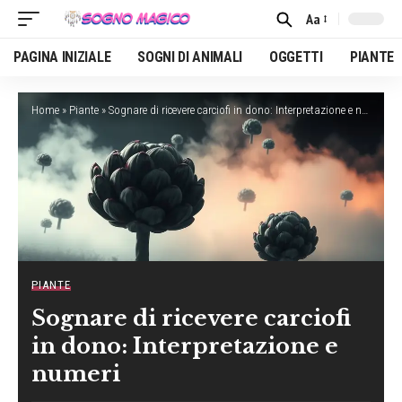
Aa
Font
Resizer
PAGINA INIZIALE
SOGNI DI ANIMALI
OGGETTI
PIANTE
Home
»
Piante
»
Sognare di ricevere carciofi in dono: Interpretazione e numeri
PIANTE
Sognare di ricevere carciofi
in dono: Interpretazione e
numeri