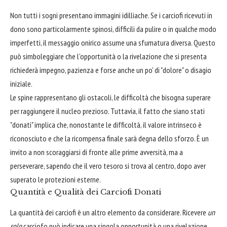
Non tutti i sogni presentano immagini idilliache. Se i carciofi ricevuti in
dono sono particolarmente spinosi, difficili da pulire o in qualche modo
imperfetti, il messaggio onirico assume una sfumatura diversa. Questo
può simboleggiare che l'opportunità o la rivelazione che si presenta
richiederà impegno, pazienza e forse anche un po' di "dolore" o disagio
iniziale.
Le spine rappresentano gli ostacoli, le difficoltà che bisogna superare
per raggiungere il nucleo prezioso. Tuttavia, il fatto che siano stati
"donati" implica che, nonostante le difficoltà, il valore intrinseco è
riconosciuto e che la ricompensa finale sarà degna dello sforzo. È un
invito a non scoraggiarsi di fronte alle prime avversità, ma a
perseverare, sapendo che il vero tesoro si trova al centro, dopo aver
superato le protezioni esterne.
Quantità e Qualità dei Carciofi Donati
La quantità dei carciofi è un altro elemento da considerare. Ricevere
un
solo
carciofo può indicare una singola opportunità o una rivelazione