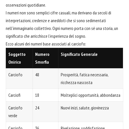
osservazioni quotidiane.
I numeri non sono semplici cifre casuali, ma derivano da secoli di
interpretazioni, credenze e aneddoti che si sono sedimentati
nell'immaginario collettivo. Ogni numero porta con sé una storia, un
significato che arricchisce l'esperienza del sogno.
Ecco alcuni dei numeri base associati al carciofo:
Soggetto
Numero
Significato Generale
Onirico
Smorfia
Carciofo
48
Prosperità, fatica necessaria,
ricchezza nascosta
Carciofi
18
Molteplici opportunità, abbondanza
Carciofo
24
Nuovi inizi, salute, giovinezza
verde
Carciofo
36
Rivelazione, soddisfazione,