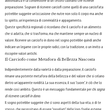
abbondanza e la condivisione di un tesoro culinario che richiede
preparazione. Sognare di ricevere carciofi come quelli di una carciofata
potrebbe suggerire un'occasione che nutre non solo il corpo ma anche
lo spirito, un'esperienza di convivialità e appagamento.
Queste specificità regionali ci ricordano che il carciofo è un alimento
che si adatta, che si trasforma, ma che mantiene sempre un nucleo di
valore. Ricevere un carciofo in dono nel sogno potrebbe quindi anche
indicare un legame con le proprie radici, con la tradizione, o un invito a
riscoprire valori antichi.
Il Carciofo come Metafora di Bellezza Nascosta
Indipendentemente dalla varietà o dalla preparazione, il carciofo
rimane una potente metafora della bellezza e del valore che si celano
dietro un'apparente ruvidità. La sua essenza, il suo "cuore", è ciò che lo
rende così ambito. Questo è un messaggio fondamentale per chi
sogna
di ricevere carciofi in dono
.
Il sogno potrebbe suggerire che ci sono aspetti della tua vita, o di te
stesso, che necessitano di essere "spogliati" delle loro foglie esterne,