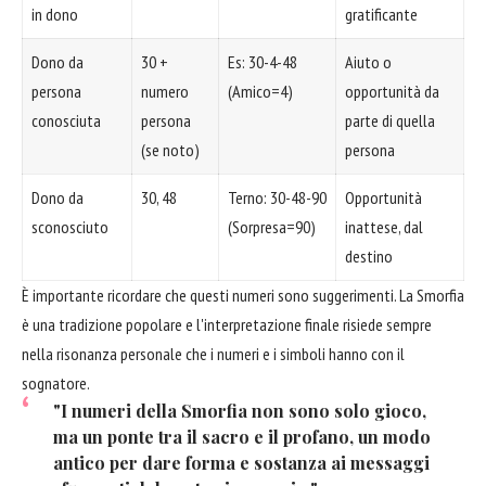
in dono
gratificante
Dono da
30 +
Es: 30-4-48
Aiuto o
persona
numero
(Amico=4)
opportunità da
conosciuta
persona
parte di quella
(se noto)
persona
Dono da
30, 48
Terno: 30-48-90
Opportunità
sconosciuto
(Sorpresa=90)
inattese, dal
destino
È importante ricordare che questi numeri sono suggerimenti. La Smorfia
è una tradizione popolare e l'interpretazione finale risiede sempre
nella risonanza personale che i numeri e i simboli hanno con il
sognatore.
"I numeri della Smorfia non sono solo gioco,
ma un ponte tra il sacro e il profano, un modo
antico per dare forma e sostanza ai messaggi