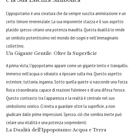
e la Sua Essenza Simbolica
L'ippopotamo è una creatura che da sempre suscita ammirazione e un
certo timore reverenziale. La sua imponente stazza e il suo aspetto
placido spesso celano una potenza inaudita. Questa dualità lo rende
un simbolo potentissimo nel mondo dei sogni e nell'immaginario
collettivo.
Un Gigante Gentile: Oltre la Superficie
A prima vista, l'ippopotamo appare come un gigante lento e tranquillo,
immerso nell'acqua o sdraiato a riposare sulla riva. Questo aspetto
esteriore, tuttavia, inganna. Sotto quella quiete si nasconde una forza
fisica straordinaria, capace di reazioni fulminee e di una difesa feroce.
Questo contrasto tra l'apparenza e la realtà è centrale nel suo
simbolismo onirico. Ci invita a guardare oltre la superficie, a non
giudicare dalle prime impressioni. Spesso, ciò che sembra inerte può
celare una vitalità e una potenza sorprendenti.
La Dualità dell'Ippopotamo: Acqua e Terra