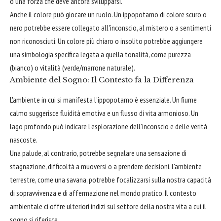
o una forza che deve ancora svilupparsi.
Anche il colore può giocare un ruolo. Un ippopotamo di colore scuro o
nero potrebbe essere collegato all'inconscio, al mistero o a sentimenti
non riconosciuti. Un colore più chiaro o insolito potrebbe aggiungere
una simbologia specifica legata a quella tonalità, come purezza
(bianco) o vitalità (verde/marrone naturale).
Ambiente del Sogno: Il Contesto fa la Differenza
L'ambiente in cui si manifesta l'ippopotamo è essenziale. Un fiume
calmo suggerisce fluidità emotiva e un flusso di vita armonioso. Un
lago profondo può indicare l'esplorazione dell'inconscio e delle verità
nascoste.
Una palude, al contrario, potrebbe segnalare una sensazione di
stagnazione, difficoltà a muoversi o a prendere decisioni. L'ambiente
terrestre, come una savana, potrebbe focalizzarsi sulla nostra capacità
di sopravvivenza e di affermazione nel mondo pratico. Il contesto
ambientale ci offre ulteriori indizi sul settore della nostra vita a cui il
sogno si riferisce.