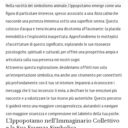
Nella vastità del simbolismo animale, l'ippopotamo emerge come una
figura di particolare interesse, spesso associato a una
forza calma
che
nasconde una potenza immensa sotto una superficie serena. Questo
colosso d'acqua e terra incarna una dicotomia affascinante: la placida
immobilità e l'esplosività inaspettata. Approfondiremo le molteplici
sfaccettature di questo significato, esplorando le sue risonanze
psicologiche, spirituali e culturali, per offrire una prospettiva ampia e
articolata sulla sua presenza nei nostri sogni.
Attraverso questa esplorazione, desideriamo offrirti non solo
un'interpretazione simbolica, ma anche uno strumento per connetterti
più profondamente con il tuo sé interiore. Imparerai a riconoscere i
messaggi che il tuo inconscio ti invia, a decifrare le tue emozioni più
nascoste e a valorizzare le tue risorse più autentiche. Questo percorso
ti guiderà verso una maggiore consapevolezza, aiutandoti a navigare
con maggiore sicurezza e comprensione nel labirinto della tua psiche.
L'Ippopotamo nell'Immaginario Collettivo