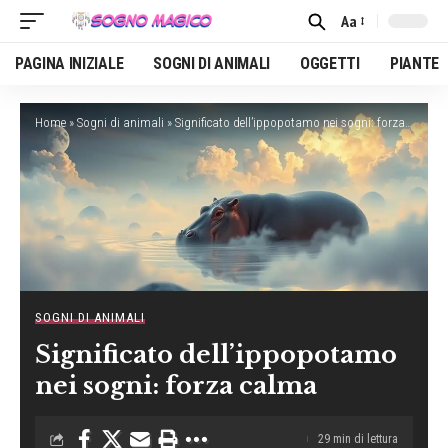
Aa
Font
Resizer
PAGINA INIZIALE
SOGNI DI ANIMALI
OGGETTI
PIANTE
Home
»
Sogni di animali
»
Significato dell’ippopotamo nei sogni: forza calma
SOGNI DI ANIMALI
Significato dell’ippopotamo
nei sogni: forza calma
29 min di lettura