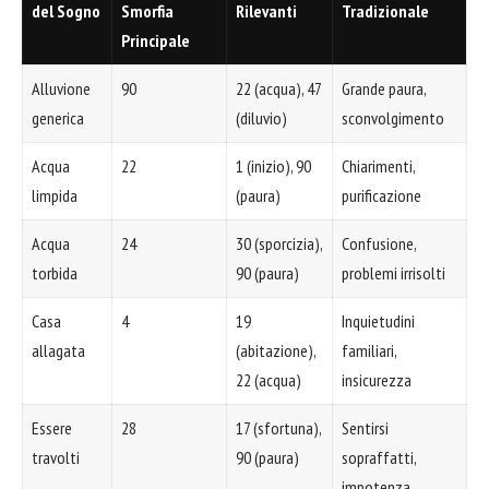
del Sogno
Smorfia
Rilevanti
Tradizionale
Principale
Alluvione
90
22 (acqua), 47
Grande paura,
generica
(diluvio)
sconvolgimento
Acqua
22
1 (inizio), 90
Chiarimenti,
limpida
(paura)
purificazione
Acqua
24
30 (sporcizia),
Confusione,
torbida
90 (paura)
problemi irrisolti
Casa
4
19
Inquietudini
allagata
(abitazione),
familiari,
22 (acqua)
insicurezza
Essere
28
17 (sfortuna),
Sentirsi
travolti
90 (paura)
sopraffatti,
impotenza