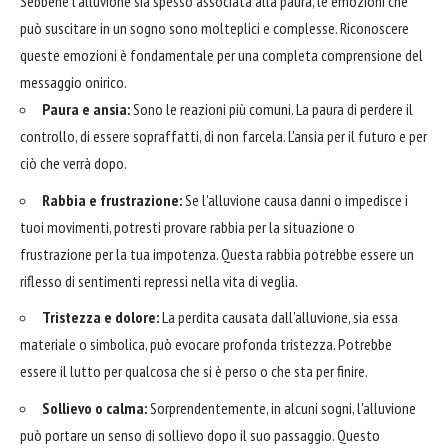
Sebbene l'alluvione sia spesso associata alla paura, le emozioni che
può suscitare in un sogno sono molteplici e complesse. Riconoscere
queste emozioni è fondamentale per una completa comprensione del
messaggio onirico.
Paura e ansia:
Sono le reazioni più comuni. La paura di perdere il
controllo, di essere sopraffatti, di non farcela. L'ansia per il futuro e per
ciò che verrà dopo.
Rabbia e frustrazione:
Se l'alluvione causa danni o impedisce i
tuoi movimenti, potresti provare rabbia per la situazione o
frustrazione per la tua impotenza. Questa rabbia potrebbe essere un
riflesso di sentimenti repressi nella vita di veglia.
Tristezza e dolore:
La perdita causata dall'alluvione, sia essa
materiale o simbolica, può evocare profonda tristezza. Potrebbe
essere il lutto per qualcosa che si è perso o che sta per finire.
Sollievo o calma:
Sorprendentemente, in alcuni sogni, l'alluvione
può portare un senso di sollievo dopo il suo passaggio. Questo