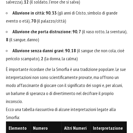
salvezza),
12
(il soldato, l'eroe che si salva)
Alluvione in città:
90
,
33
(gli anni di Cristo, simbolo di grande
evento o età),
70
(il palazzo/città)
Alluvione che porta distruzione:
90
,
7
(il vaso rotto, la sventura),
8
(il sangue, danno)
Alluvione senza danni gravi:
90
,
18
(il sangue che non cola, cioè
pericolo scampato),
2
(la donna, la calma)
È importante ricordare che la Smorfia è una tradizione popolare. Le sue
interpretazioni non sono scientificamente provate, ma offrono un
modo affascinante di giocare con il significato dei sogni e, per alcuni,
un barlume di speranza o di divertimento nel decifrare il proprio
inconscio.
Ecco una tabella riassuntiva di alcune interpretazioni legate alla
Smorfia:
Elemento
Numero
Altri Numeri
Interpretazione