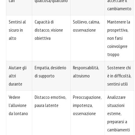
cari
qualcosa/qualcuno
accettare il
cambiamento
Sentirsi al
Capacità di
Sollievo, calma,
Mantenere la
sicuro in
distacco, visione
osservazione
prospettiva,
alto
obiettiva
non farsi
coinvolgere
troppo
Aiutare gli
Empatia, desiderio
Responsabilità,
Sostenere chi
altri
di supporto
altruismo
è in difficoltà,
durante
sentirsi utili
Vedere
Distacco emotivo,
Preoccupazione,
Analizzare
l'alluvione
paura latente
impotenza,
situazioni
da lontano
osservazione
esterne,
prepararsi a
cambiamenti