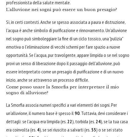
professionista della salute mentale.
L'alluvione nei sogni può essere un buon presagio?
Sì, in certi contesti. Anche se spesso associata a paura e distruzione,
l'acqua è anche simbolo di purificazione e rinnovamento. Un'alluvione
nel sogno può simboleggiare la fine di un ciclo tossico, una "pulizia"
emotiva o l'eliminazione di vecchi schemi per fare spazio a nuove
opportunità. Se l'acqua, pur travolgente, appare limpida o se nel sogno
provi un senso di liberazione dopo il passaggio dell'alluvione, può
essere interpretato come un presagio di purificazione e di un nuovo
inizio, anche se attraverso un processo difficile.
Come posso usare la Smorfia per interpretare il mio
sogno di alluvione?
La Smorfia associa numeri specifici a vari elementi dei sogni. Per
un'alluvione, il numero base è spesso il
90
. Tuttavia, devi considerare i
dettagli: se l'acqua era limpida (es.
22
), torbida (es.
24
), se la tua casa
era coinvolta (es.
4
), se sei riuscito a salvarti (es.
55
) o se sei stato