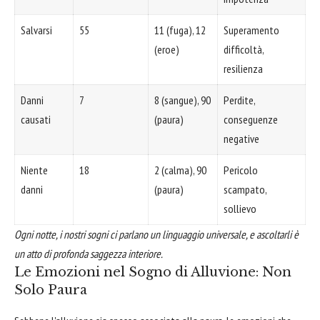
Salvarsi
55
11 (fuga), 12
Superamento
(eroe)
difficoltà,
resilienza
Danni
7
8 (sangue), 90
Perdite,
causati
(paura)
conseguenze
negative
Niente
18
2 (calma), 90
Pericolo
danni
(paura)
scampato,
sollievo
Ogni notte, i nostri sogni ci parlano un linguaggio universale, e ascoltarli è
un atto di profonda saggezza interiore.
Le Emozioni nel Sogno di Alluvione: Non
Solo Paura