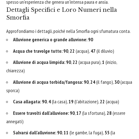
spesso un'esperienza che genera un'intensa paura e ansia.
Dettagli Specifici e Loro Numeri nella
Smorfia
Approfondiamo i dettagli, poiché nella Smorfia ogni sfumatura conta.
Alluvione generica o grande alluvione:
90
Acqua che travolge tutto:
90
,
22
(acqua),
47
(il diluvio)
Alluvione di acqua limpida:
90
,
22
(acqua pura),
1
(inizio,
chiarezza)
Alluvione di acqua torbida/fangosa:
90
,
24
(il fango),
30
(acqua
sporca)
Casa allagata:
90
,
4
(la casa),
19
(l'abitazione),
22
(acqua)
Essere travolti dall'alluvione:
90
,
17
(la sfortuna),
28
(essere
annegati)
Salvarsi dall'alluvione:
90
,
11
(le gambe, la fuga),
55
(la