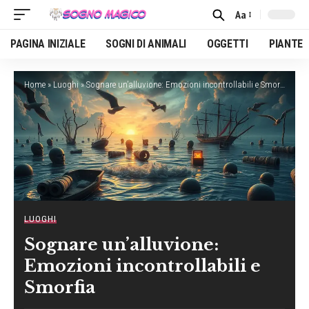
Aa
Font
Resizer
PAGINA INIZIALE
SOGNI DI ANIMALI
OGGETTI
PIANTE
Home
»
Luoghi
»
Sognare un’alluvione: Emozioni incontrollabili e Smorfia
LUOGHI
Sognare un’alluvione:
Emozioni incontrollabili e
Smorfia