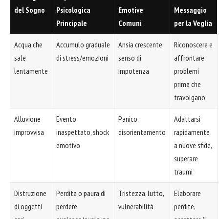
del Sogno
Psicologica
Emotive
Messaggio
Principale
Comuni
per la Veglia
Acqua che
Accumulo graduale
Ansia crescente,
Riconoscere e
sale
di stress/emozioni
senso di
affrontare
lentamente
impotenza
problemi
prima che
travolgano
Alluvione
Evento
Panico,
Adattarsi
improvvisa
inaspettato, shock
disorientamento
rapidamente
emotivo
a nuove sfide,
superare
traumi
Distruzione
Perdita o paura di
Tristezza, lutto,
Elaborare
di oggetti
perdere
vulnerabilità
perdite,