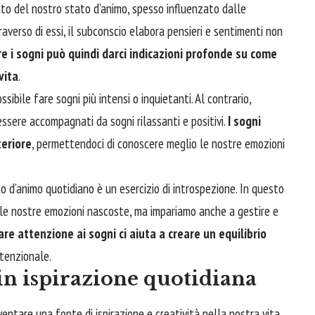
ato del nostro stato d’animo, spesso influenzato dalle
averso di essi, il subconscio elabora pensieri e sentimenti non
e i sogni può quindi darci indicazioni profonde su come
vita
.
sibile fare sogni più intensi o inquietanti. Al contrario,
ssere accompagnati da sogni rilassanti e positivi.
I sogni
eriore
, permettendoci di conoscere meglio le nostre emozioni
to d’animo quotidiano è un esercizio di introspezione. In questo
le nostre emozioni nascoste, ma impariamo anche a gestire e
re attenzione ai sogni ci aiuta a creare un equilibrio
ntenzionale.
in ispirazione quotidiana
entare una fonte di ispirazione e creatività nella nostra vita