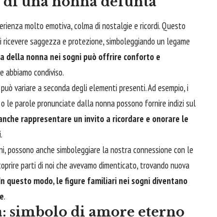
o di una nonna defunta
ienza molto emotiva, colma di nostalgie e ricordi. Questo
 di ricevere saggezza e protezione, simboleggiando un legame
a della nonna nei sogni può offrire conforto e
he abbiamo condiviso.
o può variare a seconda degli elementi presenti. Ad esempio, i
o o le parole pronunciate dalla nonna possono fornire indizi sul
nche rappresentare un invito a ricordare e onorare le
.
ni, possono anche simboleggiare la nostra connessione con le
iscoprire parti di noi che avevamo dimenticato, trovando nuova
In questo modo, le figure familiari nei sogni diventano
re
.
ia: simbolo di amore eterno