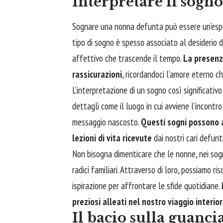
Interpretare il sogn
Sognare
una nonna defunta può essere un’esper
tipo di sogno è spesso associato al desiderio
affettivo che trascende il tempo.
La presenz
rassicurazioni
, ricordandoci l’amore eterno c
L’interpretazione di un sogno così significativ
dettagli come il luogo in cui avviene l’incontr
messaggio nascosto.
Questi sogni possono a
lezioni di vita ricevute
dai nostri cari defunti
Non bisogna dimenticare che le nonne, nei sog
radici familiari. Attraverso di loro, possiamo r
ispirazione per affrontare le sfide quotidiane.
preziosi alleati nel nostro viaggio interio
Il bacio sulla guanc