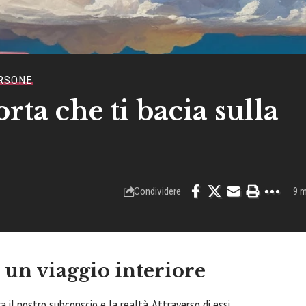
RSONE
ta che ti bacia sulla
Condividere
9 m
: un viaggio interiore
 il nostro subconscio e la realtà. Attraverso di essi,