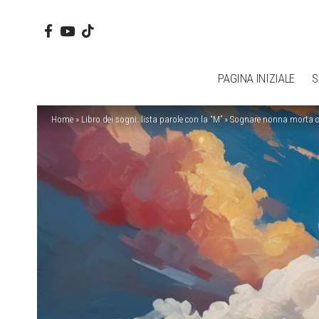
PAGINA INIZIALE
S
Home
»
Libro dei sogni: lista parole con la “M”
»
Sognare nonna morta ch