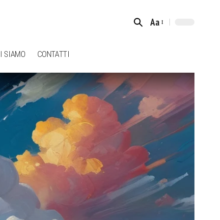
Aa
Font
Resizer
I SIAMO
CONTATTI