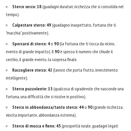
Sterco secco:
18
(guadagni duraturi, ricchezza che si consolida nel
tempo).
Calpestare sterco:
49
(guadagno inaspettato, fortuna che ti
"macchia" positivamente).
Sporcarsi di sterco:
4
o
90
(la fortuna che ti tocca da vicino,
evento di grande impatto). Il
90
è spesso il numero che chiude il
cerchio, il grande evento, la sorpresa finale.
Raccogliere sterco:
42
(lavoro che porta frutto, investimento
intelligente).
Sterco puzzolente:
13
(qualcosa di sgradevole che nasconde una
fortuna, una difficoltà che si risolve in positivo).
Sterco in abbondanza/tanto sterco:
44
o
90
(grande ricchezza,
vincita importante, abbondanza estrema).
Sterco di mucca e fieno:
45
(prosperità rurale, guadagni legati