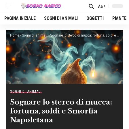
Aa
Font
Resizer
PAGINA INIZIALE
SOGNI DI ANIMALI
OGGETTI
PIANTE
Home
»
Sogni di animali
»
Sognare lo sterco di mucca: fortuna, soldi e Smorfia Napoletana
SOGNI DI ANIMALI
Sognare lo sterco di mucca:
fortuna, soldi e Smorfia
Napoletana