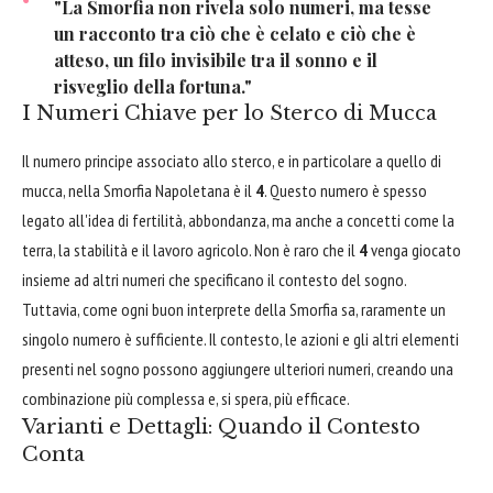
"La Smorfia non rivela solo numeri, ma tesse
un racconto tra ciò che è celato e ciò che è
atteso, un filo invisibile tra il sonno e il
risveglio della fortuna."
I Numeri Chiave per lo Sterco di Mucca
Il numero principe associato allo sterco, e in particolare a quello di
mucca, nella Smorfia Napoletana è il
4
. Questo numero è spesso
legato all'idea di fertilità, abbondanza, ma anche a concetti come la
terra, la stabilità e il lavoro agricolo. Non è raro che il
4
venga giocato
insieme ad altri numeri che specificano il contesto del sogno.
Tuttavia, come ogni buon interprete della Smorfia sa, raramente un
singolo numero è sufficiente. Il contesto, le azioni e gli altri elementi
presenti nel sogno possono aggiungere ulteriori numeri, creando una
combinazione più complessa e, si spera, più efficace.
Varianti e Dettagli: Quando il Contesto
Conta