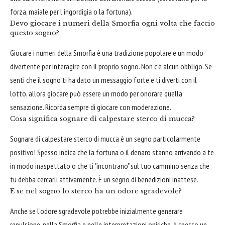
forza, maiale per l'ingordigia o la fortuna).
Devo giocare i numeri della Smorfia ogni volta che faccio
questo sogno?
Giocare i numeri della Smorfia è una tradizione popolare e un modo
divertente per interagire con il proprio sogno. Non c'è alcun obbligo. Se
senti che il sogno ti ha dato un messaggio forte e ti diverti con il
lotto, allora giocare può essere un modo per onorare quella
sensazione. Ricorda sempre di giocare con moderazione.
Cosa significa sognare di calpestare sterco di mucca?
Sognare di calpestare sterco di mucca è un segno particolarmente
positivo! Spesso indica che la fortuna o il denaro stanno arrivando a te
in modo inaspettato o che ti "incontrano" sul tuo cammino senza che
tu debba cercarli attivamente. È un segno di benedizioni inattese.
E se nel sogno lo sterco ha un odore sgradevole?
Anche se l'odore sgradevole potrebbe inizialmente generare
repulsione, nella Smorfia e nelle interpretazioni oniriche, è spesso un