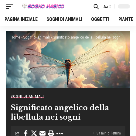
Aa
Font
Resizer
PAGINA INIZIALE
SOGNI DI ANIMALI
OGGETTI
PIANTE
Home
»
Sogni di animali
»
Significato angelico della libellula nei sogni
SOGNI DI ANIMALI
Significato angelico della
libellula nei sogni
54 min di lettura