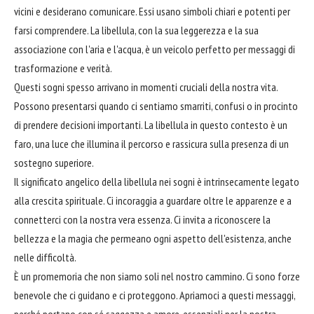
vicini e desiderano comunicare. Essi usano simboli chiari e potenti per
farsi comprendere. La libellula, con la sua leggerezza e la sua
associazione con l'aria e l'acqua, è un veicolo perfetto per messaggi di
trasformazione e verità.
Questi sogni spesso arrivano in momenti cruciali della nostra vita.
Possono presentarsi quando ci sentiamo smarriti, confusi o in procinto
di prendere decisioni importanti. La libellula in questo contesto è un
faro, una luce che illumina il percorso e rassicura sulla presenza di un
sostegno superiore.
Il significato angelico della libellula nei sogni è intrinsecamente legato
alla crescita spirituale. Ci incoraggia a guardare oltre le apparenze e a
connetterci con la nostra vera essenza. Ci invita a riconoscere la
bellezza e la magia che permeano ogni aspetto dell'esistenza, anche
nelle difficoltà.
È un promemoria che non siamo soli nel nostro cammino. Ci sono forze
benevole che ci guidano e ci proteggono. Apriamoci a questi messaggi,
perché portano con sé saggezza e amore, essenziali per la nostra