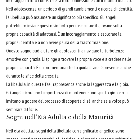
Incoraggia la loro curiosità e la loro connessione con il mondo magico.
Nell'adolescenza, un periodo di grandi cambiamenti e ricerca di identità,
la libellula può assumere un significato più specifico. Gli angeli
potrebbero inviare questo simbolo per rassicurare il giovane sulla
propria capacità di adattarsi. È un incoraggiamento a esplorare la
propria identità e a non avere paura della trasformazione.
Questo sogno può aiutare gli adolescenti a navigare le turbolenze
emotive con grazia. Li spinge a trovare la propria voce e a credere nelle
proprie capacità. È un promemoria che la guida divina è presente anche
durante le sfide della crescita.
La libellula, in queste fasi, rappresenta anche la leggerezza e la gioia.
Gli angeli ricordano l'importanza di mantenere uno spirito giocoso. Li
invitano a godere del processo di scoperta di sé, anche se a volte può
sembrare difficile.
Sogni nell'Età Adulta e della Maturità
Nell'età adulta, i sogni della libellula con significato angelico sono
spesso legati a responsabilità, decisioni e al proprio percorso spirituale.