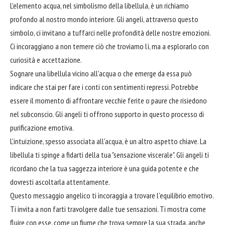
L'elemento acqua, nel simbolismo della libellula, è un richiamo
profondo al nostro mondo interiore. Gli angeli, attraverso questo
simbolo, ci invitano a tuffarci nelle profondità delle nostre emozioni.
Ci incoraggiano a non temere ciò che troviamo lì, ma a esplorarlo con
curiosità e accettazione.
Sognare una libellula vicino all'acqua o che emerge da essa può
indicare che stai per fare i conti con sentimenti repressi. Potrebbe
essere il momento di affrontare vecchie ferite o paure che risiedono
nel subconscio. Gli angeli ti offrono supporto in questo processo di
purificazione emotiva.
L'intuizione, spesso associata all'acqua, è un altro aspetto chiave. La
libellula ti spinge a fidarti della tua "sensazione viscerale". Gli angeli ti
ricordano che la tua saggezza interiore è una guida potente e che
dovresti ascoltarla attentamente.
Questo messaggio angelico ti incoraggia a trovare l'equilibrio emotivo.
Ti invita a non farti travolgere dalle tue sensazioni. Ti mostra come
fluire con esse, come un fiume che trova sempre la sua strada, anche