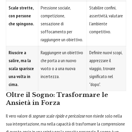
Scale strette,
Pressione sociale,
Stabilire confini,
con persone
competizione,
assertività, valutare
che spingono.
sensazione di
l'ambiente
soffocamento per
competitivo.
raggiungere un obiettivo.
Riuscire a
Raggiungere un obiettivo
Definire nuovi scopi,
salire, ma la
che porta a un nuovo
apprezzare il
scala sparisce
vuoto o a una nuova
viaggio, trovare
una volta in
incertezza.
significato nel
cima.
"dopo".
Oltre il Sogno: Trasformare le
Ansietà in Forza
Il vero valore di
sognare scale ripide e pericolose
non risiede solo nella
sua interpretazione, ma nella capacità di trasformare la comprensione
di queste ansie in una spinta per la crescita personale. Il sogno è un