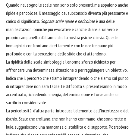
Quando nel sogno le scale non sono solo presenti, ma appaiono anche
ripide e pericolose, il messaggio del subconscio diventa più pressante e
carico di significato.
Sognare scale ripide e pericolose
è una delle
manifestazioni oniriche più evocative e cariche di ansia, un vero e
proprio campanello d'allarme che la nostra psiche ci invia. Queste
immagini ci confrontano direttamente con le nostre paure più
profonde e con la percezione delle sfide che ci attendono.
La ripidità delle scale simboleggia l'enorme sforzo richiesto per
affrontare una determinata situazione o per raggiungere un obiettivo.
Indica che il percorso che stiamo intraprendendo o che siamo sul punto
di intraprendere non sarà facile. Le difficoltà si presenteranno in modo
accentuato, richiedendo energia, determinazione e forse anche un
sacrificio considerevole.
La pericolosità, d'altra parte, introduce l'elemento dell'incertezza e del
rischio. Scale che crollano, che non hanno corrimano, che sono rotte o
buie, suggeriscono una mancanza di stabilità o di supporto. Potrebbero
indicare che ci sentiamo vulnerabili, esposti a situazioni che