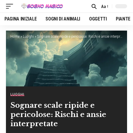
Aa
Font
Resizer
PAGINA INIZIALE
SOGNI DI ANIMALI
OGGETTI
PIANTE
Home
»
Luoghi
»
Sognare scale ripide e pericolose: Rischi e ansie interpretate
LUOGHI
Sognare scale ripide e
pericolose: Rischi e ansie
interpretate