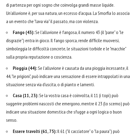
di partenza per ogni sogno che coinvolga grandi masse liquide.
Un'alluvione è, per sua natura, un eccesso d'acqua. La Smorfia lo associa
a un evento che "lava via" il passato, ma con violenza.
Fango (43):
Se l'alluvione è fangosa, il numero 43 (il "pane" o "le
disgrazie") entra in gioco. Il fango sporca, rende difficile muoversi,
simboleggia le difficoltà concrete, le situazioni torbide e le "macchie"
sulla propria reputazione o coscienza.
Pioggia (44):
Se l'alluvione è causata da una pioggia incessante, il
44, "le prigioni", può indicare una sensazione di essere intrappolati in una
situazione senza via d'uscita, o di pianto e lamenti.
Casa (11, 23):
Se la vostra casa è coinvolta, il 11 (i topi) può
suggerire problemi nascosti che emergono, mentre il 23 (lo scemo) può
indicare una situazione domestica che sfugge a ogni logica o buon
senso.
Essere travolti (61, 75):
Il 61 ("il cacciatore" o "la paura") può