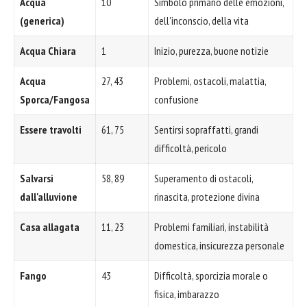
Acqua
10
Simbolo primario delle emozioni,
(generica)
dell'inconscio, della vita
Acqua Chiara
1
Inizio, purezza, buone notizie
Acqua
27, 43
Problemi, ostacoli, malattia,
Sporca/Fangosa
confusione
Essere travolti
61, 75
Sentirsi sopraffatti, grandi
difficoltà, pericolo
Salvarsi
58, 89
Superamento di ostacoli,
dall'alluvione
rinascita, protezione divina
Casa allagata
11, 23
Problemi familiari, instabilità
domestica, insicurezza personale
Fango
43
Difficoltà, sporcizia morale o
fisica, imbarazzo