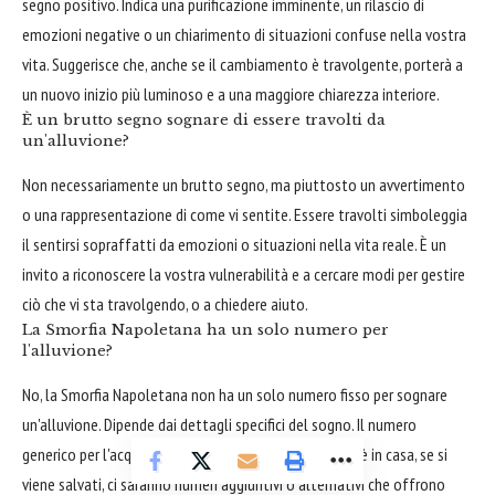
segno positivo. Indica una purificazione imminente, un rilascio di
emozioni negative o un chiarimento di situazioni confuse nella vostra
vita. Suggerisce che, anche se il cambiamento è travolgente, porterà a
un nuovo inizio più luminoso e a una maggiore chiarezza interiore.
È un brutto segno sognare di essere travolti da
un'alluvione?
Non necessariamente un brutto segno, ma piuttosto un avvertimento
o una rappresentazione di come vi sentite. Essere travolti simboleggia
il sentirsi sopraffatti da emozioni o situazioni nella vita reale. È un
invito a riconoscere la vostra vulnerabilità e a cercare modi per gestire
ciò che vi sta travolgendo, o a chiedere aiuto.
La Smorfia Napoletana ha un solo numero per
l'alluvione?
No, la Smorfia Napoletana non ha un solo numero fisso per sognare
un'alluvione. Dipende dai dettagli specifici del sogno. Il numero
generico per l'acqua è 10, ma se l'acqua è sporca, se si è in casa, se si
viene salvati, ci saranno numeri aggiuntivi o alternativi che offrono