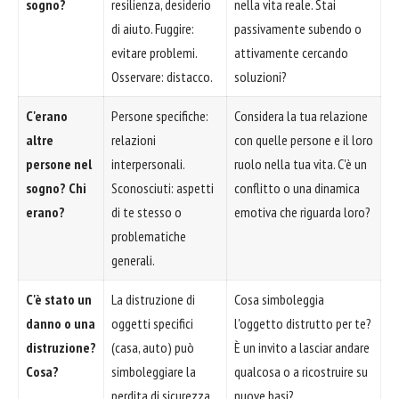
sogno?
resilienza, desiderio
nella vita reale. Stai
di aiuto. Fuggire:
passivamente subendo o
evitare problemi.
attivamente cercando
Osservare: distacco.
soluzioni?
C'erano
Persone specifiche:
Considera la tua relazione
altre
relazioni
con quelle persone e il loro
persone nel
interpersonali.
ruolo nella tua vita. C'è un
sogno? Chi
Sconosciuti: aspetti
conflitto o una dinamica
erano?
di te stesso o
emotiva che riguarda loro?
problematiche
generali.
C'è stato un
La distruzione di
Cosa simboleggia
danno o una
oggetti specifici
l'oggetto distrutto per te?
distruzione?
(casa, auto) può
È un invito a lasciar andare
Cosa?
simboleggiare la
qualcosa o a ricostruire su
perdita di sicurezza,
nuove basi?