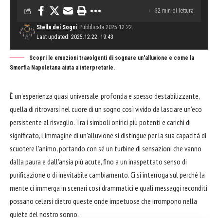
32 min di lettura
Stella dei Sogni
Pubblicata 2025.12.22.
Last updated: 2025.12.22. 19:43
Scopri le emozioni travolgenti di sognare un'alluvione e come la
Smorfia Napoletana aiuta a interpretarle.
È un’esperienza quasi universale, profonda e spesso destabilizzante,
quella di ritrovarsi nel cuore di un sogno così vivido da lasciare un’eco
persistente al risveglio. Tra i simboli onirici più potenti e carichi di
significato, l'immagine di un'alluvione si distingue per la sua capacità di
scuotere l'animo, portando con sé un turbine di sensazioni che vanno
dalla paura e dall'ansia più acute, fino a un inaspettato senso di
purificazione o di inevitabile cambiamento. Ci si interroga sul perché la
mente ci immerga in scenari così drammatici e quali messaggi reconditi
possano celarsi dietro queste onde impetuose che irrompono nella
quiete del nostro sonno.