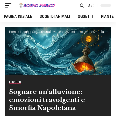
Aa
Font
Resizer
PAGINA INIZIALE
SOGNI DI ANIMALI
OGGETTI
PIANTE
Home
»
Luoghi
»
Sognare un’alluvione: emozioni travolgenti e Smorfia Napoletana
LUOGHI
Sognare un’alluvione:
emozioni travolgenti e
Smorfia Napoletana