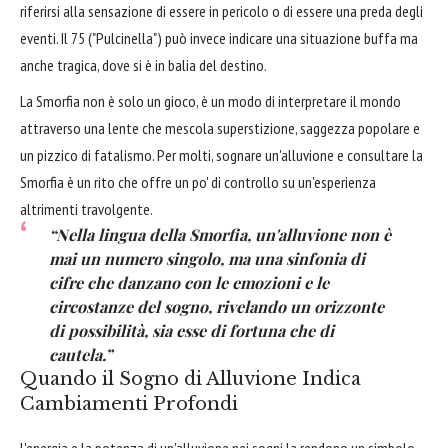
riferirsi alla sensazione di essere in pericolo o di essere una preda degli
eventi. Il 75 ("Pulcinella") può invece indicare una situazione buffa ma
anche tragica, dove si è in balia del destino.
La Smorfia non è solo un gioco, è un modo di interpretare il mondo
attraverso una lente che mescola superstizione, saggezza popolare e
un pizzico di fatalismo. Per molti, sognare un'alluvione e consultare la
Smorfia è un rito che offre un po' di controllo su un'esperienza
altrimenti travolgente.
“Nella lingua della Smorfia, un'alluvione non è
mai un numero singolo, ma una sinfonia di
cifre che danzano con le emozioni e le
circostanze del sogno, rivelando un orizzonte
di possibilità, sia esse di fortuna che di
cautela.”
Quando il Sogno di Alluvione Indica
Cambiamenti Profondi
L'energia e la potenza di un'alluvione nei sogni la rendono un simbolo