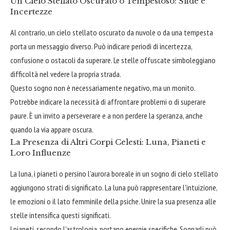
Un Cielo Stellato Oscurato o Tempestoso: Sfide e
Incertezze
Al contrario, un cielo stellato oscurato da nuvole o da una tempesta
porta un messaggio diverso. Può indicare periodi di incertezza,
confusione o ostacoli da superare. Le stelle offuscate simboleggiano
difficoltà nel vedere la propria strada.
Questo sogno non è necessariamente negativo, ma un monito.
Potrebbe indicare la necessità di affrontare problemi o di superare
paure. È un invito a perseverare e a non perdere la speranza, anche
quando la via appare oscura.
La Presenza di Altri Corpi Celesti: Luna, Pianeti e
Loro Influenze
La luna, i pianeti o persino l'aurora boreale in un sogno di cielo stellato
aggiungono strati di significato. La luna può rappresentare l'intuizione,
le emozioni o il lato femminile della psiche. Unire la sua presenza alle
stelle intensifica questi significati.
I pianeti, secondo l'astrologia, portano energie specifiche. Sognarli può