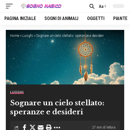
Aa
Font
Resizer
PAGINA INIZIALE
SOGNI DI ANIMALI
OGGETTI
PIANTE
Home
»
Luoghi
»
Sognare un cielo stellato: speranze e desideri
LUOGHI
Sognare un cielo stellato:
speranze e desideri
27 min di lettura