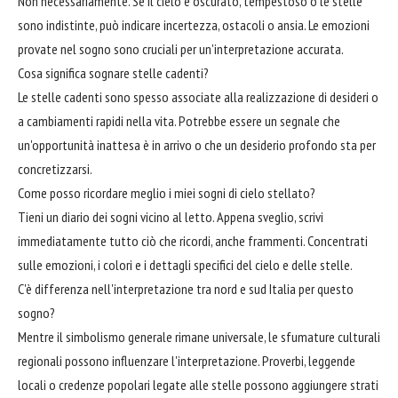
Non necessariamente. Se il cielo è oscurato, tempestoso o le stelle
sono indistinte, può indicare incertezza, ostacoli o ansia. Le emozioni
provate nel sogno sono cruciali per un'interpretazione accurata.
Cosa significa sognare stelle cadenti?
Le stelle cadenti sono spesso associate alla realizzazione di desideri o
a cambiamenti rapidi nella vita. Potrebbe essere un segnale che
un'opportunità inattesa è in arrivo o che un desiderio profondo sta per
concretizzarsi.
Come posso ricordare meglio i miei sogni di cielo stellato?
Tieni un diario dei sogni vicino al letto. Appena sveglio, scrivi
immediatamente tutto ciò che ricordi, anche frammenti. Concentrati
sulle emozioni, i colori e i dettagli specifici del cielo e delle stelle.
C'è differenza nell'interpretazione tra nord e sud Italia per questo
sogno?
Mentre il simbolismo generale rimane universale, le sfumature culturali
regionali possono influenzare l'interpretazione. Proverbi, leggende
locali o credenze popolari legate alle stelle possono aggiungere strati