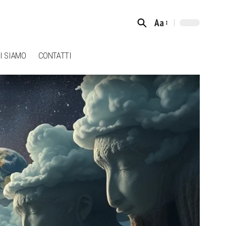
Aa
Font
Resizer
I SIAMO
CONTATTI