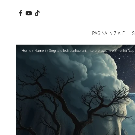
PAGINA INIZIALE
S
Home
»
Numeri
»
Sognare fedi particolari: Interpretazione e Smorfia Na