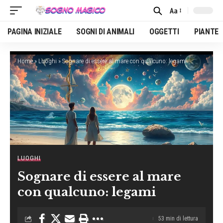
Aa
Font
Resizer
PAGINA INIZIALE
SOGNI DI ANIMALI
OGGETTI
PIANTE
Home
»
Luoghi
»
Sognare di essere al mare con qualcuno: legami
LUOGHI
Sognare di essere al mare
con qualcuno: legami
53 min di lettura