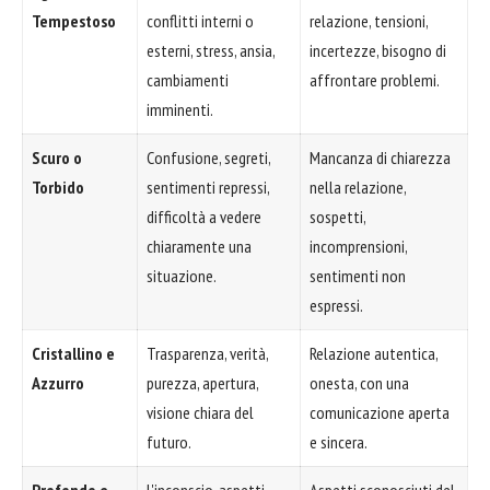
Tempestoso
conflitti interni o
relazione, tensioni,
esterni, stress, ansia,
incertezze, bisogno di
cambiamenti
affrontare problemi.
imminenti.
Scuro o
Confusione, segreti,
Mancanza di chiarezza
Torbido
sentimenti repressi,
nella relazione,
difficoltà a vedere
sospetti,
chiaramente una
incomprensioni,
situazione.
sentimenti non
espressi.
Cristallino e
Trasparenza, verità,
Relazione autentica,
Azzurro
purezza, apertura,
onesta, con una
visione chiara del
comunicazione aperta
futuro.
e sincera.
Profondo e
L'inconscio, aspetti
Aspetti sconosciuti del