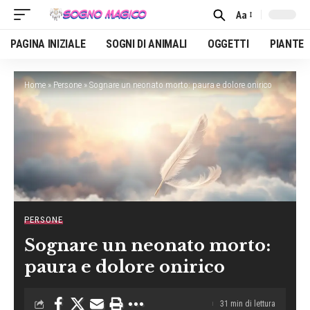
Aa
Font
Resizer
PAGINA INIZIALE
SOGNI DI ANIMALI
OGGETTI
PIANTE
Home
»
Persone
»
Sognare un neonato morto: paura e dolore onirico
PERSONE
Sognare un neonato morto:
paura e dolore onirico
31 min di lettura