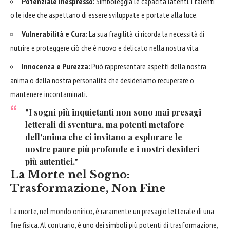
Potenziale Inespresso:
Simboleggia le capacità latenti, i talenti
o le idee che aspettano di essere sviluppate e portate alla luce.
Vulnerabilità e Cura:
La sua fragilità ci ricorda la necessità di
nutrire e proteggere ciò che è nuovo e delicato nella nostra vita.
Innocenza e Purezza:
Può rappresentare aspetti della nostra
anima o della nostra personalità che desideriamo recuperare o
mantenere incontaminati.
"I sogni più inquietanti non sono mai presagi
letterali di sventura, ma potenti metafore
dell'anima che ci invitano a esplorare le
nostre paure più profonde e i nostri desideri
più autentici."
La Morte nel Sogno:
Trasformazione, Non Fine
La morte, nel mondo onirico, è raramente un presagio letterale di una
fine fisica. Al contrario, è uno dei simboli più potenti di trasformazione,