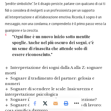
"perdite simboliche". Se il disagio persiste, parlane con qualcuno di cui ti
fidi o considera di rivolgerti a un professionista per un supporto
all'interpretazione e all'elaborazione emotiva. Ricorda, il sogno è un
messaggio, non una condanna, e comprenderlo è il primo passo verso la
guarigione e la crescita.
"Ogni fine è un nuovo inizio sotto mentite
spoglie. Anche nel più oscuro dei sogni, c'è
un seme di rinascita che attende solo di
essere riconosciuto."
Interpretazione dei sogni dalla A alla Z: sognare
morti
Sognare il tradimento del partner: gelosia e
numeri
Sognare di scendere le scale: Insicurezza e
interpretazione psicologica
Sognare il gatto nero: sfortuna o protezione?
Sognare di tornare nel vecchio posto di lavoro:
cosa significa davvero