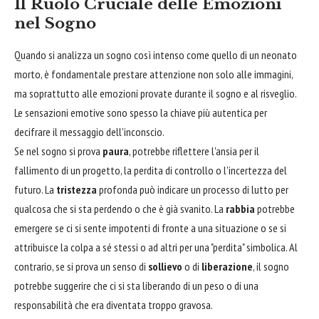
Il Ruolo Cruciale delle Emozioni
nel Sogno
Quando si analizza un sogno così intenso come quello di un neonato
morto, è fondamentale prestare attenzione non solo alle immagini,
ma soprattutto alle emozioni provate durante il sogno e al risveglio.
Le sensazioni emotive sono spesso la chiave più autentica per
decifrare il messaggio dell'inconscio.
Se nel sogno si prova
paura
, potrebbe riflettere l'ansia per il
fallimento di un progetto, la perdita di controllo o l'incertezza del
futuro. La
tristezza
profonda può indicare un processo di lutto per
qualcosa che si sta perdendo o che è già svanito. La
rabbia
potrebbe
emergere se ci si sente impotenti di fronte a una situazione o se si
attribuisce la colpa a sé stessi o ad altri per una "perdita" simbolica. Al
contrario, se si prova un senso di
sollievo
o di
liberazione
, il sogno
potrebbe suggerire che ci si sta liberando di un peso o di una
responsabilità che era diventata troppo gravosa.