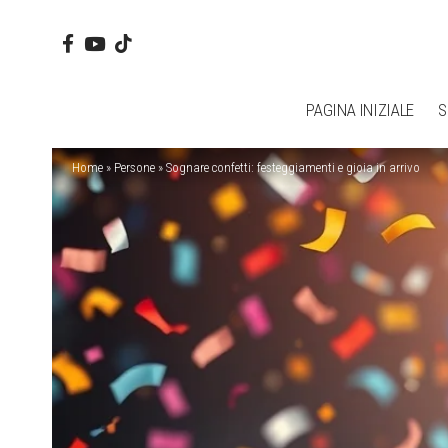
PAGINA INIZIALE
S
Home
»
Persone
»
Sognare confetti: festeggiamenti e gioia in arrivo