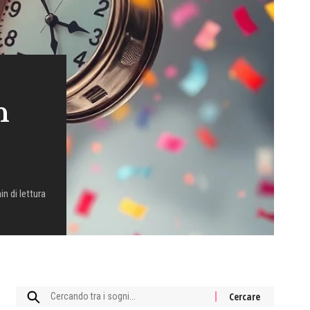
n
in di lettura
Cercare: