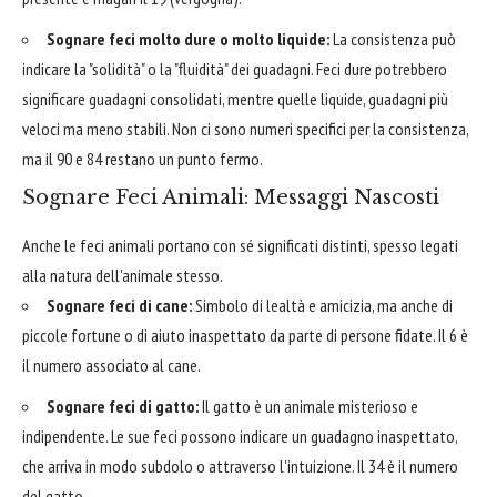
Sognare feci molto dure o molto liquide:
La consistenza può
indicare la "solidità" o la "fluidità" dei guadagni. Feci dure potrebbero
significare guadagni consolidati, mentre quelle liquide, guadagni più
veloci ma meno stabili. Non ci sono numeri specifici per la consistenza,
ma il 90 e 84 restano un punto fermo.
Sognare Feci Animali: Messaggi Nascosti
Anche le feci animali portano con sé significati distinti, spesso legati
alla natura dell'animale stesso.
Sognare feci di cane:
Simbolo di lealtà e amicizia, ma anche di
piccole fortune o di aiuto inaspettato da parte di persone fidate. Il 6 è
il numero associato al cane.
Sognare feci di gatto:
Il gatto è un animale misterioso e
indipendente. Le sue feci possono indicare un guadagno inaspettato,
che arriva in modo subdolo o attraverso l'intuizione. Il 34 è il numero
del gatto.