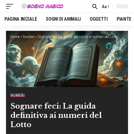
Aa
Font
Resizer
PAGINA INIZIALE
SOGNI DI ANIMALI
OGGETTI
PIANTE
Home
»
Numeri
»
Sognare feci: La guida definitiva ai numeri del Lotto
NUMERI
Sognare feci: La guida
definitiva ai numeri del
Lotto