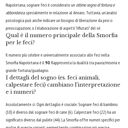
Napoletana, sognare feci è considerato un
ottimo segno di fortuna e
abbondanza
, specialmente in relazione al denaro. Tuttavia, un'analisi
psicologica può anche indicare un bisogno di liberazione da pesi o
preoccupazioni, o l'elaborazione di aspetti "rifiutati" del sé.
Qual è il numero principale della Smorfia
per le feci?
Il numero più celebre e universalmente associato alle feci nella
Smorfia Napoletana è il
90
. Rappresenta la dualità tra paura/miseria e
grande fortuna/guadagno.
I dettagli del sogno (es. feci animali,
calpestare feci) cambiano l'interpretazione
e i numeri?
Assolutamente sì. Ogni dettaglio è cruciale. Sognare feci di bambino
(10) è diverso dal sognare feci di cane (6). Calpestare feci (22) ha un
significato diverso dal pulirle (44). La Smorfia offre numeri specifici per
molte di queste varianti, permettendo combinazioni più precise.