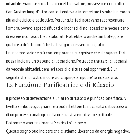
infantile. Erano associate a concetti di valore, possesso e controllo.
Carl Gustav Jung, d'altro canto, tendeva a interpretare i simboli in modo
più archetipico e collettivo. Per Jung, le feci potevano rappresentare
l'ombra, ovvero aspetti rifiutati o inconsci di noi stessi che necessitano
di essere riconosciuti ed elaborati. Potrebbero anche simboleggiare
qualcosa di "inferiore" che ha bisogno di essere integrato.
Un'interpretazione più contemporanea suggerisce che il sognare feci
possa indicare un bisogno di liberazione. Potrebbe trattarsi di liberarsi
da vecchie abitudini, pensieri tossici o situazioni opprimenti. È un
segnale che il nostro inconscio ci spinge a "ripulire" la nostra vita.
La Funzione Purificatrice e di Rilascio
Il processo di defecazione è un atto di rilascio e purificazione fisica. A
livello simbolico, sognare feci può riflettere la necessità o il successo
di un processo analogo nella nostra vita emotiva o spirituale.
Potremmo aver finalmente "scaricato" un peso.
Questo sogno può indicare che ci stiamo liberando da energie negative.