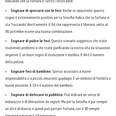
indicando che la fortuna è "sotto i vostri piedi".
Sognare di sporcarsi con le feci:
Anche se spiacevole, questo
sogno è estremamente positivo per la Smorfia. Indica che la fortuna vi
sta "toccando" direttamente. Il 84, che rappresenta il liberarsi, unito al
90, potrebbe essere una buona combinazione.
Sognare di pulire le feci:
Questo scenario suggerisce che state
risolvendo problemi o che state purificando la vostra vita da situazioni
negative. È un buon segno di risoluzione e riordino. Il 44 è il numero
della pulizia.
Sognare feci di bambino:
Spesso associato a nuove
responsabilità o a piccoli, innocenti guadagni. È un simbolo di fertilità e
nuove iniziative. Il 10 è il numero del bambino.
Sognare di defecare in pubblico:
Può indicare un senso di
imbarazzo o di liberazione da segreti. Ma per la Smorfia, è pur sempre
un atto di rilascio e quindi può portare fortuna, con il 90 sempre
presente e magari il 19 (vergogna).