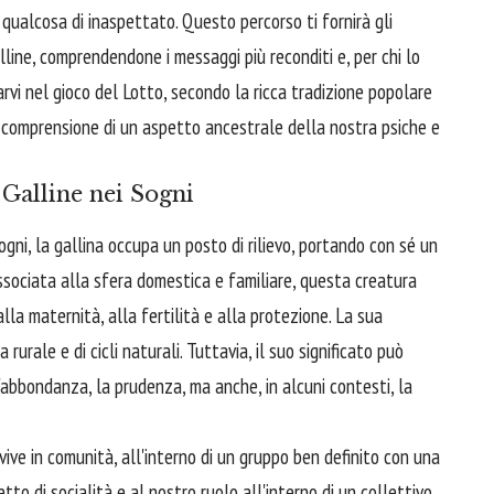
qualcosa di inaspettato. Questo percorso ti fornirà gli
alline, comprendendone i messaggi più reconditi e, per chi lo
rvi nel gioco del Lotto, secondo la ricca tradizione popolare
a comprensione di un aspetto ancestrale della nostra psiche e
Galline nei Sogni
gni, la gallina occupa un posto di rilievo, portando con sé un
ssociata alla sfera domestica e familiare, questa creatura
lla maternità, alla fertilità e alla protezione. La sua
rurale e di cicli naturali. Tuttavia, il suo significato può
abbondanza, la prudenza, ma anche, in alcuni contesti, la
vive in comunità, all'interno di un gruppo ben definito con una
to di socialità e al nostro ruolo all'interno di un collettivo,