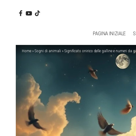
PAGINA INIZIALE
S
Home
»
Sogni di animali
»
Significato onirico delle galline e numeri da g