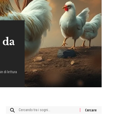
 da
in di lettura
Cercare: