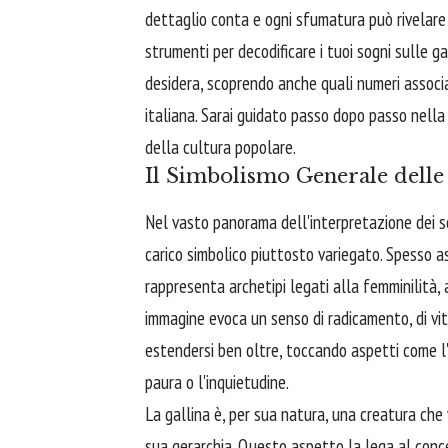
dettaglio conta e ogni sfumatura può rivelare 
strumenti per decodificare i tuoi sogni sulle g
desidera, scoprendo anche quali numeri associa
italiana. Sarai guidato passo dopo passo nell
della cultura popolare.
Il Simbolismo Generale delle 
Nel vasto panorama dell'interpretazione dei so
carico simbolico piuttosto variegato. Spesso a
rappresenta archetipi legati alla femminilità, a
immagine evoca un senso di radicamento, di vita 
estendersi ben oltre, toccando aspetti come l'
paura o l'inquietudine.
La gallina è, per sua natura, una creatura che 
sua gerarchia. Questo aspetto la lega al concet