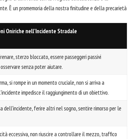
ante. È un promemoria della nostra finitudine e della precarietà
ni Oniriche nell'Incidente Stradale
frenare, sterzo bloccato, essere passeggeri passivi
, osservare senza poter aiutare.
erma, si rompe in un momento cruciale, non si arriva a
l'incidente impedisce il raggiungimento di un obiettivo.
 dell'incidente, ferire altri nel sogno, sentire rimorso per le
ità eccessiva, non riuscire a controllare il mezzo, traffico