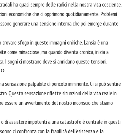
stradali ha quasi sempre delle radici nella nostra vita cosciente.
zioni economiche che ci opprimono quotidianamente. Problemi
i possono generare una tensione interna che poi emerge durante
 trovare sfogo in queste immagini oniriche. L'ansia è una
pite come minacciose, ma quando diventa cronica, inizia a
a. I sogni ci mostrano dove si annidano queste tensioni.
lo
 sensazione palpabile di pericolo imminente. Ci si può sentire
astro. Questa sensazione riflette situazioni della vita reale in
ebbe essere un avvertimento del nostro inconscio che stiamo
ni o di assistere impotenti a una catastrofe è centrale in questi
 sogno ci confronta con la fragilità dell'esistenza e la